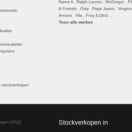
Name it
,
Ralph Lauren
,
McGregor
,
Fi
& Friends
,
Only
,
Pepe Jeans
,
Vingino
oires/etc
Armani
,
Vila
,
Froy & Dind
, ...
Toon alle merken
ksales
uinmeubelen
omputers
 stockverkopen
Stockverkopen in
ragen (FAQ)