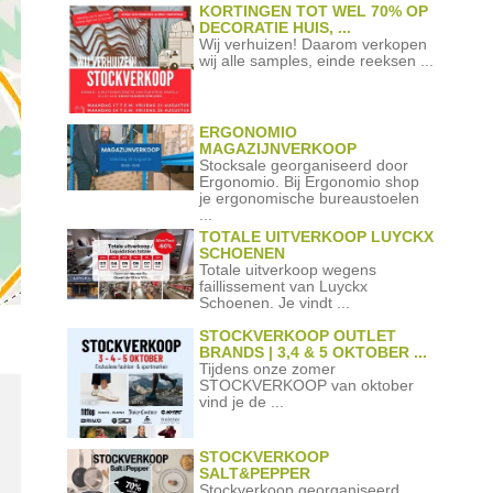
KORTINGEN TOT WEL 70% OP
DECORATIE HUIS, ...
Wij verhuizen! Daarom verkopen
wij alle samples, einde reeksen ...
ERGONOMIO
MAGAZIJNVERKOOP
Stocksale georganiseerd door
Ergonomio. Bij Ergonomio shop
je ergonomische bureaustoelen
...
TOTALE UITVERKOOP LUYCKX
SCHOENEN
Totale uitverkoop wegens
faillissement van Luyckx
Schoenen. Je vindt ...
STOCKVERKOOP OUTLET
BRANDS | 3,4 & 5 OKTOBER ...
Tijdens onze zomer
STOCKVERKOOP van oktober
vind je de ...
STOCKVERKOOP
SALT&PEPPER
Stockverkoop georganiseerd