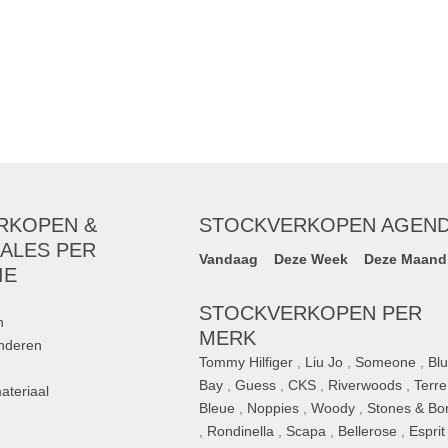
RKOPEN &
STOCKVERKOPEN AGEN
ALES PER
Vandaag
Deze Week
Deze Maand
IE
STOCKVERKOPEN PER
n
MERK
inderen
Tommy Hilfiger
,
Liu Jo
,
Someone
,
Bl
Bay
,
Guess
,
CKS
,
Riverwoods
,
Terre
ateriaal
Bleue
,
Noppies
,
Woody
,
Stones & Bo
,
Rondinella
,
Scapa
,
Bellerose
,
Esprit
n