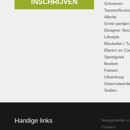
INSCHRIJVEN
Schoenen
Tassen/Access
Allerlei
Grote partijen
Designer Stoc
Lifestyle
Meubelen / T
Electro en C
Speelgoed
Boeken
Fietsen
Uitverkoop
Geannuleerde
Solden
Handige links
Veelgestelde v
Contact