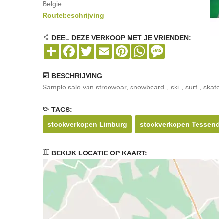
Belgie
Routebeschrijving
DEEL DEZE VERKOOP MET JE VRIENDEN:
Share
Facebook
Twitter
Email
Pinterest
WhatsApp
Message
BESCHRIJVING
Sample sale van streewear, snowboard-, ski-, surf-, skat
TAGS:
stockverkopen Limburg
stockverkopen Tessend
BEKIJK LOCATIE OP KAART: