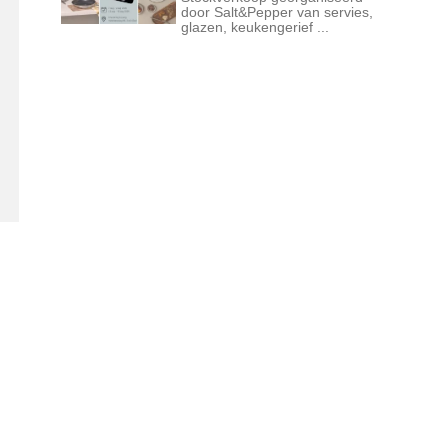
door Salt&Pepper van servies,
glazen, keukengerief ...