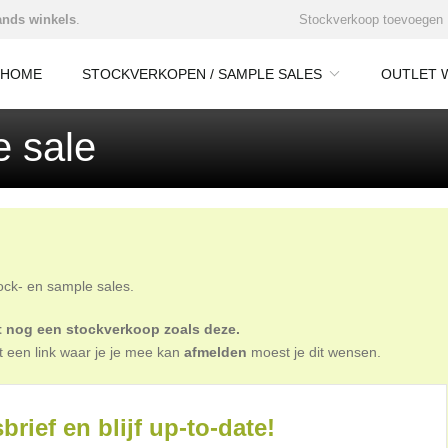
nds winkels
.
Stockverkoop toevoegen
HOME
STOCKVERKOPEN / SAMPLE SALES
OUTLET 
e sale
tock- en sample sales.
oit nog een stockverkoop zoals deze.
t een link waar je je mee kan
afmelden
moest je dit wensen.
brief en blijf up-to-date!