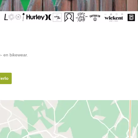
e- en bikewear.
erlo