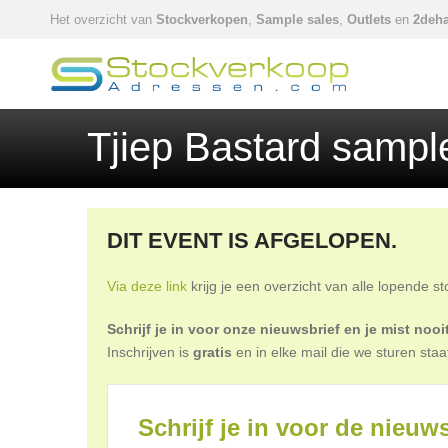
Het overzicht van
Stockverkopen
,
Sample sales
,
Outlets
en
2deha
Tjiep Bastard sampl
DIT EVENT IS AFGELOPEN.
Via deze link
krijg je een overzicht van alle lopende s
Schrijf je in voor onze nieuwsbrief en je mist no
Inschrijven is
gratis
en in elke mail die we sturen staa
Schrijf je in voor de nieuws