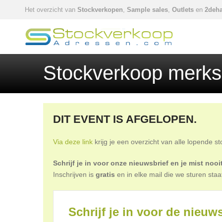
Het overzicht van
Stockverkopen
,
Sample sales
,
Outlets
en
2deha
Stockverkoop merk
DIT EVENT IS AFGELOPEN.
Via deze link
krijg je een overzicht van alle lopende s
Schrijf je in voor onze nieuwsbrief en je mist no
Inschrijven is
gratis
en in elke mail die we sturen staa
Schrijf je in voor de nieuws