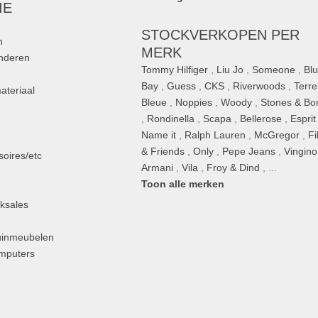
IE
STOCKVERKOPEN PER
n
MERK
inderen
Tommy Hilfiger
,
Liu Jo
,
Someone
,
Bl
Bay
,
Guess
,
CKS
,
Riverwoods
,
Terre
ateriaal
Bleue
,
Noppies
,
Woody
,
Stones & Bo
,
Rondinella
,
Scapa
,
Bellerose
,
Esprit
n
Name it
,
Ralph Lauren
,
McGregor
,
Fi
& Friends
,
Only
,
Pepe Jeans
,
Vingino
oires/etc
Armani
,
Vila
,
Froy & Dind
, ...
Toon alle merken
ksales
uinmeubelen
omputers