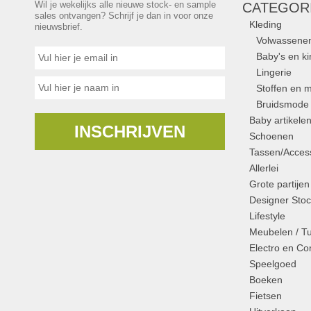
Wil je wekelijks alle nieuwe stock- en sample
CATEGOR
sales ontvangen? Schrijf je dan in voor onze
Kleding
nieuwsbrief.
Volwassene
Baby's en k
Lingerie
Stoffen en m
Bruidsmode
Baby artikele
INSCHRIJVEN
Schoenen
Tassen/Access
Allerlei
Grote partijen
Designer Stoc
Lifestyle
Meubelen / T
Electro en C
Speelgoed
Boeken
Fietsen