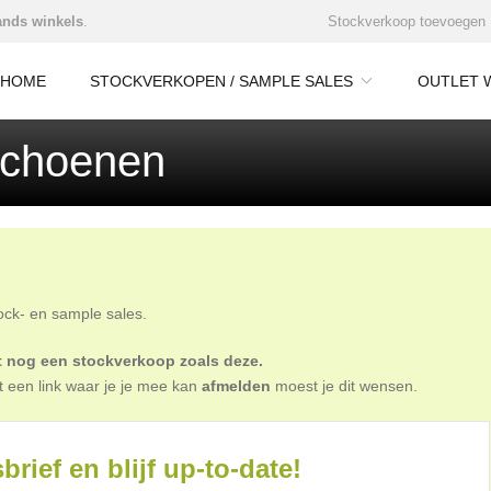
nds winkels
.
Stockverkoop toevoegen
HOME
STOCKVERKOPEN / SAMPLE SALES
OUTLET 
schoenen
tock- en sample sales.
oit nog een stockverkoop zoals deze.
t een link waar je je mee kan
afmelden
moest je dit wensen.
brief en blijf up-to-date!