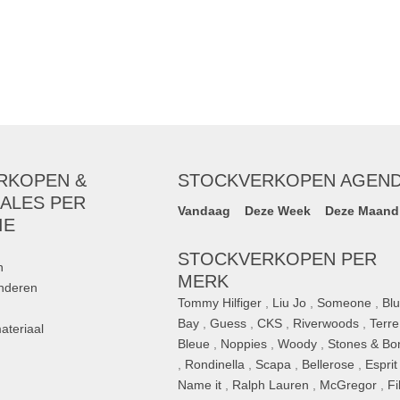
RKOPEN &
STOCKVERKOPEN AGEN
ALES PER
Vandaag
Deze Week
Deze Maand
IE
STOCKVERKOPEN PER
n
MERK
inderen
Tommy Hilfiger
,
Liu Jo
,
Someone
,
Bl
Bay
,
Guess
,
CKS
,
Riverwoods
,
Terre
ateriaal
Bleue
,
Noppies
,
Woody
,
Stones & Bo
,
Rondinella
,
Scapa
,
Bellerose
,
Esprit
n
Name it
,
Ralph Lauren
,
McGregor
,
Fi