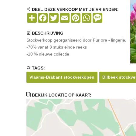
DEEL DEZE VERKOOP MET JE VRIENDEN:
Share
Facebook
Twitter
Email
Pinterest
WhatsApp
Message
BESCHRIJVING
Stockverkoop georganiseerd door Fur ore - lingerie.
-70% vanaf 3 stuks einde reeks
-10 % nieuwe collectie
TAGS:
Vlaams-Brabant stockverkopen
Dilbeek stockv
BEKIJK LOCATIE OP KAART: