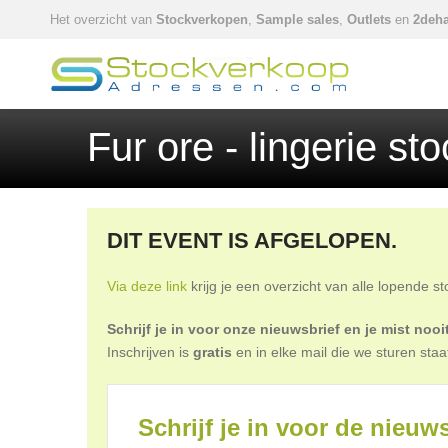
Het overzicht van
Stockverkopen
,
Sample sales
,
Outlets
en
2deha
Fur ore - lingerie s
DIT EVENT IS AFGELOPEN.
Via deze link
krijg je een overzicht van alle lopende s
Schrijf je in voor onze nieuwsbrief en je mist no
Inschrijven is
gratis
en in elke mail die we sturen staa
Schrijf je in voor de nieuws