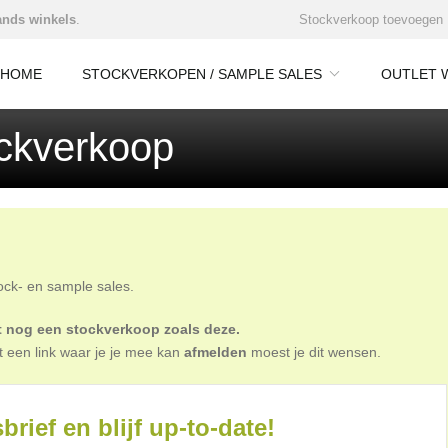
nds winkels
.
Stockverkoop toevoegen
HOME
STOCKVERKOPEN / SAMPLE SALES
OUTLET 
tockverkoop
tock- en sample sales.
oit nog een stockverkoop zoals deze.
t een link waar je je mee kan
afmelden
moest je dit wensen.
brief en blijf up-to-date!