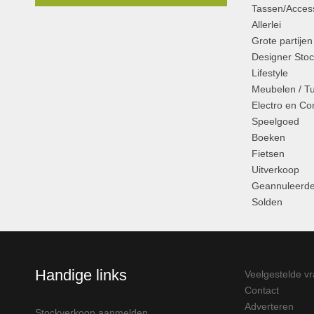
Tassen/Access
Allerlei
Grote partijen
Designer Stoc
Lifestyle
Meubelen / T
Electro en C
Speelgoed
Boeken
Fietsen
Uitverkoop
Geannuleerde
Solden
Handige links
Veelgestelde v
Contact
Adverteren
Stockverkoop aanmelden