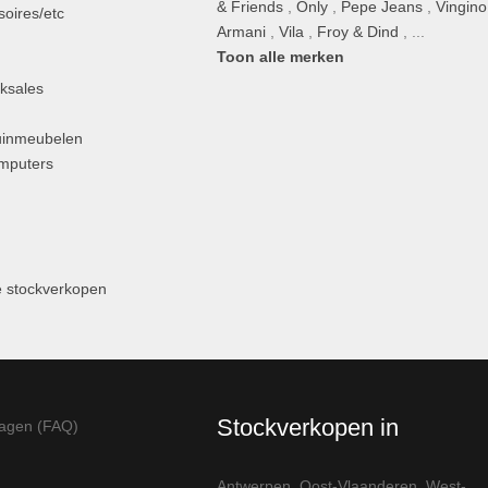
& Friends
,
Only
,
Pepe Jeans
,
Vingino
oires/etc
Armani
,
Vila
,
Froy & Dind
, ...
Toon alle merken
ksales
uinmeubelen
omputers
 stockverkopen
Stockverkopen in
ragen (FAQ)
Antwerpen
,
Oost-Vlaanderen
,
West-