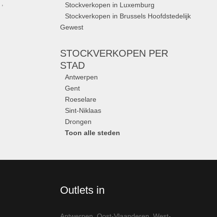
,
Stockverkopen in Luxemburg
Stockverkopen in Brussels Hoofdstedelijk
Gewest
STOCKVERKOPEN
PER
STAD
Antwerpen
Gent
Roeselare
Sint-Niklaas
Drongen
Toon alle steden
Outlets in
Antwerpen
,
Oost-Vlaanderen
,
West-