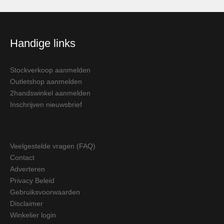
Handige links
Stockverkoop aanmelden
Outletshop aanmelden
2handswinkel aanmelden
Inschrijven nieuwsbrief
Veelgestelde vragen (FAQ)
Contact
Adverteren
Privacy Beleid
Gebruiksvoorwaarden
Disclaimer
Winkelier login