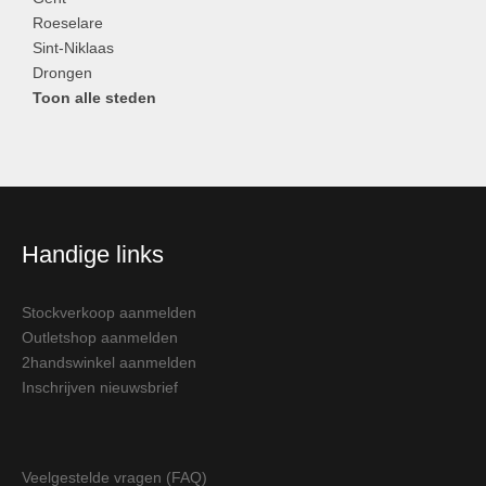
Roeselare
Sint-Niklaas
Drongen
Toon alle steden
Handige links
Stockverkoop aanmelden
Outletshop aanmelden
2handswinkel aanmelden
Inschrijven nieuwsbrief
Veelgestelde vragen (FAQ)