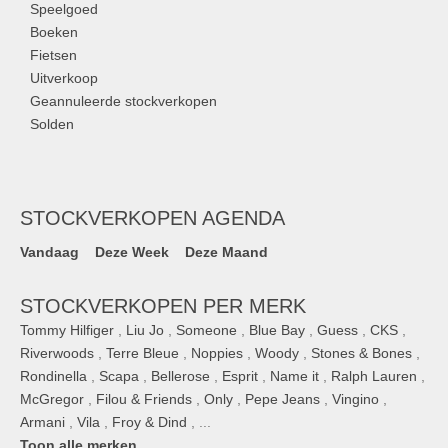
Speelgoed
Boeken
Fietsen
Uitverkoop
Geannuleerde stockverkopen
Solden
STOCKVERKOPEN AGENDA
Vandaag
Deze Week
Deze Maand
STOCKVERKOPEN PER MERK
Tommy Hilfiger
,
Liu Jo
,
Someone
,
Blue Bay
,
Guess
,
CKS
,
Riverwoods
,
Terre Bleue
,
Noppies
,
Woody
,
Stones & Bones
,
Rondinella
,
Scapa
,
Bellerose
,
Esprit
,
Name it
,
Ralph Lauren
,
McGregor
,
Filou & Friends
,
Only
,
Pepe Jeans
,
Vingino
,
Armani
,
Vila
,
Froy & Dind
, ...
Toon alle merken