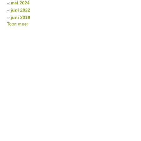
mei 2024
juni 2022
juni 2018
Toon meer
juni 2016
juni 2015