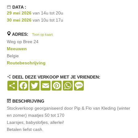
DATA :
29 mei 2026
van 14u tot 20u
30 mei 2026
van 10u tot 17u
ADRES:
Toon op kaart
Weg op Bree 24
Meeuwen
Belgie
Routebeschrijving
DEEL DEZE VERKOOP MET JE VRIENDEN:
Share
Facebook
Twitter
Email
Pinterest
WhatsApp
Message
BESCHRIJVING
Stockverkoop georganiseerd door Pip & Flo van Kleding (winter
en zomer) maatjes 50 tot 170
Laarsjes, babyslofjes, allerlei!
Betalen liefst cash.