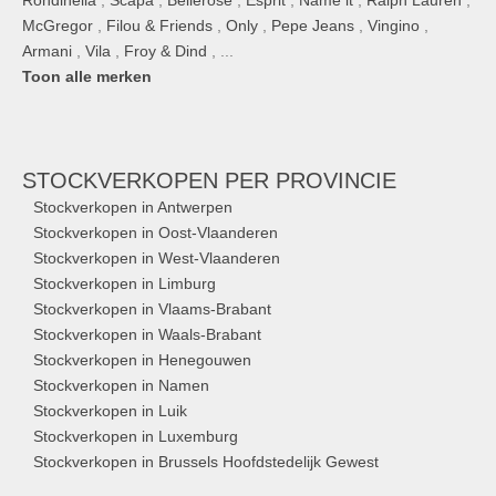
Rondinella
,
Scapa
,
Bellerose
,
Esprit
,
Name it
,
Ralph Lauren
,
McGregor
,
Filou & Friends
,
Only
,
Pepe Jeans
,
Vingino
,
Armani
,
Vila
,
Froy & Dind
, ...
Toon alle merken
STOCKVERKOPEN
PER PROVINCIE
Stockverkopen in Antwerpen
Stockverkopen in Oost-Vlaanderen
Stockverkopen in West-Vlaanderen
Stockverkopen in Limburg
Stockverkopen in Vlaams-Brabant
Stockverkopen in Waals-Brabant
Stockverkopen in Henegouwen
Stockverkopen in Namen
Stockverkopen in Luik
Stockverkopen in Luxemburg
Stockverkopen in Brussels Hoofdstedelijk Gewest