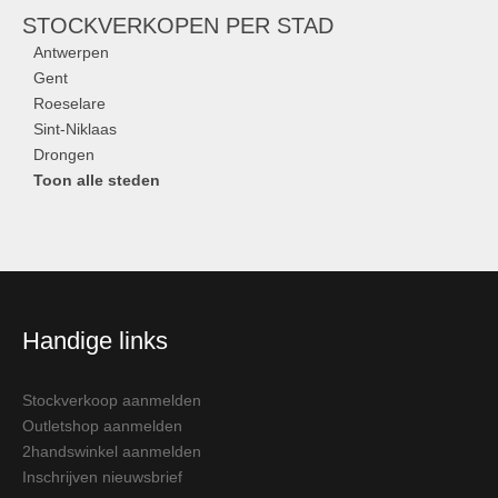
STOCKVERKOPEN
PER STAD
Antwerpen
Gent
Roeselare
Sint-Niklaas
Drongen
Toon alle steden
Handige links
Stockverkoop aanmelden
Outletshop aanmelden
2handswinkel aanmelden
Inschrijven nieuwsbrief