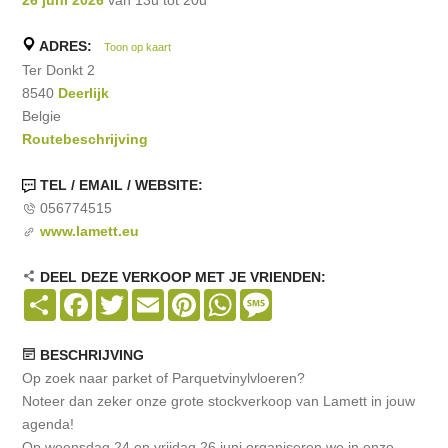
ADRES:
Toon op kaart
Ter Donkt 2
8540
Deerlijk
Belgie
Routebeschrijving
TEL / EMAIL / WEBSITE:
056774515
www.lamett.eu
DEEL DEZE VERKOOP MET JE VRIENDEN:
Share
Facebook
Twitter
Email
Pinterest
WhatsApp
Message
BESCHRIJVING
Op zoek naar parket of Parquetvinylvloeren?
Noteer dan zeker onze grote stockverkoop van Lamett in jouw
agenda!
Op woensdag 24 en vrijdag 26 juni organiseren we in onze