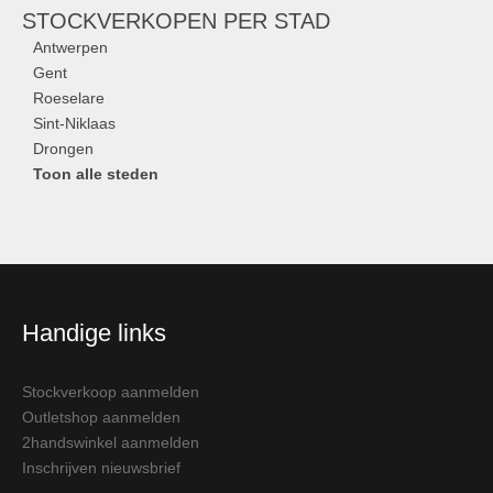
STOCKVERKOPEN
PER STAD
Antwerpen
Gent
Roeselare
Sint-Niklaas
Drongen
Toon alle steden
Handige links
Stockverkoop aanmelden
Outletshop aanmelden
2handswinkel aanmelden
Inschrijven nieuwsbrief