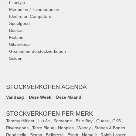
Lifestyle
Meubelen / Tuinmeubelen
Electro en Computers
Speelgoed
Boeken
Fietsen
Uitverkoop
Geannuleerde stockverkopen
Solden
STOCKVERKOPEN AGENDA
Vandaag
Deze Week
Deze Maand
STOCKVERKOPEN PER MERK
Tommy Hilfiger
,
Liu Jo
,
Someone
,
Blue Bay
,
Guess
,
CKS
,
Riverwoods
,
Terre Bleue
,
Noppies
,
Woody
,
Stones & Bones
,
Rondinella
,
Scapa
,
Bellerose
,
Esprit
,
Name it
,
Ralph Lauren
,