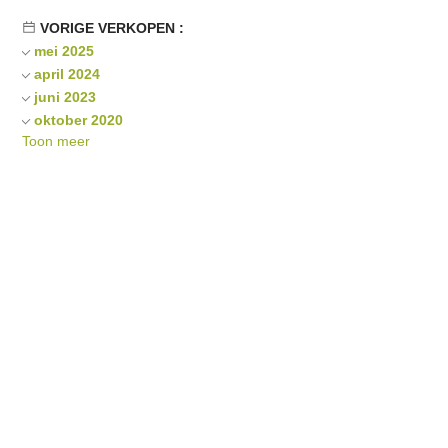
VORIGE VERKOPEN :
mei 2025
april 2024
juni 2023
oktober 2020
Toon meer
mei 2019
mei 2017
mei 2013