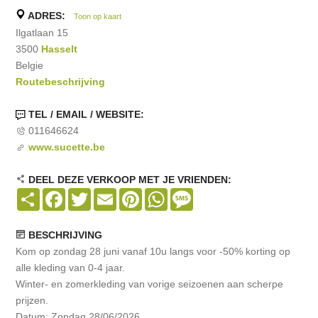
ADRES:
Toon op kaart
Ilgatlaan 15
3500
Hasselt
Belgie
Routebeschrijving
TEL / EMAIL / WEBSITE:
011646624
www.sucette.be
DEEL DEZE VERKOOP MET JE VRIENDEN:
Share
Facebook
Twitter
Email
Pinterest
WhatsApp
Message
BESCHRIJVING
Kom op zondag 28 juni vanaf 10u langs voor -50% korting op
alle kleding van 0-4 jaar.
Winter- en zomerkleding van vorige seizoenen aan scherpe
prijzen.
Datum: Zondag 28/06/2026