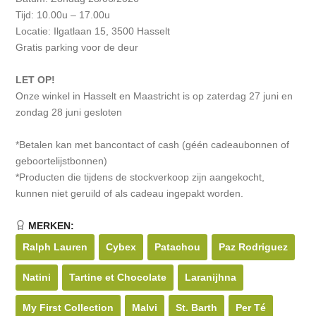
Tijd: 10.00u – 17.00u
Locatie: Ilgatlaan 15, 3500 Hasselt
Gratis parking voor de deur
LET OP!
Onze winkel in Hasselt en Maastricht is op zaterdag 27 juni en
zondag 28 juni gesloten
*Betalen kan met bancontact of cash (géén cadeaubonnen of
geboortelijstbonnen)
*Producten die tijdens de stockverkoop zijn aangekocht,
kunnen niet geruild of als cadeau ingepakt worden.
MERKEN:
Ralph Lauren
Cybex
Patachou
Paz Rodriguez
Natini
Tartine et Chocolate
Laranijhna
My First Collection
Malvi
St. Barth
Per Té