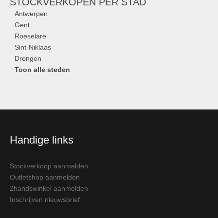
STOCKVERKOPEN
PER STAD
Antwerpen
Gent
Roeselare
Sint-Niklaas
Drongen
Toon alle steden
Handige links
Stockverkoop aanmelden
Outletshop aanmelden
2handswinkel aanmelden
Inschrijven nieuwsbrief