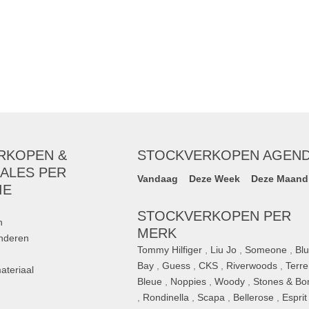
RKOPEN &
STOCKVERKOPEN AGEN
ALES PER
Vandaag
Deze Week
Deze Maand
IE
STOCKVERKOPEN PER
n
MERK
inderen
Tommy Hilfiger
,
Liu Jo
,
Someone
,
Bl
Bay
,
Guess
,
CKS
,
Riverwoods
,
Terre
ateriaal
Bleue
,
Noppies
,
Woody
,
Stones & Bo
,
Rondinella
,
Scapa
,
Bellerose
,
Esprit
n