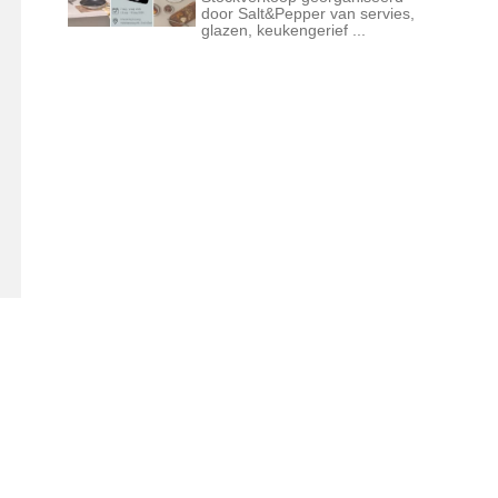
door Salt&Pepper van servies,
glazen, keukengerief ...