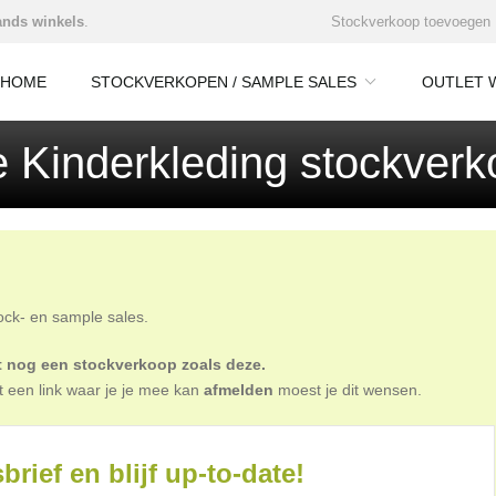
nds winkels
.
Stockverkoop toevoegen
HOME
STOCKVERKOPEN / SAMPLE SALES
OUTLET 
e Kinderkleding stockver
tock- en sample sales.
oit nog een stockverkoop zoals deze.
t een link waar je je mee kan
afmelden
moest je dit wensen.
brief en blijf up-to-date!