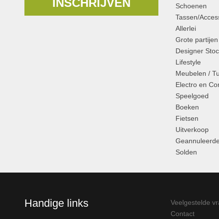
INSCHRIJVEN
Schoenen
Tassen/Access
Allerlei
Grote partijen
Designer Stoc
Lifestyle
Meubelen / T
Electro en C
Speelgoed
Boeken
Fietsen
Uitverkoop
Geannuleerde
Solden
Handige links
Veelgestelde v
Contact