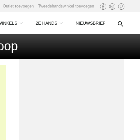
Outlet toevoegen
Tweedehandswinkel toevoegen
WINKELS
2E HANDS
NIEUWSBRIEF
koop