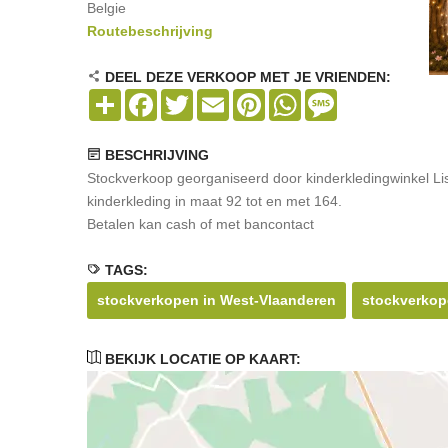
Belgie
Routebeschrijving
DEEL DEZE VERKOOP MET JE VRIENDEN:
Share
Facebook
Twitter
Email
Pinterest
WhatsApp
Message
BESCHRIJVING
Stockverkoop georganiseerd door kinderkledingwinkel Lis 
kinderkleding in maat 92 tot en met 164.
Betalen kan cash of met bancontact
TAGS:
stockverkopen in West-Vlaanderen
stockverkope
BEKIJK LOCATIE OP KAART: