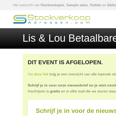
Het overzicht van
Stockverkopen
,
Sample sales
,
Outlets
en
2deha
Lis & Lou Betaalbar
DIT EVENT IS AFGELOPEN.
Via deze link
krijg je een overzicht van alle lopende s
Schrijf je in voor onze nieuwsbrief en je mist no
Inschrijven is
gratis
en in elke mail die we sturen staa
Schrijf je in voor de nieuws