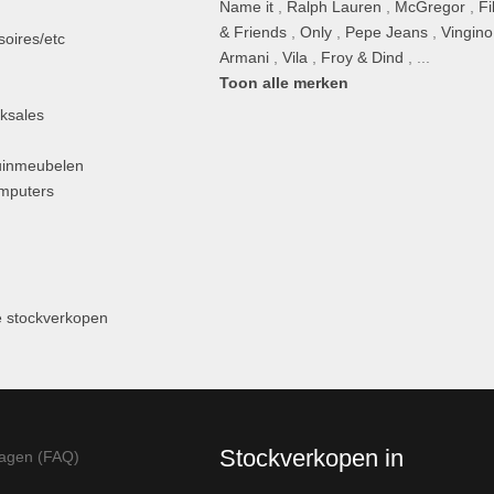
Name it
,
Ralph Lauren
,
McGregor
,
Fi
& Friends
,
Only
,
Pepe Jeans
,
Vingino
oires/etc
Armani
,
Vila
,
Froy & Dind
, ...
Toon alle merken
ksales
uinmeubelen
omputers
 stockverkopen
Stockverkopen in
ragen (FAQ)