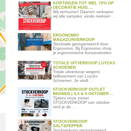
KORTINGEN TOT WEL 70% OP
DECORATIE HUIS, ...
Wij verhuizen! Daarom verkopen
wij alle samples, einde reeksen ...
ERGONOMIO
MAGAZIJNVERKOOP
Stocksale georganiseerd door
Ergonomio. Bij Ergonomio shop
je ergonomische bureaustoelen
...
TOTALE UITVERKOOP LUYCKX
SCHOENEN
Totale uitverkoop wegens
faillissement van Luyckx
Schoenen. Je vindt ...
STOCKVERKOOP OUTLET
BRANDS | 3,4 & 5 OKTOBER ...
Tijdens onze zomer
STOCKVERKOOP van oktober
vind je de ...
STOCKVERKOOP
SALT&PEPPER
Stockverkoop georganiseerd