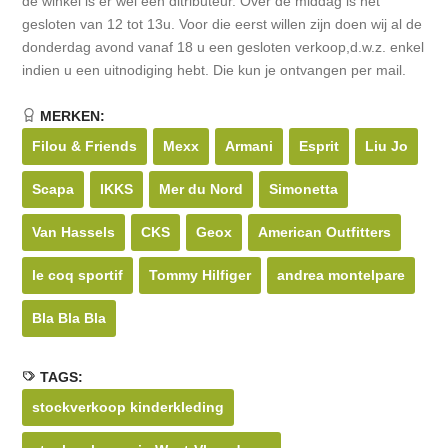
de winkel is er wel een ditributeur. Over de middag is het
gesloten van 12 tot 13u. Voor die eerst willen zijn doen wij al de
donderdag avond vanaf 18 u een gesloten verkoop,d.w.z. enkel
indien u een uitnodiging hebt. Die kun je ontvangen per mail.
MERKEN:
Filou & Friends
Mexx
Armani
Esprit
Liu Jo
Scapa
IKKS
Mer du Nord
Simonetta
Van Hassels
CKS
Geox
American Outfitters
le coq sportif
Tommy Hilfiger
andrea montelpare
Bla Bla Bla
TAGS:
stockverkoop kinderkleding