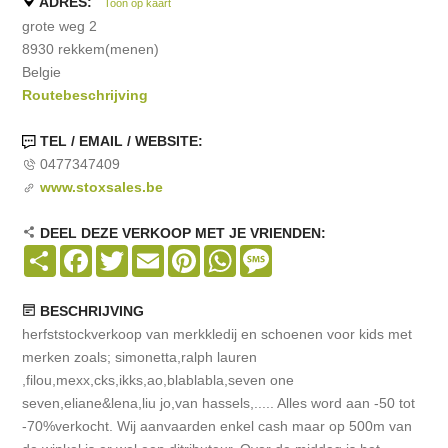
ADRES:
Toon op kaart
grote weg 2
8930 rekkem(menen)
Belgie
Routebeschrijving
TEL / EMAIL / WEBSITE:
0477347409
www.stoxsales.be
DEEL DEZE VERKOOP MET JE VRIENDEN:
Share
Facebook
Twitter
Email
Pinterest
WhatsApp
Message
BESCHRIJVING
herfststockverkoop van merkkledij en schoenen voor kids met
merken zoals; simonetta,ralph lauren
,filou,mexx,cks,ikks,ao,blablabla,seven one
seven,eliane&lena,liu jo,van hassels,..... Alles word aan -50 tot
-70%verkocht. Wij aanvaarden enkel cash maar op 500m van