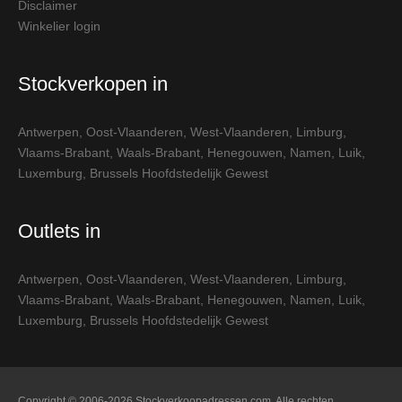
Disclaimer
Winkelier login
Stockverkopen in
Antwerpen
,
Oost-Vlaanderen
,
West-Vlaanderen
,
Limburg
,
Vlaams-Brabant
,
Waals-Brabant
,
Henegouwen
,
Namen
,
Luik
,
Luxemburg
,
Brussels Hoofdstedelijk Gewest
Outlets in
Antwerpen
,
Oost-Vlaanderen
,
West-Vlaanderen
,
Limburg
,
Vlaams-Brabant
,
Waals-Brabant
,
Henegouwen
,
Namen
,
Luik
,
Luxemburg
,
Brussels Hoofdstedelijk Gewest
Copyright © 2006-2026 Stockverkoopadressen.com. Alle rechten