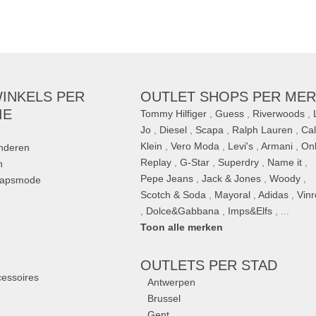
INKELS PER
OUTLET SHOPS PER ME
IE
Tommy Hilfiger
,
Guess
,
Riverwoods
,
Jo
,
Diesel
,
Scapa
,
Ralph Lauren
,
Cal
Klein
,
Vero Moda
,
Levi's
,
Armani
,
On
inderen
Replay
,
G-Star
,
Superdry
,
Name it
,
n
Pepe Jeans
,
Jack & Jones
,
Woody
,
hapsmode
Scotch & Soda
,
Mayoral
,
Adidas
,
Vin
,
Dolce&Gabbana
,
Imps&Elfs
, ...
Toon alle merken
n
OUTLETS
PER STAD
essoires
Antwerpen
Brussel
Gent