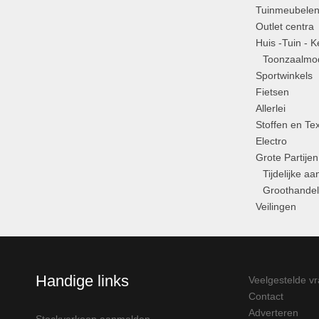
Tuinmeubele
Outlet centra
Huis -Tuin - 
Toonzaalmod
Sportwinkels
Fietsen
Allerlei
Stoffen en Tex
Electro
Grote Partijen
Tijdelijke a
Groothandel
Veilingen
Handige links
Veelgestelde v
Contact
Adverteren