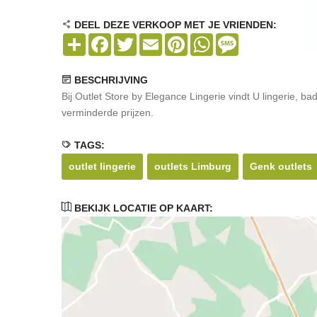
DEEL DEZE VERKOOP MET JE VRIENDEN:
Share
Facebook
Twitter
Email
Pinterest
WhatsApp
Message
BESCHRIJVING
Bij Outlet Store by Elegance Lingerie vindt U lingerie, 
verminderde prijzen.
TAGS:
outlet lingerie
outlets Limburg
Genk outlets
BEKIJK LOCATIE OP KAART: