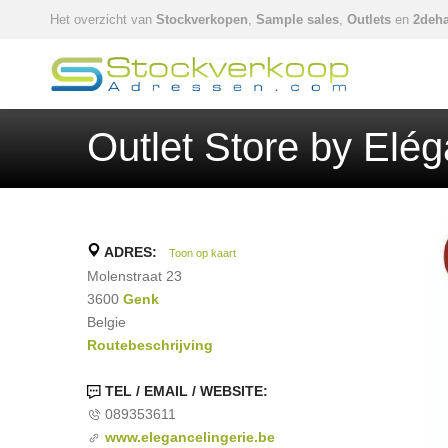
Het overzicht van
Stockverkopen
,
Sample sales
,
Outlets
en
2deha
Outlet Store by Elég
ADRES:
Toon op kaart
Molenstraat 23
3600
Genk
Belgie
Routebeschrijving
TEL / EMAIL / WEBSITE:
089353611
www.elegancelingerie.be