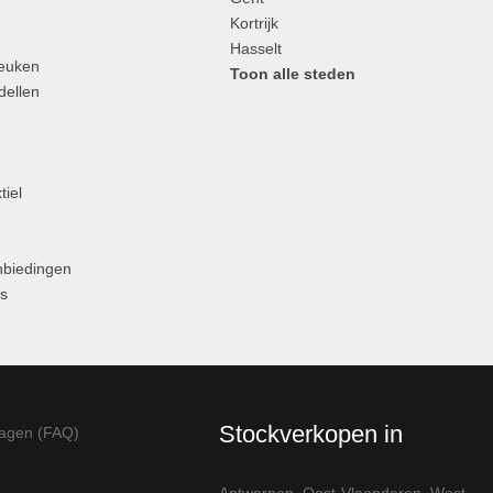
n
Kortrijk
Hasselt
Keuken
Toon alle steden
ellen
tiel
anbiedingen
s
Stockverkopen in
ragen (FAQ)