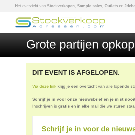
Het overzicht van
Stockverkopen
,
Sample sales
,
Outlets
en
2deha
Grote partijen opko
DIT EVENT IS AFGELOPEN.
Via deze link
krijg je een overzicht van alle lopende s
Schrijf je in voor onze nieuwsbrief en je mist no
Inschrijven is
gratis
en in elke mail die we sturen staa
Schrijf je in voor de nieuws