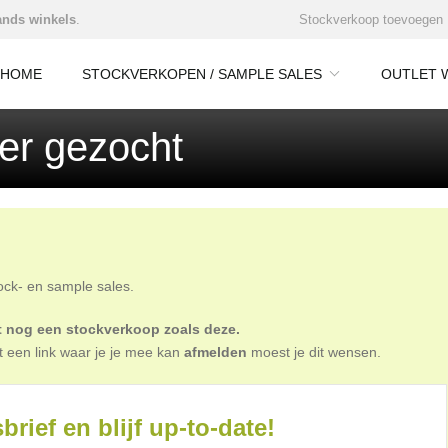
nds winkels
.
Stockverkoop toevoegen
HOME
STOCKVERKOPEN / SAMPLE SALES
OUTLET 
per gezocht
tock- en sample sales.
oit nog een stockverkoop zoals deze.
t een link waar je je mee kan
afmelden
moest je dit wensen.
brief en blijf up-to-date!