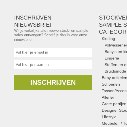
INSCHRIJVEN
STOCKVE
NIEUWSBRIEF
SAMPLE S
Wil je wekelijks alle nieuwe stock- en sample
CATEGOR
sales ontvangen? Schrijf je dan in voor onze
Kleding
nieuwsbrief.
Volwassene
Baby's en k
Lingerie
Stoffen en m
Bruidsmode
Baby artikele
INSCHRIJVEN
Schoenen
Tassen/Access
Allerlei
Grote partijen
Designer Stoc
Lifestyle
Meubelen / T