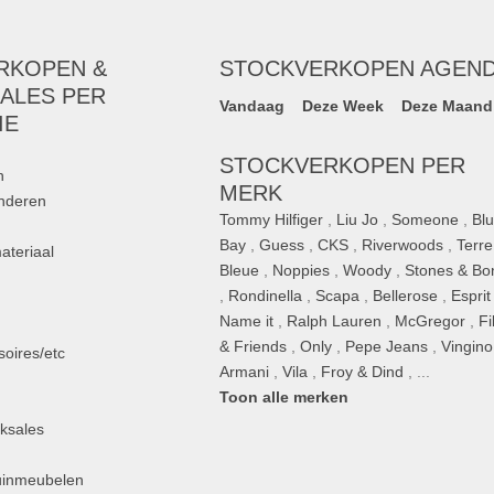
RKOPEN &
STOCKVERKOPEN AGEN
ALES PER
Vandaag
Deze Week
Deze Maand
IE
STOCKVERKOPEN PER
n
MERK
inderen
Tommy Hilfiger
,
Liu Jo
,
Someone
,
Bl
Bay
,
Guess
,
CKS
,
Riverwoods
,
Terre
ateriaal
Bleue
,
Noppies
,
Woody
,
Stones & Bo
,
Rondinella
,
Scapa
,
Bellerose
,
Esprit
n
Name it
,
Ralph Lauren
,
McGregor
,
Fi
& Friends
,
Only
,
Pepe Jeans
,
Vingino
oires/etc
Armani
,
Vila
,
Froy & Dind
, ...
Toon alle merken
ksales
uinmeubelen