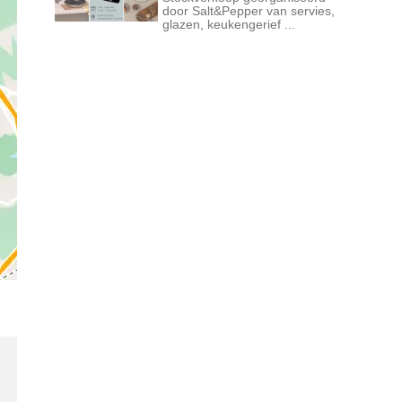
door Salt&Pepper van servies,
glazen, keukengerief ...