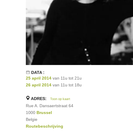
DATA :
25 april 2014
van 11u tot 21u
26 april 2014
van 11u tot 18u
ADRES:
Toon op kaart
Rue A. Dansaertstraat 64
1000
Brussel
Belgie
Routebeschrijving