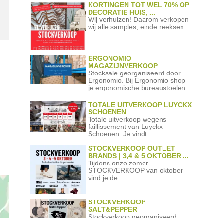
KORTINGEN TOT WEL 70% OP
DECORATIE HUIS, ...
Wij verhuizen! Daarom verkopen
wij alle samples, einde reeksen ...
ERGONOMIO
MAGAZIJNVERKOOP
Stocksale georganiseerd door
Ergonomio. Bij Ergonomio shop
je ergonomische bureaustoelen
...
TOTALE UITVERKOOP LUYCKX
SCHOENEN
Totale uitverkoop wegens
faillissement van Luyckx
Schoenen. Je vindt ...
STOCKVERKOOP OUTLET
BRANDS | 3,4 & 5 OKTOBER ...
Tijdens onze zomer
STOCKVERKOOP van oktober
vind je de ...
STOCKVERKOOP
SALT&PEPPER
Stockverkoop georganiseerd