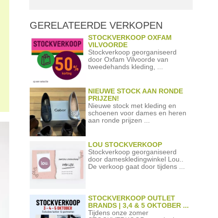
GERELATEERDE
VERKOPEN
STOCKVERKOOP OXFAM
VILVOORDE
Stockverkoop georganiseerd
door Oxfam Vilvoorde van
tweedehands kleding, ...
NIEUWE STOCK AAN RONDE
PRIJZEN!
Nieuwe stock met kleding en
schoenen voor dames en heren
aan ronde prijzen ...
LOU STOCKVERKOOP
Stockverkoop georganiseerd
door dameskledingwinkel Lou..
De verkoop gaat door tijdens ...
STOCKVERKOOP OUTLET
BRANDS | 3,4 & 5 OKTOBER ...
Tijdens onze zomer