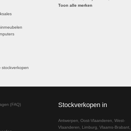
Toon alle merken
ksales
uinmeubelen
omputers
 stockverkopen
Stockverkopen in
ragen (FAQ)
Antwerpen
,
Oost-Vlaanderen
,
West-
Vlaanderen
,
Limburg
,
Vlaams-Brabant
,