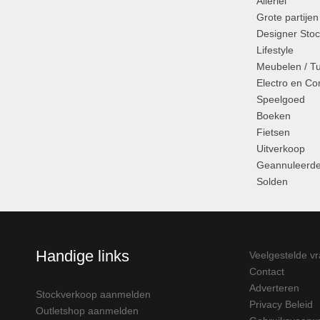
Allerlei
Grote partijen
Designer Stoc
Lifestyle
Meubelen / T
Electro en C
Speelgoed
Boeken
Fietsen
Uitverkoop
Geannuleerde
Solden
Handige links
Veelgestelde v
Contact
Adverteren
Stockverkoop aanmelden
Privacy Beleid
Outletshop aanmelden