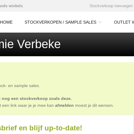
nds winkels
.
Stockverkoop toevoegen
HOME
STOCKVERKOPEN / SAMPLE SALES
OUTLET 
mie Verbeke
tock- en sample sales.
oit nog een stockverkoop zoals deze.
t een link waar je je mee kan
afmelden
moest je dit wensen.
brief en blijf up-to-date!