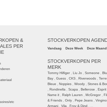
RKOPEN &
STOCKVERKOPEN AGEN
ALES PER
Vandaag
Deze Week
Deze Maand
IE
STOCKVERKOPEN PER
n
MERK
inderen
Tommy Hilfiger
,
Liu Jo
,
Someone
,
Bl
Bay
,
Guess
,
CKS
,
Riverwoods
,
Terre
ateriaal
Bleue
,
Noppies
,
Woody
,
Stones & Bo
,
Rondinella
,
Scapa
,
Bellerose
,
Esprit
n
Name it
,
Ralph Lauren
,
McGregor
,
Fi
& Friends
,
Only
,
Pepe Jeans
,
Vingino
oires/etc
Armani
,
Vila
,
Froy & Dind
, ...