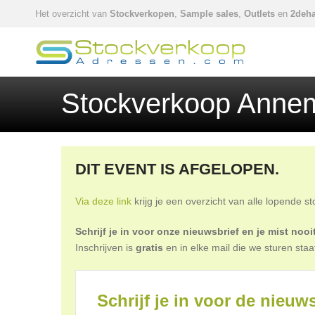
Het overzicht van
Stockverkopen
,
Sample sales
,
Outlets
en
2deha
Stockverkoop Anne
DIT EVENT IS AFGELOPEN.
Via deze link
krijg je een overzicht van alle lopende s
Schrijf je in voor onze nieuwsbrief en je mist no
Inschrijven is
gratis
en in elke mail die we sturen staa
Schrijf je in voor de nieuws