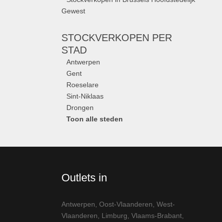
Gewest
STOCKVERKOPEN
PER
STAD
Antwerpen
Gent
Roeselare
Sint-Niklaas
Drongen
Toon alle steden
Outlets in
Antwerpen
,
Oost-Vlaanderen
,
West-
Vlaanderen
,
Limburg
,
Vlaams-Brabant
,