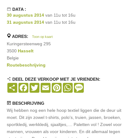
DATA :
30 augustus 2014
van 11u tot 16u
31 augustus 2014
van 11u tot 16u
ADRES:
Toon op kaart
Kuringersteenweg 295
3500
Hasselt
Belgie
Routebeschrijving
DEEL DEZE VERKOOP MET JE VRIENDEN:
Share
Facebook
Twitter
Email
Pinterest
WhatsApp
Message
BESCHRIJVING
Wij hebben nog een hele hoop textiel liggen die de deur uit
moet. Dit zijn zowel t-shirts, polo's, truien, jassen, broeken,
sportkledij, werkkledij, sjaaltjes,.... Paletten vol ! Zowel voor
mannen, vrouwen als voor kinderen. En dit allemaal tegen