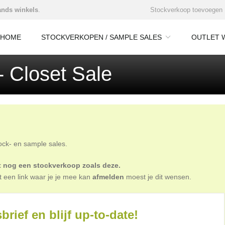
nds winkels
.
Stockverkoop toevoegen
HOME
STOCKVERKOPEN / SAMPLE SALES
OUTLET 
- Closet Sale
tock- en sample sales.
oit nog een stockverkoop zoals deze.
t een link waar je je mee kan
afmelden
moest je dit wensen.
brief en blijf up-to-date!