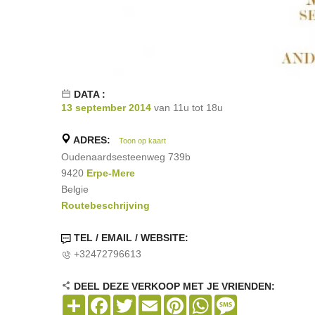
DATA :
13 september 2014
van 11u tot 18u
ADRES:
Toon op kaart
Oudenaardsesteenweg 739b
9420
Erpe-Mere
Belgie
Routebeschrijving
TEL / EMAIL / WEBSITE:
+32472796613
DEEL DEZE VERKOOP MET JE VRIENDEN:
Share
Facebook
Twitter
Email
Pinterest
WhatsApp
Message