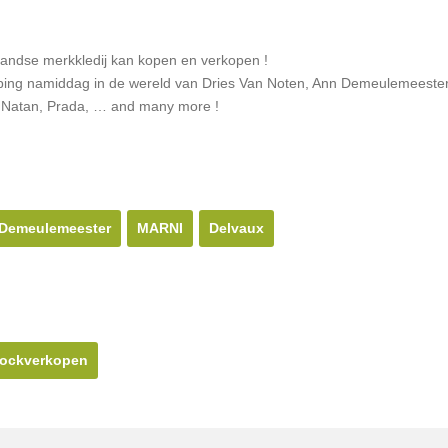
ehandse merkkledij kan kopen en verkopen !
ping namiddag in de wereld van Dries Van Noten, Ann Demeulemeester
i, Natan, Prada, … and many more !
Demeulemeester
MARNI
Delvaux
tockverkopen