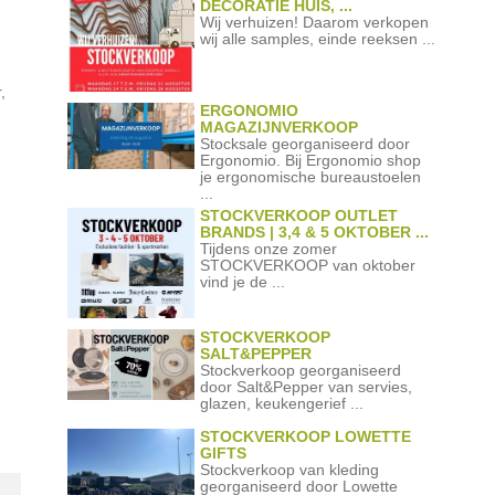
DECORATIE HUIS, ...
Wij verhuizen! Daarom verkopen
wij alle samples, einde reeksen ...
,
ERGONOMIO
MAGAZIJNVERKOOP
Stocksale georganiseerd door
Ergonomio. Bij Ergonomio shop
je ergonomische bureaustoelen
...
STOCKVERKOOP OUTLET
BRANDS | 3,4 & 5 OKTOBER ...
Tijdens onze zomer
STOCKVERKOOP van oktober
vind je de ...
STOCKVERKOOP
SALT&PEPPER
Stockverkoop georganiseerd
door Salt&Pepper van servies,
glazen, keukengerief ...
STOCKVERKOOP LOWETTE
GIFTS
Stockverkoop van kleding
georganiseerd door Lowette