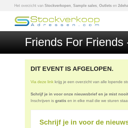
Het overzicht van
Stockverkopen
,
Sample sales
,
Outlets
en
2deha
Friends For Friends 
DIT EVENT IS AFGELOPEN.
Via deze link
krijg je een overzicht van alle lopende s
Schrijf je in voor onze nieuwsbrief en je mist no
Inschrijven is
gratis
en in elke mail die we sturen staa
Schrijf je in voor de nieuws