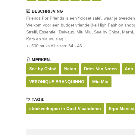
BESCHRIJVING
Friends For Friends is een \'closet sale\' waar je tweed
Welkom voor een budget vriendelijke High Fashion shop
Strelli, Essentiel, Delvaux, Miu Miu, See by Chloe, Marn
Kom en sla uw slag !
+- 500 stuks All sizes: 34 - 46
MERKEN:
See by Chloé
Natan
Dries Van Noten
Ann 
VERONIQUE BRANQUINHO
Miu Miu
TAGS:
stockverkopen in Oost-Vlaanderen
Erpe-Mere s