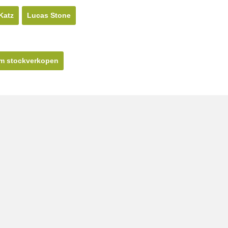
Katz
Lucas Stone
m stockverkopen