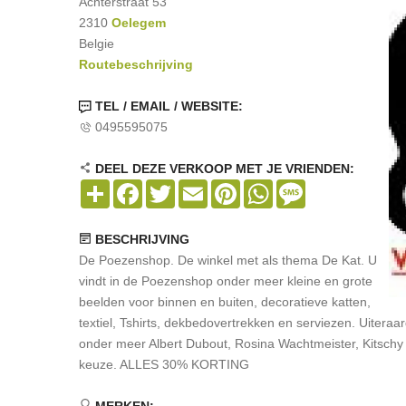
Achterstraat 53
2310
Oelegem
Belgie
Routebeschrijving
TEL / EMAIL / WEBSITE:
0495595075
DEEL DEZE VERKOOP MET JE VRIENDEN:
Share
Facebook
Twitter
Email
Pinterest
WhatsApp
Message
BESCHRIJVING
De Poezenshop. De winkel met als thema De Kat. U
vindt in de Poezenshop onder meer kleine en grote
beelden voor binnen en buiten, decoratieve katten,
textiel, Tshirts, dekbedovertrekken en serviezen. Uitera
onder meer Albert Dubout, Rosina Wachtmeister, Kitschy
keuze. ALLES 30% KORTING