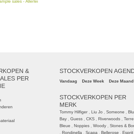
ple sales - Allerlei
RKOPEN &
STOCKVERKOPEN AGEN
ALES PER
Vandaag
Deze Week
Deze Maand
IE
STOCKVERKOPEN PER
n
MERK
inderen
Tommy Hilfiger
,
Liu Jo
,
Someone
,
Bl
Bay
,
Guess
,
CKS
,
Riverwoods
,
Terre
ateriaal
Bleue
,
Noppies
,
Woody
,
Stones & Bo
,
Rondinella
,
Scapa
,
Bellerose
,
Esprit