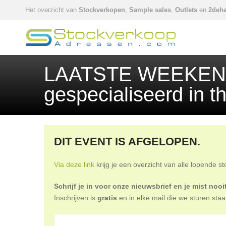
Het overzicht van
Stockverkopen
,
Sample sales
,
Outlets
en
2deha
LAATSTE WEEKEND - 
gespecialiseerd in th
DIT EVENT IS AFGELOPEN.
Via deze link
krijg je een overzicht van alle lopende s
Schrijf je in voor onze nieuwsbrief en je mist no
Inschrijven is
gratis
en in elke mail die we sturen staa