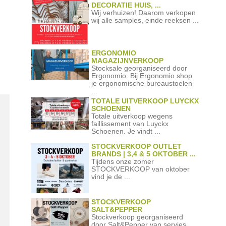
DECORATIE HUIS, ...
Wij verhuizen! Daarom verkopen
wij alle samples, einde reeksen ...
ERGONOMIO
MAGAZIJNVERKOOP
Stocksale georganiseerd door
Ergonomio. Bij Ergonomio shop
je ergonomische bureaustoelen
...
TOTALE UITVERKOOP LUYCKX
SCHOENEN
Totale uitverkoop wegens
faillissement van Luyckx
Schoenen. Je vindt ...
STOCKVERKOOP OUTLET
BRANDS | 3,4 & 5 OKTOBER ...
Tijdens onze zomer
STOCKVERKOOP van oktober
vind je de ...
STOCKVERKOOP
SALT&PEPPER
Stockverkoop georganiseerd
door Salt&Pepper van servies,