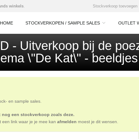
nds winkels
.
Stockverkoop toevoegen
HOME
STOCKVERKOPEN / SAMPLE SALES
OUTLET 
Uitverkoop bij de poez
ema \"De Kat\" - beeldjes 
tock- en sample sales.
oit nog een stockverkoop zoals deze.
t een link waar je je mee kan
afmelden
moest je dit wensen.