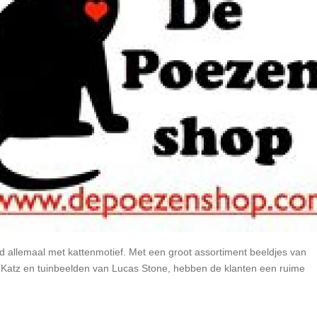
ard allemaal met kattenmotief. Met een groot assortiment beeldjes van
 Katz en tuinbeelden van Lucas Stone, hebben de klanten een ruime