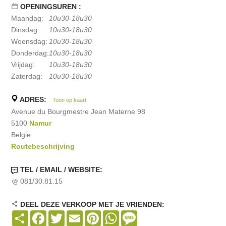
OPENINGSUREN :
Maandag:
10u30-18u30
Dinsdag:
10u30-18u30
Woensdag:
10u30-18u30
Donderdag:
10u30-18u30
Vrijdag:
10u30-18u30
Zaterdag:
10u30-18u30
ADRES:
Toon op kaart
Avenue du Bourgmestre Jean Materne 98
5100
Namur
Belgie
Routebeschrijving
TEL / EMAIL / WEBSITE:
081/30.81.15
DEEL DEZE VERKOOP MET JE VRIENDEN:
Share
Facebook
Twitter
Email
Pinterest
WhatsApp
Message