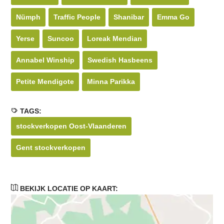
Nümph
Traffic People
Shanibar
Emma Go
Yerse
Suncoo
Loreak Mendian
Annabel Winship
Swedish Hasbeens
Petite Mendigote
Minna Parikka
TAGS:
stockverkopen Oost-Vlaanderen
Gent stockverkopen
BEKIJK LOCATIE OP KAART: