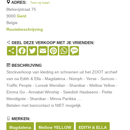
ADRES:
Toon op kaart
Blekerijstraat 75
9000
Gent
Belgie
Routebeschrijving
DEEL DEZE VERKOOP MET JE VRIENDEN:
Share
Facebook
Twitter
Email
Pinterest
WhatsApp
Message
BESCHRIJVING
Stockverkoop van kleding en schoenen uit het ZOOT archief
van oa Edith & Ella - Magdalena - Nümph - Yerse - Suncoo -
Traffic People - Loreak Mendian - Shanibar - Mellow Yellow -
Emma Go - Annabel Winship - Swedish Hasbeens - Petite
Mendigote - Shanibar - Minna Parikka ....
Betalen met bancontact is NIET mogelijk.
MERKEN:
Magdalena
Mellow YELLOW
EDITH & ELLA