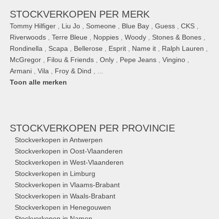
STOCKVERKOPEN PER MERK
Tommy Hilfiger
,
Liu Jo
,
Someone
,
Blue Bay
,
Guess
,
CKS
,
Riverwoods
,
Terre Bleue
,
Noppies
,
Woody
,
Stones & Bones
,
Rondinella
,
Scapa
,
Bellerose
,
Esprit
,
Name it
,
Ralph Lauren
,
McGregor
,
Filou & Friends
,
Only
,
Pepe Jeans
,
Vingino
,
Armani
,
Vila
,
Froy & Dind
, ...
Toon alle merken
STOCKVERKOPEN
PER PROVINCIE
Stockverkopen in Antwerpen
Stockverkopen in Oost-Vlaanderen
Stockverkopen in West-Vlaanderen
Stockverkopen in Limburg
Stockverkopen in Vlaams-Brabant
Stockverkopen in Waals-Brabant
Stockverkopen in Henegouwen
Stockverkopen in Namen