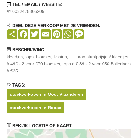
TEL / EMAIL / WEBSITE:
0032475366205
DEEL DEZE VERKOOP MET JE VRIENDEN:
Share
Facebook
Twitter
Email
Pinterest
WhatsApp
Message
BESCHRIJVING
kleedjes, tops, blouses, t-shirts, .......aan stuntprijsjes! kleedjes
à 49€ - 2 voor €70 bloesjes, tops à € 39 - 2 voor €50 Ballerina's
à €25
TAGS:
stockverkopen in Oost-Vlaanderen
stockverkopen in Ronse
BEKIJK LOCATIE OP KAART: