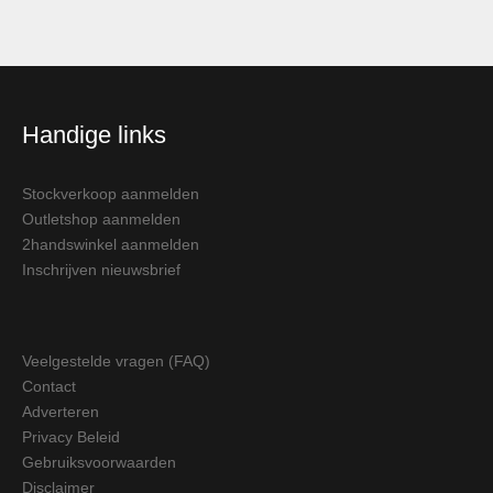
Handige links
Stockverkoop aanmelden
Outletshop aanmelden
2handswinkel aanmelden
Inschrijven nieuwsbrief
Veelgestelde vragen (FAQ)
Contact
Adverteren
Privacy Beleid
Gebruiksvoorwaarden
Disclaimer