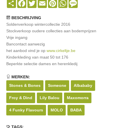
Share
Facebook
Twitter
Email
Pinterest
WhatsApp
Message
BESCHRIJVING
Soldenverkoop wintercollectie 2016
Stockverkoop oudere collecties aan bodemprijzen
Vrije ingang
Bancontact aanwezig
het aanbod vind je op
www.cirkeltje.be
Kinderkleding van maat 50 tot 176
Beperkte selectie dames en herenkledij
MERKEN:
Stones & Bones
Someone
Albababy
Froy & Dind
Lily Balou
Maxomorra
4 Funky Flavours
MOLO
BABA
TAGS: