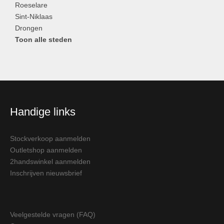
Roeselare
Sint-Niklaas
Drongen
Toon alle steden
Handige links
Stockverkoop aanmelden
Outletshop aanmelden
2handswinkel aanmelden
Inschrijven nieuwsbrief
Veelgestelde vragen (FAQ)