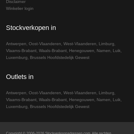
Disclaimer
Winkelier login
Stockverkopen in
Antwerpen
,
Oost-Vlaanderen
,
West-Vlaanderen
,
Limburg
,
Vlaams-Brabant
,
Waals-Brabant
,
Henegouwen
,
Namen
,
Luik
,
Luxemburg
,
Brussels Hoofdstedelijk Gewest
Outlets in
Antwerpen
,
Oost-Vlaanderen
,
West-Vlaanderen
,
Limburg
,
Vlaams-Brabant
,
Waals-Brabant
,
Henegouwen
,
Namen
,
Luik
,
Luxemburg
,
Brussels Hoofdstedelijk Gewest
Copyright © 2006-2026 Stockverkoopadressen.com. Alle rechten