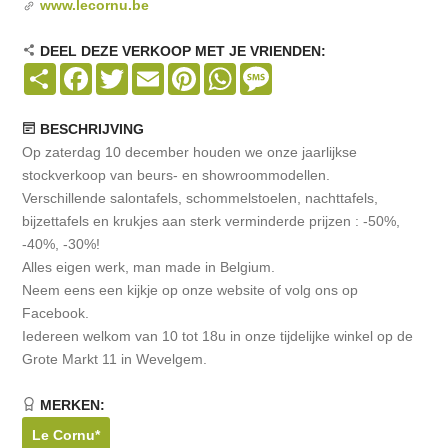
www.lecornu.be
DEEL DEZE VERKOOP MET JE VRIENDEN:
Share
Facebook
Twitter
Email
Pinterest
WhatsApp
Message
BESCHRIJVING
Op zaterdag 10 december houden we onze jaarlijkse
stockverkoop van beurs- en showroommodellen.
Verschillende salontafels, schommelstoelen, nachttafels,
bijzettafels en krukjes aan sterk verminderde prijzen : -50%,
-40%, -30%!
Alles eigen werk, man made in Belgium.
Neem eens een kijkje op onze website of volg ons op
Facebook.
Iedereen welkom van 10 tot 18u in onze tijdelijke winkel op de
Grote Markt 11 in Wevelgem.
MERKEN:
Le Cornu*