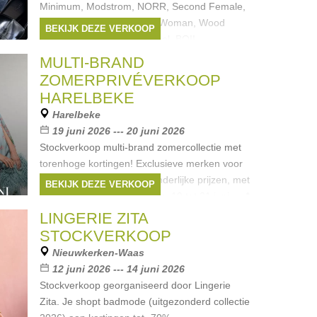
Minimum, Modstrom, NORR, Second Female,
Simple, Thinking Mu, &Co Woman, Wood
BEKIJK DEZE VERKOOP
Wood, Alohas, Another-Label, BOII
Merken:
Minimum
,
Modstrom
,
Simple
,
MULTI-BRAND
WoodWood
,
freebird
, ...
ZOMERPRIVÉVERKOOP
HARELBEKE
Harelbeke
19 juni 2026 --- 20 juni 2026
Stockverkoop multi-brand zomercollectie met
torenhoge kortingen! Exclusieve merken voor
dames en heren aan uitzonderlijke prijzen, met
BEKIJK DEZE VERKOOP
tijdsloten op inschrijving. Van 19 tot 21 juni – 📍
LINGERIE ZITA
STOCKVERKOOP
Nieuwkerken-Waas
12 juni 2026 --- 14 juni 2026
Stockverkoop georganiseerd door Lingerie
Zita. Je shopt badmode (uitgezonderd collectie