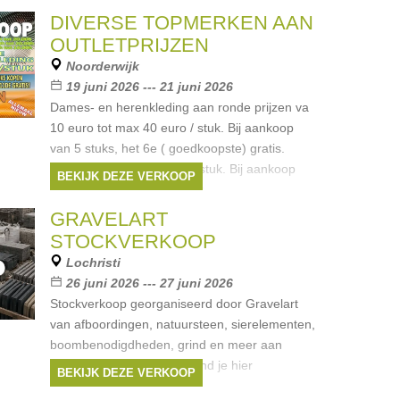
DIVERSE TOPMERKEN AAN
OUTLETPRIJZEN
Noorderwijk
19 juni 2026 --- 21 juni 2026
Dames- en herenkleding aan ronde prijzen va
10 euro tot max 40 euro / stuk. Bij aankoop
van 5 stuks, het 6e ( goedkoopste) gratis.
Kinderkleding aan 5 euro/ stuk. Bij aankoop
BEKIJK DEZE VERKOOP
van 10 stuks, het 11e gratis.
Merken:
Tom Tailor
,
Someone
,
State of
GRAVELART
Art
,
NZA
,
Petrol Industries
, ...
STOCKVERKOOP
Lochristi
26 juni 2026 --- 27 juni 2026
Stockverkoop georganiseerd door Gravelart
van afboordingen, natuursteen, sierelementen,
boombenodigdheden, grind en meer aan
bodemprijzen. Meer info vind je hier
BEKIJK DEZE VERKOOP