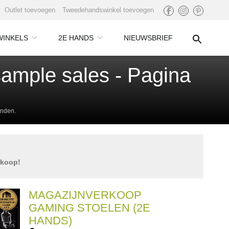
Outlet toevoegen
Tweedehandswinkel toevoegen
WINKELS
2E HANDS
NIEUWSBRIEF
sample sales - Pagina
inden.
rkoop!
MAGAZIJNVERKOOP
GAMING STOELEN (2E
HANDS)