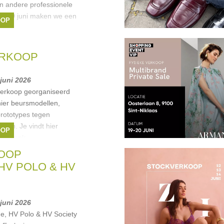
en andere professionele
dag 19 juni maken we een
OOP
ERKOOP
 juni 2026
 verkoop georganiseerd
hier beursmodellen,
rototypes tegen
rden. Je vindt hier
OOP
 ligbank-
OOP
HV POLO & HV
 juni 2026
e, HV Polo & HV Society