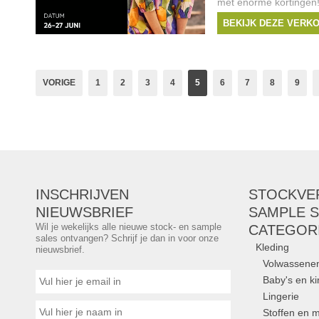
met enorme kortingen!
zomercollecties voor 
BEKIJK DEZE VERK
kortingen, enkel tijden
het seizoen. Van 26 tot
Merken:
Mayerline
VORIGE
1
2
3
4
5
6
7
8
9
INSCHRIJVEN
STOCKVE
NIEUWSBRIEF
SAMPLE S
Wil je wekelijks alle nieuwe stock- en sample
CATEGOR
sales ontvangen? Schrijf je dan in voor onze
Kleding
nieuwsbrief.
Volwassene
Baby's en k
Lingerie
Stoffen en m