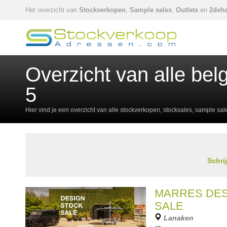
Het overzicht van
Stockverkopen
,
Sample sales
,
Outlets
en
2deha
Overzicht van alle be
5
Hier vind je een overzicht van alle stockverkopen, stocksales, sample sa
Schri
MARRES DES
SALE
Lanaken