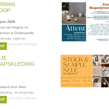
ERMAN
OOP
 juni 2026
oop van lingerie en
Herman in Oudenaarde.
admode, night en
en heren aan kortingen
OOP
kan onze volledige
KJE
APSKLEDING
seerd door Klein
kleding. Je shopt hier
ng uit vorige collecties
OOP
en kan cash, payconiq