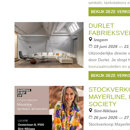
winkels, tankstations 
klanten. Maar op vrij
BEKIJK DEZE VERK
uitzondering.
DURLET
FABRIEKSV
Izegem
19 juni 2026 --- 21
Uitzonderlijke directe
door Durlet. Je shopt 
toonzaalmodellen en p
aantrekkelijke voorwaa
BEKIJK DEZE VERK
meubelen zoals sofa’s,
STOCKVERK
MAYERLINE, 
SOCIETY
Sint-Niklaas
26 juni 2026 --- 27
Stockverkoop Mayerlin