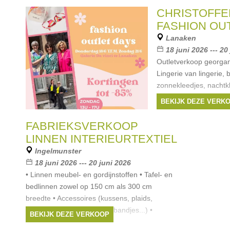
CHRISTOFFE
FASHION OU
Lanaken
18 juni 2026 --- 20
Outletverkoop georgan
Lingerie van lingerie, 
zonnekleedjes, nachtkl
meer. Die stock die wo
BEKIJK DEZE VERK
restanten van vorige 
FABRIEKSVERKOOP
LINNEN INTERIEURTEXTIEL
Ingelmunster
18 juni 2026 --- 20 juni 2026
• Linnen meubel- en gordijnstoffen • Tafel- en
bedlinnen zowel op 150 cm als 300 cm
breedte • Accessoires (kussens, plaids,
(sleutel)kwasten, koorden, bandjes...) •
BEKIJK DEZE VERKOOP
Confectie van