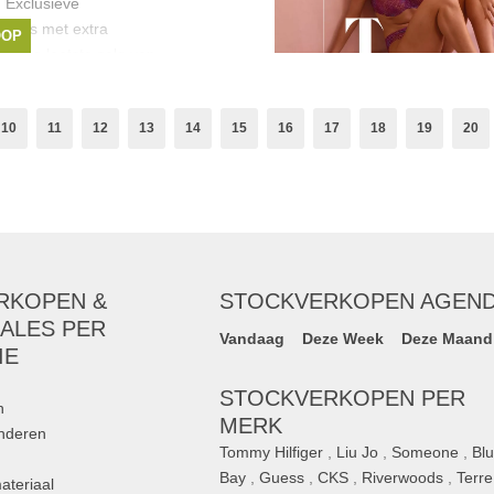
 Exclusieve
dames met extra
OOP
s deze laatste sale van
 27 juni
,
HV Polo
,
HV Society
10
11
12
13
14
15
16
17
18
19
20
RKOPEN &
STOCKVERKOPEN AGEN
ALES PER
Vandaag
Deze Week
Deze Maand
IE
STOCKVERKOPEN PER
n
MERK
inderen
Tommy Hilfiger
,
Liu Jo
,
Someone
,
Bl
Bay
,
Guess
,
CKS
,
Riverwoods
,
Terre
ateriaal