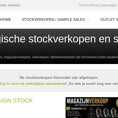
nds winkels
.
Stockverkoop toevoegen
HOME
STOCKVERKOPEN / SAMPLE SALES
OUTLET 
lgische stockverkopen en 
les, magazijnverkopen, uitverkopen, fabrieksverkopen die binnenkort zullen plaatsv
De stockverkopen hieronder zijn afgelopen.
jf je in voor de wekelijkse nieuwsbrief
. Zo mis je nooit nog een ve
IGN STOCK