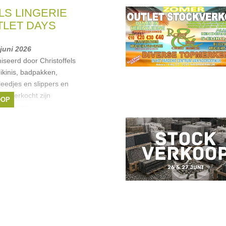
LS LINGERIE
TLET DAYS
 juni 2026
iseerd door Christoffels
bikinis, badpakken,
eedjes en slippers en
rdt verkocht zijn
OOP
seizoenen