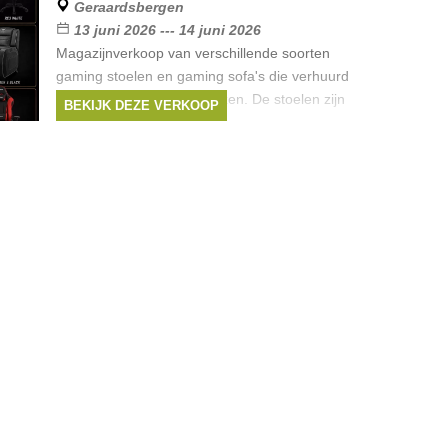
Geraardsbergen
13 juni 2026 --- 14 juni 2026
Magazijnverkoop van verschillende soorten
gaming stoelen en gaming sofa's die verhuurd
geweest zijn aan superprijzen. De stoelen zijn
BEKIJK DEZE VERKOOP
nagekeken en gereinigd.