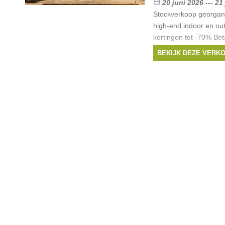
20 juni 2026 --- 21
Stockverkoop georgan
high-end indoor en o
kortingen tot -70% Be
payconiq, overschrijvi
BEKIJK DEZE VERK