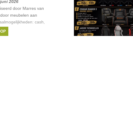
 juni 2026
iseerd door Marres van
utdoor meubelen aan
taalmogelijkheden: cash,
ng.
OOP