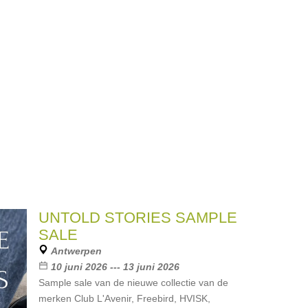
Heren schoenen: maat 40 t.e.m.
Merken:
Floris Van Bommel
,
Janet &
janet
,
UGG
,
Sebago
,
DIADORA
, ...
UNTOLD STORIES SAMPLE
SALE
Antwerpen
10 juni 2026 --- 13 juni 2026
Sample sale van de nieuwe collectie van de
merken Club L'Avenir, Freebird, HVISK,