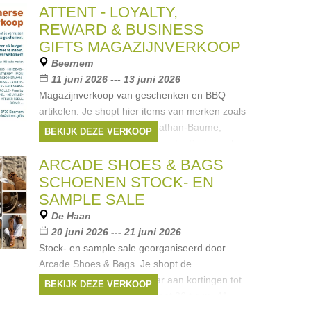
ATTENT - LOYALTY,
REWARD & BUSINESS
GIFTS MAGAZIJNVERKOOP
Beernem
11 juni 2026 --- 13 juni 2026
Magazijnverkoop van geschenken en BBQ
artikelen. Je shopt hier items van merken zoals
Bose, Smeg, Le Creuset, Nathan-Baume,
BEKIJK DEZE VERKOOP
Sergio Herman, Fatboy, Roncato, Barbecook,
Blomus, Karcher, Greenpan, Dagelijkse
ARCADE SHOES & BAGS
SCHOENEN STOCK- EN
SAMPLE SALE
De Haan
20 juni 2026 --- 21 juni 2026
Stock- en sample sale georganiseerd door
Arcade Shoes & Bags. Je shopt de
zomercollectie van vorig jaar aan kortingen tot
BEKIJK DEZE VERKOOP
-60%. Dames schoenen: maat 36 t.e.m. 41