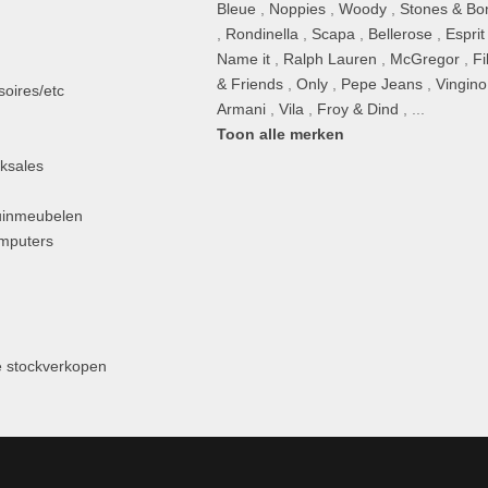
Bleue
,
Noppies
,
Woody
,
Stones & Bo
,
Rondinella
,
Scapa
,
Bellerose
,
Esprit
n
Name it
,
Ralph Lauren
,
McGregor
,
Fi
& Friends
,
Only
,
Pepe Jeans
,
Vingino
oires/etc
Armani
,
Vila
,
Froy & Dind
, ...
Toon alle merken
ksales
uinmeubelen
omputers
 stockverkopen