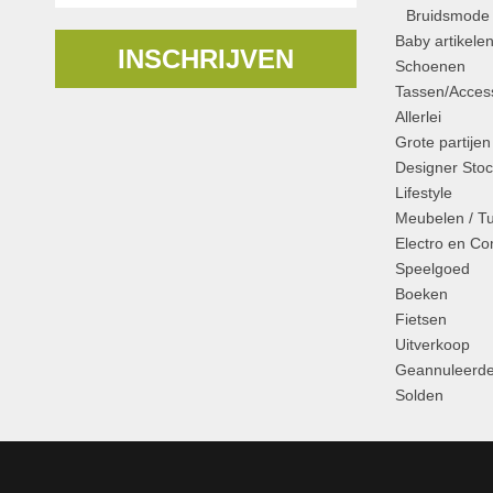
Bruidsmode
Baby artikele
INSCHRIJVEN
Schoenen
Tassen/Access
Allerlei
Grote partijen
Designer Stoc
Lifestyle
Meubelen / T
Electro en C
Speelgoed
Boeken
Fietsen
Uitverkoop
Geannuleerde
Solden