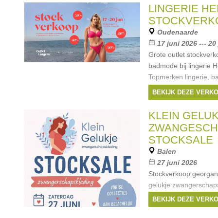
LINGERIE H
STOCKVERK
Oudenaarde
17 juni 2026 --- 20
Grote outlet stockverk
badmode bij lingerie 
Topmerken lingerie, b
homewear voor dames 
BEKIJK DEZE VERK
van -30% tot -70%. U 
KLEIN GELU
ZWANGESCH
STOCKSALE
Balen
27 juni 2026
Stockverkoop georgani
gelukje zwangerschaps
dus zwangerschapskledi
BEKIJK DEZE VERK
aan spotprijzen. Betal