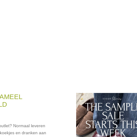
 AMEEL
LD
outlet? Normaal leveren
 koekjes en dranken aan