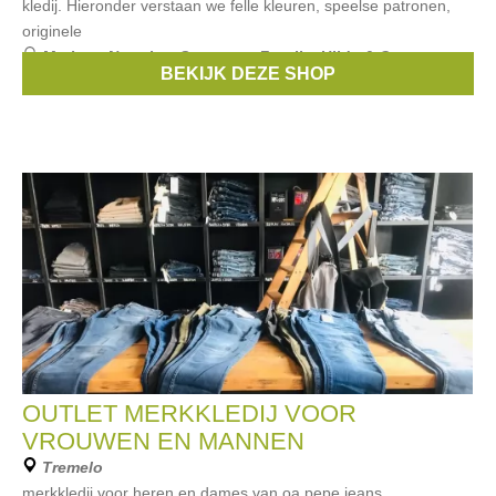
kledij. Hieronder verstaan we felle kleuren, speelse patronen,
originele
Merken:
Noppies
,
Someone
,
Fragile
,
Hilde & Co
,
BEKIJK DEZE SHOP
Kiekeboe
, ...
OUTLET MERKKLEDIJ VOOR
VROUWEN EN MANNEN
Tremelo
merkkledij voor heren en dames van oa pepe jeans,