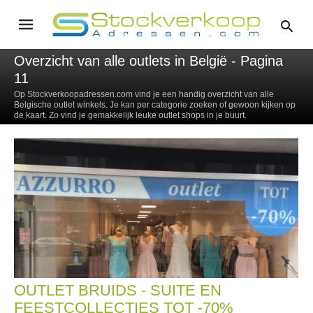
Overzicht van alle outlets in België - Pagina
11
Op Stockverkoopadressen.com vind je een handig overzicht van alle
Belgische outlet winkels. Je kan per categorie zoeken of gewoon kijken op
de kaart. Zo vind je gemakkelijk leuke outlet shops in je buurt.
OUTLET BRUIDS - SUITE EN
FEESTCOLLECTIES TOT -70%