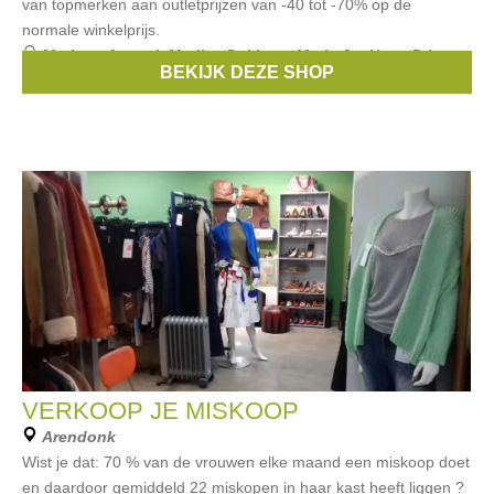
van topmerken aan outletprijzen van -40 tot -70% op de
normale winkelprijs.
Merken:
Armani
,
Marlies Dekkers
,
Marie Jo
,
Hom
,
Prima
BEKIJK DEZE SHOP
Donna
, ...
VERKOOP JE MISKOOP
Arendonk
Wist je dat: 70 % van de vrouwen elke maand een miskoop doet
en daardoor gemiddeld 22 miskopen in haar kast heeft liggen ?