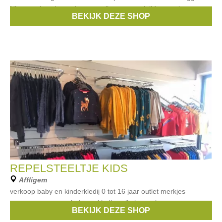
Niets om beschaamd over te zijn, maar wel tijd om er iets aan te
BEKIJK DEZE SHOP
doen. VERKOOP
REPELSTEELTJE KIDS
Affligem
verkoop baby en kinderkledij 0 tot 16 jaar outlet merkjes
someone en name it dameskleding vila joy outlet
BEKIJK DEZE SHOP
Merken:
Someone
,
Name it