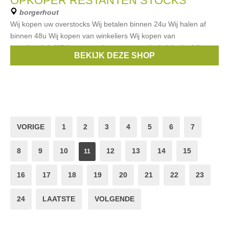
OPKOPER RESTANTEN STOCKS
borgerhout
Wij kopen uw overstocks Wij betalen binnen 24u Wij halen af
binnen 48u Wij kopen van winkeliers Wij kopen van
groothandels Wij kopen van importeurs en logistieke bedrijven
BEKIJK DEZE SHOP
Wij van opkoperstocks
VORIGE
1
2
3
4
5
6
7
8
9
10
12
13
14
15
11
16
17
18
19
20
21
22
23
24
LAATSTE
VOLGENDE