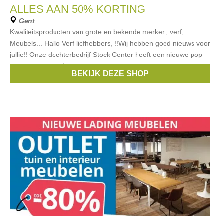
ALLES AAN 50% KORTING
Gent
Kwaliteitsproducten van grote en bekende merken, verf,
Meubels... Hallo Verf liefhebbers, !!Wij hebben goed nieuws voor
jullie!! Onze dochterbedrijf Stock Center heeft een nieuwe pop
up store geopend
BEKIJK DEZE SHOP
Merken:
Levi's
,
Herbol. Sikkens. Dulux
,
Mathys Tec-7