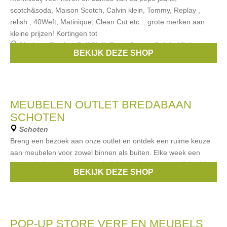
scotch&soda, Maison Scotch, Calvin klein, Tommy, Replay ,
relish , 40Weft, Matinique, Clean Cut etc... grote merken aan
kleine prijzen! Kortingen tot
Merken:
Replay
,
Pall Mall
,
Pepe Jeans
,
Calvin Klein
,
BEKIJK DEZE SHOP
Matinique
, ...
MEUBELEN OUTLET BREDABAAN
SCHOTEN
Schoten
Breng een bezoek aan onze outlet en ontdek een ruime keuze
aan meubelen voor zowel binnen als buiten. Elke week een
nieuwe lading tuinmeubelen (tafels, stoelen, lounges, ligbedden,
BEKIJK DEZE SHOP
parasols…) en
POP-UP STORE VERF EN MEUBELS