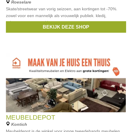
Roeselare
Skate/streetwear van vorig seizoen, aan kortingen tot -70%.
zowel voor een mannelijk als vrouwelijk publiek. kledij,
schoenen, petten, sokken,...
BEKIJK DEZE SHOP
Merken:
Billabong
,
Roxy
,
VANS
,
Volcom
,
HUF
, ...
MEUBELDEPOT
Kontich
Meubeldepot is de winkel voor jonge tweedehands meubelen.