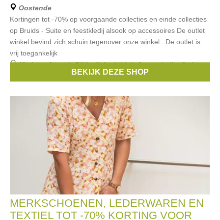
Oostende
Kortingen tot -70% op voorgaande collecties en einde collecties
op Bruids - Suite en feestkledij alsook op accessoires De outlet
winkel bevind zich schuin tegenover onze winkel . De outlet is
vrij toegankelijk
Merken:
Joseph Ribkoff
,
Ladybird
,
Cosmobella
,
Jarice
,
BEKIJK DEZE SHOP
Linea Raffaelli
, ...
MERKSCHOENEN, LEDERWAREN EN
TEXTIEL TOT -70% KORTING VOOR