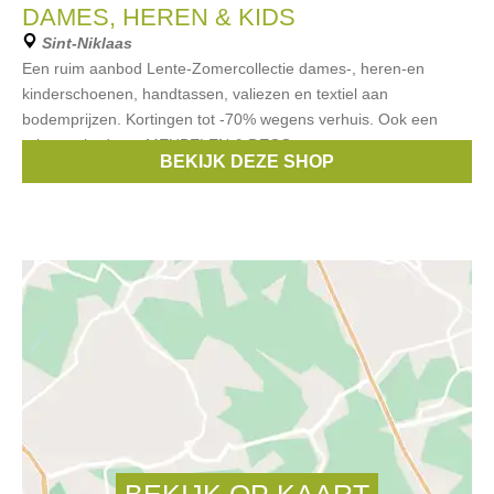
DAMES, HEREN & KIDS
Sint-Niklaas
Een ruim aanbod Lente-Zomercollectie dames-, heren-en
kinderschoenen, handtassen, valiezen en textiel aan
bodemprijzen. Kortingen tot -70% wegens verhuis. Ook een
ruim aanbod aan MEUBELEN & DECO
BEKIJK DEZE SHOP
Merken:
Liu Jo
,
CKS
,
Puma
,
Timberland
,
Samsonite
, ...