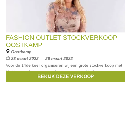
FASHION OUTLET STOCKVERKOOP
OOSTKAMP
Oostkamp
23 maart 2022 --- 26 maart 2022
Voor de 14de keer organiseren wij een grote stockverkoop met
kledij en nachtmode voor dames, heren en kinderen.
BEKIJK DEZE VERKOOP
Merken:
Guess
,
Liu Jo
,
Riverwoods
,
Woody
,
Atmos
, ...