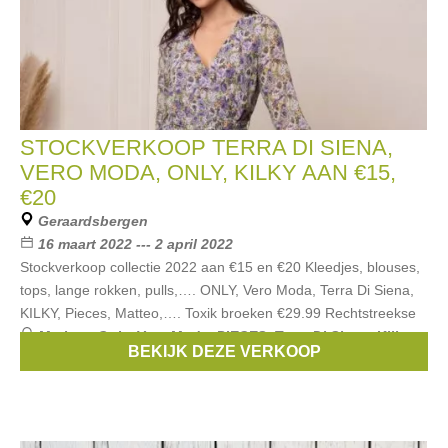
STOCKVERKOOP TERRA DI SIENA,
VERO MODA, ONLY, KILKY AAN €15,
€20
Geraardsbergen
16 maart 2022 --- 2 april 2022
Stockverkoop collectie 2022 aan €15 en €20 Kleedjes, blouses,
tops, lange rokken, pulls,…. ONLY, Vero Moda, Terra Di Siena,
KILKY, Pieces, Matteo,…. Toxik broeken €29.99 Rechtstreekse
Merken:
Only
,
Vero Moda
,
PIECES
,
Terra Di Siena
,
Kilky
,
BEKIJK DEZE VERKOOP
...