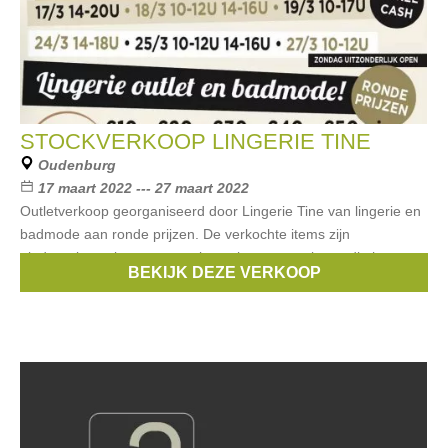
STOCKVERKOOP LINGERIE TINE
Oudenburg
17 maart 2022 --- 27 maart 2022
Outletverkoop georganiseerd door Lingerie Tine van lingerie en
badmode aan ronde prijzen. De verkochte items zijn
eindereeksen, items van vorige seizoenen en items die het
BEKIJK DEZE VERKOOP
gamma verlaten * Noot op 18/3