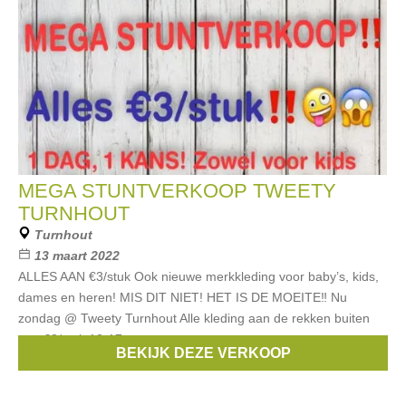
MEGA STUNTVERKOOP TWEETY
TURNHOUT
Turnhout
13 maart 2022
ALLES AAN €3/stuk Ook nieuwe merkkleding voor baby’s, kids,
dames en heren! MIS DIT NIET! HET IS DE MOEITE‼️ Nu
zondag @ Tweety Turnhout Alle kleding aan de rekken buiten
aan €3/stuk 12-17u
BEKIJK DEZE VERKOOP
Merken:
Only
,
Someone
,
Name it
,
Bla Bla Bla
,
Vila Joy
, ...