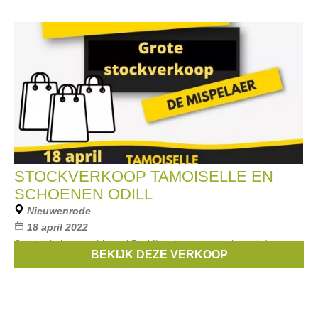
STOCKVERKOOP TAMOISELLE EN
SCHOENEN ODILL
Nieuwenrode
18 april 2022
Stocksale in parochiezaal De Mispelaer georganiseerd door
BEKIJK DEZE VERKOOP
damesboetiek Tamoiselle en Schoenen Odill.