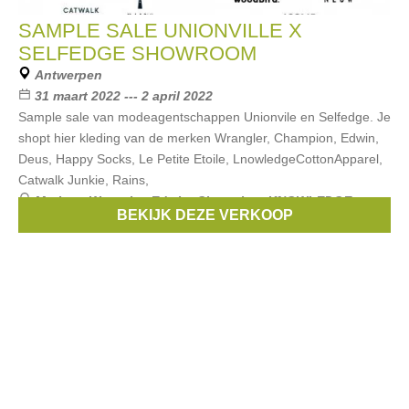
SAMPLE SALE UNIONVILLE X
SELFEDGE SHOWROOM
Antwerpen
31 maart 2022 --- 2 april 2022
Sample sale van modeagentschappen Unionvile en Selfedge. Je
shopt hier kleding van de merken Wrangler, Champion, Edwin,
Deus, Happy Socks, Le Petite Etoile, LnowledgeCottonApparel,
Catwalk Junkie, Rains,
Merken:
Wrangler
,
Edwin
,
Champion
,
KNOWLEDGE
BEKIJK DEZE VERKOOP
COTTON APPAREL
,
Won Hundred
, ...