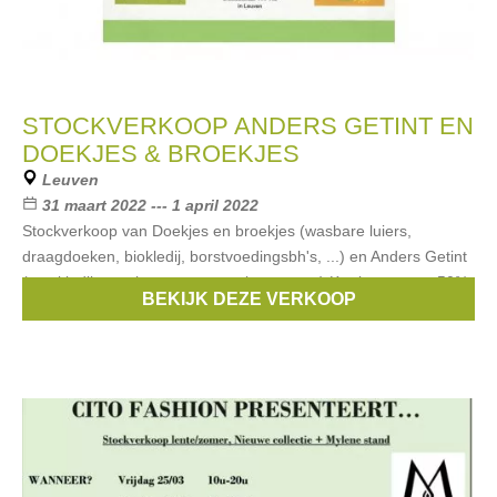
STOCKVERKOOP ANDERS GETINT EN
DOEKJES & BROEKJES
Leuven
31 maart 2022 --- 1 april 2022
Stockverkoop van Doekjes en broekjes (wasbare luiers,
draagdoeken, biokledij, borstvoedingsbh's, ...) en Anders Getint
(eco kledij en schoenen voor volwassenen) Kortingen van -50%
BEKIJK DEZE VERKOOP
tot -70% op vorige