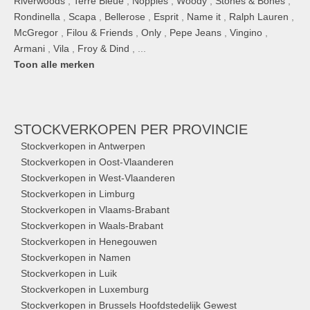
Riverwoods
,
Terre Bleue
,
Noppies
,
Woody
,
Stones & Bones
,
Rondinella
,
Scapa
,
Bellerose
,
Esprit
,
Name it
,
Ralph Lauren
,
McGregor
,
Filou & Friends
,
Only
,
Pepe Jeans
,
Vingino
,
Armani
,
Vila
,
Froy & Dind
, ...
Toon alle merken
STOCKVERKOPEN
PER PROVINCIE
Stockverkopen in Antwerpen
Stockverkopen in Oost-Vlaanderen
Stockverkopen in West-Vlaanderen
Stockverkopen in Limburg
Stockverkopen in Vlaams-Brabant
Stockverkopen in Waals-Brabant
Stockverkopen in Henegouwen
Stockverkopen in Namen
Stockverkopen in Luik
Stockverkopen in Luxemburg
Stockverkopen in Brussels Hoofdstedelijk Gewest