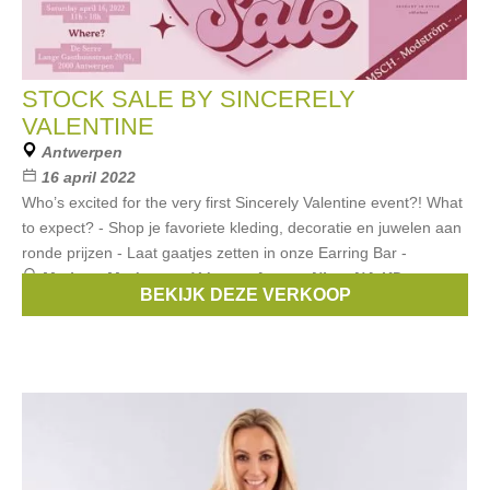
STOCK SALE BY SINCERELY
VALENTINE
Antwerpen
16 april 2022
Who’s excited for the very first Sincerely Valentine event?! What
to expect? - Shop je favoriete kleding, decoratie en juwelen aan
ronde prijzen - Laat gaatjes zetten in onze Earring Bar -
Merken:
Modstrom
,
Ydence
,
Anna + Nina
,
NA-KD
,
BEKIJK DEZE VERKOOP
Sincerely Valentine
, ...