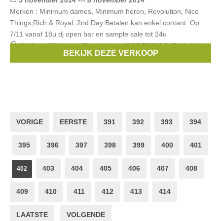
5 november 2014 --- 8 november 2014
Merken : Minimum dames, Minimum heren, Revolution, Nice
Things,Rich & Royal, 2nd Day Betalen kan enkel contant. Op
7/11 vanaf 18u dj open bar en sample sale tot 24u
Merken:
Minimum
,
Revolution
,
NICE THINGS
,
Rich &
BEKIJK DEZE VERKOOP
Royal
,
2nd Day
VORIGE
EERSTE
391
392
393
394
395
396
397
398
399
400
401
403
404
405
406
407
408
402
409
410
411
412
413
414
LAATSTE
VOLGENDE