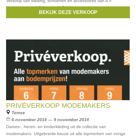
Verkoop van kleding, schoenen en accessoires van A.F.
Vandevorst en A.Friend by A.F. Vandevorst
BEKIJK DEZE VERKOOP
Merken:
A.F. Vandevorst
,
A Friend by A.F. Vandevorst
PRIVÉVERKOOP MODEMAKERS
Temse
6 november 2014 --- 9 november 2014
Dames-, heren- en kinderkleding uit de collectie van
modemakers. Uitgebreide keuze uit alle topmerken van vorige