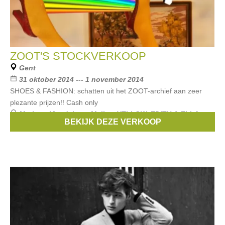
ZOOT'S STOCKVERKOOP
Gent
31 oktober 2014 --- 1 november 2014
SHOES & FASHION: schatten uit het ZOOT-archief aan zeer
plezante prijzen!! Cash only
Merken:
Magdalena
,
Mellow YELLOW
,
EDITH & ELLA
,
BEKIJK DEZE VERKOOP
Nümph
,
Shanibar
, ...