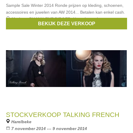
Sample Sale Winter 2014 Ronde prijzen op kleding, schoenen,
accessoires en juwelen van AW 2014... Betalen kan enkel cash.
Merken:
BY MALENE BIRGER
,
Hoss Intropia
,
BEKIJK DEZE VERKOOP
Custommade
STOCKVERKOOP TALKING FRENCH
Harelbeke
7 november 2014 --- 9 november 2014