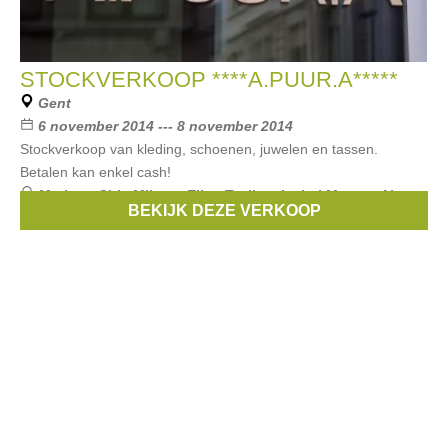
STOCKVERKOOP ****A.PUUR.A*****
Gent
6 november 2014 --- 8 november 2014
Stockverkoop van kleding, schoenen, juwelen en tassen.
Betalen kan enkel cash!
Merken:
Chie Mihara
,
Ellen Truijen
,
Isabel Marant
,
Aiayu
,
BEKIJK DEZE VERKOOP
Moma
, ...