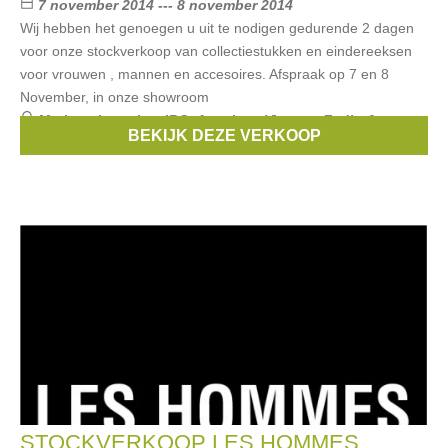
7 november 2014 --- 8 november 2014
Wij hebben het genoegen u uit te nodigen gedurende 2 dagen
voor onze stockverkoop van collectiestukken en eindereeksen
voor vrouwen , mannen en accesoires. Afspraak op 7 en 8
November, in onze showroom
Merken:
berenice
,
IRO
,
American Vintage
,
Zadig &
BEKIJK DEZE VERKOOP
Voltaire
,
LES PETITES
, ...
STOCKVERKOOP LES HOMMES