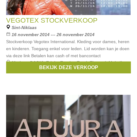
VEGOTEX STOCKVERKOOP
Sint-Niklaas
16 november 2014 --- 26 november 2014
Stockverkoop Vegotex International. Kleding voor dames, heren
en kinderen. Toegang enkel voor leden. Lid worden kan je doen
via deze link Betalen kan cash of met bancontact
Merken:
RG512
,
Tricky Tracks
,
Emoi
,
Ebound
,
Mais il est
BEKIJK DEZE VERKOOP
où le soleil?
, ...