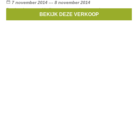
7 november 2014 --- 8 november 2014
Stockverkoop van kleding en accessoires voor dames.
BEKIJK DEZE VERKOOP
Merken:
HUI-HUI