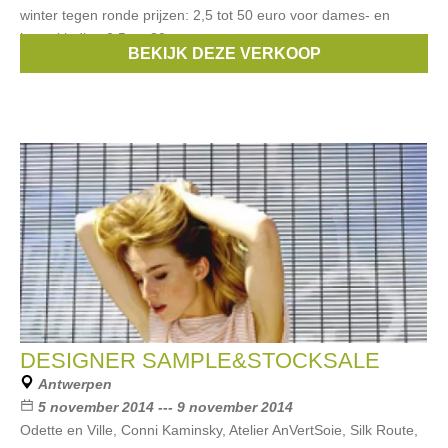
winter tegen ronde prijzen: 2,5 tot 50 euro voor dames- en
herenkleding 2,5 tot 30 euro
BEKIJK DEZE VERKOOP
Merken:
Guess
,
Mexx
,
Esprit
,
CKS
,
Only
, ...
DESIGNER SAMPLE&STOCKSALE
Antwerpen
5 november 2014 --- 9 november 2014
Odette en Ville, Conni Kaminsky, Atelier AnVertSoie, Silk Route,