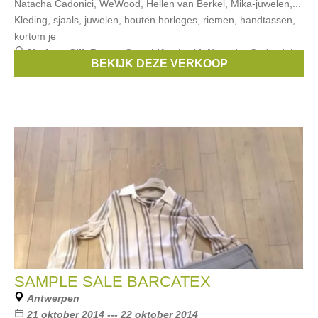
Natacha Cadonici, WeWood, Hellen van Berkel, Mika-juwelen,...
Kleding, sjaals, juwelen, houten horloges, riemen, handtassen,
kortom je
Merken:
Silk Route
,
Conni Kaminski
,
Natacha Cadonici
,
BEKIJK DEZE VERKOOP
Odette en Ville
,
Hellen van Berkel
, ...
SAMPLE SALE BARCATEX
Antwerpen
21 oktober 2014 --- 22 oktober 2014