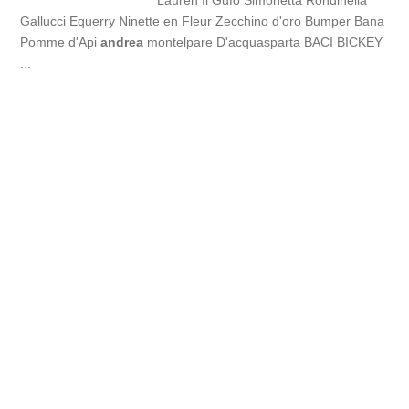
Lauren Il Gufo Simonetta Rondinella
Gallucci Equerry Ninette en Fleur Zecchino d'oro Bumper Bana
Pomme d'Api
andrea
montelpare D'acquasparta BACI BICKEY
...