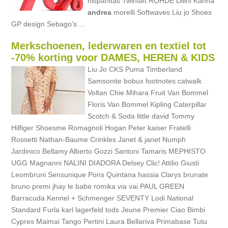
hispanitas Twinset ROHDE Dilini Kanna
andrea
morelli Softwaves Liu jo Shoes
GP design Sebago's ...
Merkschoenen, lederwaren en textiel tot
-70% korting voor DAMES, HEREN & KIDS
Liu Jo CKS Puma Timberland
Samsonite bobux footnotes catwalk
Voltan Chie Mihara Fruit Van Bommel
Floris Van Bommel Kipling Caterpillar
Scotch & Soda little david Tommy
Hilfiger Shoesme Romagnoli Hogan Peter kaiser Fratelli
Rossetti Nathan-Baume Crinkles Janet & janet Numph
Jardinico Bellamy Alberto Gozzi Santoni Tamaris MEPHISTO
UGG Magnanni NALINI DIADORA Delsey Clic! Attilio Giusti
Leombruni Sensunique Pons Quintana hassia Clarys brunate
bruno premi jhay le babe romika via vai PAUL GREEN
Barracuda Kennel + Schmenger SEVENTY Lodi National
Standard Furla karl lagerfeld tods Jeune Premier Ciao Bimbi
Cypres Maimai Tango Pertini Laura Bellariva Primabase Tutu