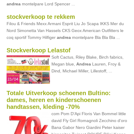
andrea
montelpare Lord Spencer ...
stockverkoop te rekkem
Filou & Friends Mexx Armani Esprit Liu Jo Scapa IKKS Mer du
Nord Simonetta Van Hassels CKS Geox American Outfitters le
coq sportif Tommy Hilfiger
andrea
montelpare Bla Bla Bla ...
Stockverkoop Lelastof
Soft Cactus, Riley Blake, Birch fabrics,
Megan blue,
Andrea
Lauren, Froy &
Dind, Michael Miller, Lillestoff, ...
Totale Uitverkoop schoenen Bultino:
dames, heren en kinderschoenen
handtassen, kleding -70%
com Pom D'Api Floris Van Bommel little
david Fly Girl Romagnoli Zecchino d'oro
Bana Gabor Nero Giardini Peter kaiser