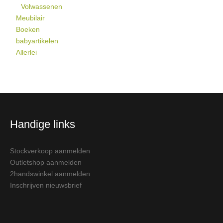
Volwassenen
Meubilair
Boeken
babyartikelen
Allerlei
Handige links
Stockverkoop aanmelden
Outletshop aanmelden
2handswinkel aanmelden
Inschrijven nieuwsbrief