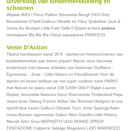
uitverkoop van kindermerkkleding en
schoenen
Wiplala IKKS I Pinco Pallino Simonetta Bengh CKS Only
Moodstreet O'Neill Gallucci Ninette en Fleur Quiksilver Jack &
Jones Iko Bumper Little Feet Taille 0 Eliane et lena
andrea
montelpare Bla Bla Bla Clarys aquasparta PRINCESS ...
Vente D'Action
Tibana handtassen vanaf 20 € - dames-en herenschoenen van
kwaliteitsmerken aan kleine prijzen! Alsook onze favoriete
kinderhoek met nieuwe artikelen van American Outfitters -
Egomaniac - Josie - Little History en Filou&friends Voor de
dames en heren hebben we het super outdoor merk PARKS
met fleeces en jeans vanaf 10€ CASH ONLY! Ralph Lauren
Replay Simonetta Naturino Geox Riverwoods Timberland Pepe
Jeans boss Talking French Voltan Van Bommel Hedgren le coq
sportif blue haven Gallucci Daniele Tucci Josie Superga Aster
Unisa Bumper egomaniac Gabor Nero Giardini Little History
Merrell John Grey MEPHISTO UGG ROHDE SPROX
TENTAZIONE Calpierre Sebago Magnanni LIDO MARINOZZI