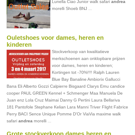
Lunella Ciao Junior walk safari
andrea
morelli Shoeb BNJ ...
Ouletshoes voor dames, heren en
kinderen
Stockverkoop van kwalitatieve
merkschoenen aan onklopbare prijzen
voor dames, heren en kinderen;
Kortingen tot -70%!!!! Ralph Lauren
Blue Bay Banaline Ambiorix Gallucci
Bana Eli Alberto Gozzi Calpierre Bisgaard Clarys Emu candice
cooper PAUL GREEN Kennel + Schmenger Maa Manuela De
Juan enz Lola Cruz Maimai Danny G Pertini Laura Bellariva
181 Pantofole Stephane Kelian Lara Manni Triver Flight Fabrice
Perry BACI Sence Unique Pomme D'Or ViaVia maxime walk
safari
andrea
morelli ...
Grote stockverkoop dames heren en