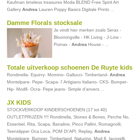
Kaufman timeless treasures Moda BLEND Free Spirit Art
Gallery
Andrea
Lauren Poppy Basics Digitale Prints ...
Damme Florals stocksale
Je vindt hier merken zoals Serax -
Bloomingville - HK Living - J-Line -
Pomax -
Andrea
House - ...
Totale uitverkoop schoenen De Ruyte kids
Rondinella- Equirry- Momino- Gallucci- Timberland-
Andrea
Montelpare- Pepe- Scapa- l' Artigiano Italiano- CKS- Bumper-
Hip- Mod8- Ocra- Pepe jeans- Simple d'anvers ...
JX KIDS
STOCKVERKOOP KINDERSCHOENEN (17 tot 40)
OUTLETPRIJZEN !!!! Rondinella, Stones & Bones, Perche No,
Essentiel, Rita, Scapa, Banaline, Pinco Pallini, Romagnolli,
Teenslipper Oca Loca, POM D\'API, Replay,
Andrea
Montelpare, Bumper, Timberland, Naturino, Mod 8, Iacovelli,