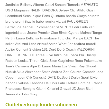
Jardinico Bellamy Alberto Gozzi Santoni Tamaris MEPHISTO
UGG Magnanni NALINI DIADORA Delsey Clic! Attilio Giusti
Leombruni Sensunique Pons Quintana hassia Clarys brunate
bruno premi jhay le babe romika via vai PAUL GREEN
Barracuda Kennel + Schmenger SEVENTY Lodi Furla karl
lagerfeld tods Jeune Premier Ciao Bimbi Cypres Maimai Tango
Pertini Laura Bellariva Primabase Tutu chic Maripé BACI The
seller Vital And Less Arthur&Aston What For
andrea
morelli
Atelier Content Stokton 181 Doré Doré Coach VALDORINI
DANIEL KENNETH Three6Five Kitzbuhel Tosca Blu Thierry
Rabotin Louisa Thiron Gioia Siton Guglielmo Rotta Pokemaoke
Tine's Carmens Alpe Di Lauro Maria Luz Vivian Ray Ghoud
Nubikk Akua Alexander Smith Andrea Zori Church Comoda Idea
Copenhagen Crb Curiosité DATE DLSport Derby Sport Elvio
Zanon Evaluna Fabbrica Dei Colli Fabi Farfalla Fortuna Franca
Francesco Benigno Gianni Chiarini Gravati JD Jean Biani
Jeannot's John Grey ...
Outletverkoop kinderschoenen