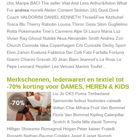
chic Maripé BACI The seller Vital And Less Arthur&Aston What
For
andrea
morelli Atelier Content Stokton 181 Doré Doré
Coach VALDORINI DANIEL KENNETH Three6Five Kitzbuhel
Tosca Blu Thierry Rabotin Louisa Thiron Gioia Siton Guglielmo
Rotta Pokemaoke Tine's Carmens Alpe Di Lauro Maria Luz
Vivian Ray Ghoud Nubikk Akua Alexander Smith Andrea Zori
Church Comoda Idea Copenhagen Crb Curiosité Derby Sport
Elvio Zanon Evaluna Fabbrica Dei Colli Fabi Farfalla Fortuna
Gianni Chiarini Gravati JD Jean Biani Jeannot's La Ross Le
Pepe Leonard Heyden Les:Venues Marion Toufet ...
Merkschoenen, lederwaren en textiel tot
-70% korting voor DAMES, HEREN & KIDS
Liu Jo CKS Puma Timberland
Samsonite bobux footnotes catwalk
Voltan Chie Mihara Fruit Van Bommel
Floris Van Bommel Kipling Caterpillar
Scotch & Soda little david Tommy
Hilfiger Shoesme Romagnoli Hogan Peter kaiser Fratelli
Rossetti Nathan-Baume Crinkles Janet & janet Numph