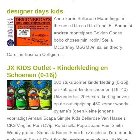
designer days kids
Anne kurris Bellerose Maan finger in
the nose Rita co Rita Fendi Eli Bonpoint
andrea
montelpare Golden Goose
bobo choses mini rodini Stella
Mccartney MSGM An italian theory
Caroline Bosman Colligien ...
JX KIDS Outlet - Kinderkleding en
Schoenen (0-16j)
000 stuks zomer kinderkleding (0-16j)
en 750 paar kinderschoenen (18- 40)
Uitzonderlijk -20% extra korting boven
op de outletprijs op 450 zomer woody
pyjama's (geen kleine jongens
voorradig) Armani Scapa Simple Kids Bellerose Van Hassels
CKS Vingino Pom D'Api Rondinella Pepe Jeans Paul Smith
Woody protest Stones & Bones Emoi hip Zecchino d'oro mundo
melocoton Froy & Dind Serafini
andrea
montelpare Lily Balou