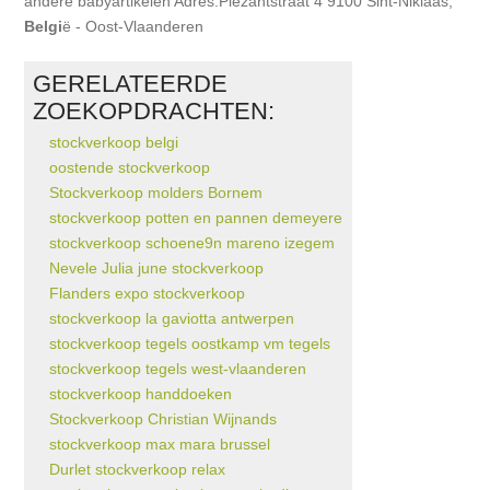
andere babyartikelen Adres:Plezantstraat 4 9100 Sint-Niklaas,
Belgi
ë - Oost-Vlaanderen
GERELATEERDE
ZOEKOPDRACHTEN:
stockverkoop belgi
oostende stockverkoop
Stockverkoop molders Bornem
stockverkoop potten en pannen demeyere
stockverkoop schoene9n mareno izegem
Nevele Julia june stockverkoop
Flanders expo stockverkoop
stockverkoop la gaviotta antwerpen
stockverkoop tegels oostkamp vm tegels
stockverkoop tegels west-vlaanderen
stockverkoop handdoeken
Stockverkoop Christian Wijnands
stockverkoop max mara brussel
Durlet stockverkoop relax