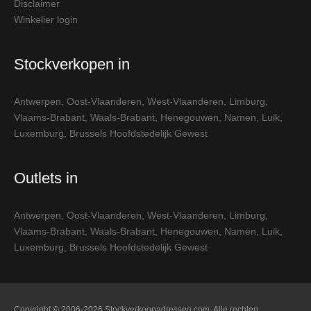
Disclaimer
Winkelier login
Stockverkopen in
Antwerpen
,
Oost-Vlaanderen
,
West-Vlaanderen
,
Limburg
,
Vlaams-Brabant
,
Waals-Brabant
,
Henegouwen
,
Namen
,
Luik
,
Luxemburg
,
Brussels Hoofdstedelijk Gewest
Outlets in
Antwerpen
,
Oost-Vlaanderen
,
West-Vlaanderen
,
Limburg
,
Vlaams-Brabant
,
Waals-Brabant
,
Henegouwen
,
Namen
,
Luik
,
Luxemburg
,
Brussels Hoofdstedelijk Gewest
Copyright © 2006-2026 Stockverkoopadressen.com. Alle rechten