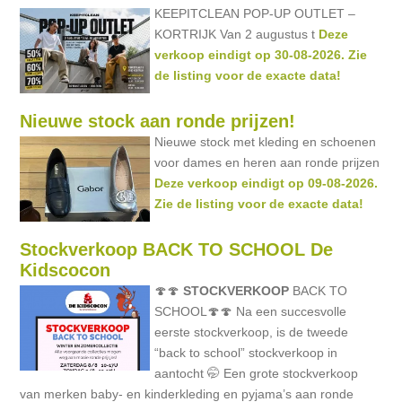
KEEPITCLEAN POP-UP OUTLET –
KORTRIJK Van 2 augustus t
Deze
verkoop eindigt op 30-08-2026. Zie
de listing voor de exacte data!
Nieuwe stock aan ronde prijzen!
Nieuwe stock met kleding en schoenen
voor dames en heren aan ronde prijzen
Deze verkoop eindigt op 09-08-2026.
Zie de listing voor de exacte data!
Stockverkoop BACK TO SCHOOL De
Kidscocon
🍄🍄
STOCKVERKOOP
BACK TO
SCHOOL🍄🍄 Na een succesvolle
eerste stockverkoop, is de tweede
“back to school” stockverkoop in
aantocht 🤭 Een grote stockverkoop
van merken baby- en kinderkleding en pyjama’s aan ronde