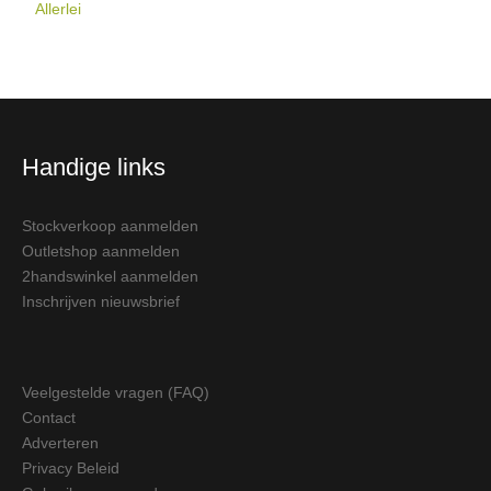
Allerlei
Handige links
Stockverkoop aanmelden
Outletshop aanmelden
2handswinkel aanmelden
Inschrijven nieuwsbrief
Veelgestelde vragen (FAQ)
Contact
Adverteren
Privacy Beleid