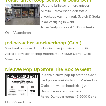
Totale uitverkoop Scotch & Soda Gent
Wegens faillissement organiseert
Auctim – Moyersoen een totale
uitverkoop van het merk Scotch & Soda
in de vestiging in Gent
Adres:Walpoortstraat 1 9000
Gent
-
Oost-Vlaanderen
jodevisscher stockverkoop (Gent)
Stockverkoop van dameskleding van jodevisscher in Gent
Adres:jodevisscher shop Hoornstraat 6 9000
Gent
- Oost-
Vlaanderen
Nieuwe Pop-Up Store The Box te Gent
In deze nieuwe pop-up store te Gent
vind je drie winkels terug: Marleedoran:
Outlet en tweedehandskledij van
Belgische modeontwerpers
Adres:Dampoortstraat 47 9000
Gent
-
Oost-Vlaanderen