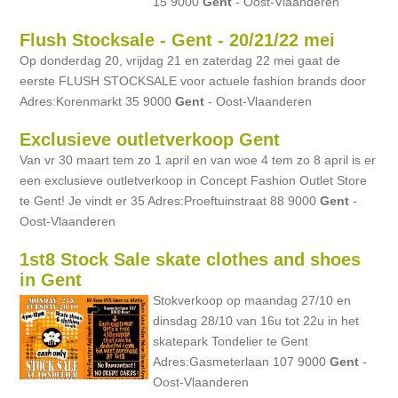
15 9000
Gent
- Oost-Vlaanderen
Flush Stocksale - Gent - 20/21/22 mei
Op donderdag 20, vrijdag 21 en zaterdag 22 mei gaat de
eerste FLUSH STOCKSALE voor actuele fashion brands door
Adres:Korenmarkt 35 9000
Gent
- Oost-Vlaanderen
Exclusieve outletverkoop Gent
Van vr 30 maart tem zo 1 april en van woe 4 tem zo 8 april is er
een exclusieve outletverkoop in Concept Fashion Outlet Store
te Gent! Je vindt er 35 Adres:Proeftuinstraat 88 9000
Gent
-
Oost-Vlaanderen
1st8 Stock Sale skate clothes and shoes
in Gent
Stokverkoop op maandag 27/10 en
dinsdag 28/10 van 16u tot 22u in het
skatepark Tondelier te Gent
Adres:Gasmeterlaan 107 9000
Gent
-
Oost-Vlaanderen