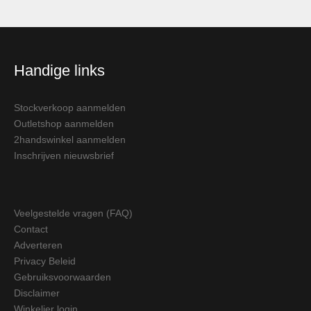
Handige links
Stockverkoop aanmelden
Outletshop aanmelden
2handswinkel aanmelden
Inschrijven nieuwsbrief
Veelgestelde vragen (FAQ)
Contact
Adverteren
Privacy Beleid
Gebruiksvoorwaarden
Disclaimer
Winkelier login