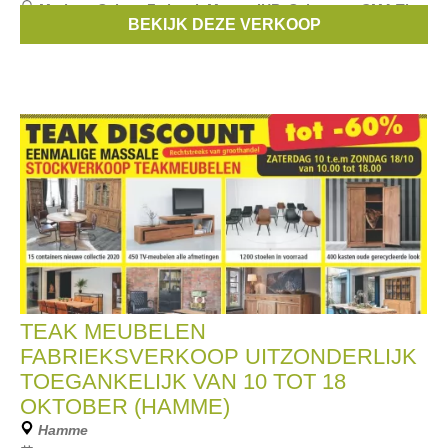
Merken:
Schott Zwiesel
,
Mepra
,
IHR
,
Seltmann
,
CMA Tint
,
BEKIJK DEZE VERKOOP
...
TEAK MEUBELEN
FABRIEKSVERKOOP UITZONDERLIJK
TOEGANKELIJK VAN 10 TOT 18
OKTOBER (HAMME)
Hamme