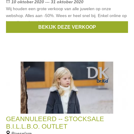
10 oktober 2020 --- 31 oktober 2020
Wij houden een grote verkoop van alle juwelen op onze
webshop. Alles aan -50%. Wees er heel snel bij. Enkel online op
https://www.laperledantoinette.eu
BEKIJK DEZE VERKOOP
Merken:
Liu Jo
,
sweet7
,
Miss Terre
,
Fiell
GEANNULEERD -- STOCKSALE
B.I.L.L.B.O. OUTLET
Roeselare