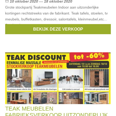
10 oktober 2020 --- 18 oktober 2020
Grote stockpartij Teakmeubelen Indoor aan uitzonderlijke
kortingen rechtstreeks van de fabrikant. Teak tafels, stoelen, tv
meubels, buffetkasten, dressoir, salontafels, kleinmeubel,etc...
Stockverkoop
BEKIJK DEZE VERKOOP
Merken:
traditions
,
Ambiente
,
L-Cahteau Le duc
TEAK MEUBELEN
FABRIEKSVERKOOP UITZONDERLIJK