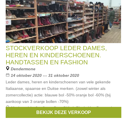
STOCKVERKOOP LEDER DAMES,
HEREN EN KINDERSCHOENEN.
HANDTASSEN EN FASHION
Dendermone
14 oktober 2020 --- 31 oktober 2020
Leder dames, heren en kinderschoenen van vele gekende
Italiaanse, spaanse en Duitse merken. (zowel winter als
zomercollectie) actie: blauwe bol -50% oranje bol -60% (bij
aankoop van 3 oranje bollen -70%)
Merken:
Liu Jo
,
Gant
,
Pom D'Api
,
Floris Van Bommel
,
BEKIJK DEZE VERKOOP
little david
, ...