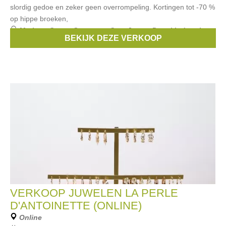
slordig gedoe en zeker geen overrompeling. Kortingen tot -70 %
op hippe broeken,
Merken:
Gymp
,
Someone
,
Cars Jeans
,
Petrol Industries
,
BEKIJK DEZE VERKOOP
Mayoral
, ...
VERKOOP JUWELEN LA PERLE
D'ANTOINETTE (ONLINE)
Online