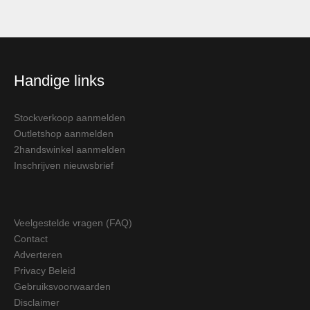
Handige links
Stockverkoop aanmelden
Outletshop aanmelden
2handswinkel aanmelden
Inschrijven nieuwsbrief
Veelgestelde vragen (FAQ)
Contact
Adverteren
Privacy Beleid
Gebruiksvoorwaarden
Disclaimer