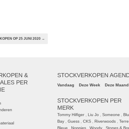
 mankind
OPEN OP 25 JUNI 2020 →
RKOPEN &
STOCKVERKOPEN AGEN
ALES PER
Vandaag
Deze Week
Deze Maand
IE
STOCKVERKOPEN PER
n
MERK
inderen
Tommy Hilfiger
,
Liu Jo
,
Someone
,
Bl
Bay
,
Guess
,
CKS
,
Riverwoods
,
Terre
ateriaal
Bleue
,
Noppies
,
Woody
,
Stones & Bo