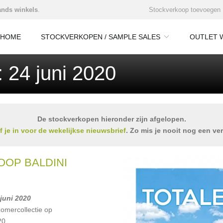
nds winkels
.
Stockverkoop toevoegen
HOME
STOCKVERKOPEN / SAMPLE SALES
OUTLET 
 24 juni 2020
De stockverkopen hieronder zijn afgelopen.
jf je in voor de wekelijkse nieuwsbrief
. Zo mis je nooit nog een ve
OP BALDINI
 juni 2020
zomercollectie op
20