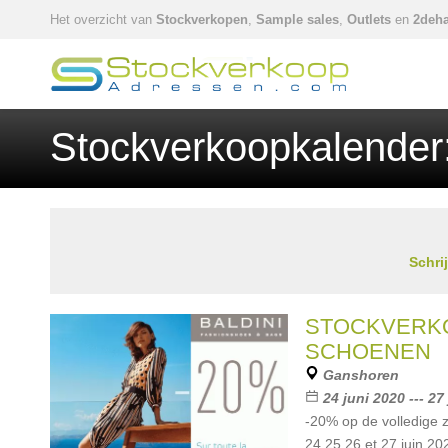
Het overzicht van
Stockverkopen
,
Sample sales
,
Outlets
en
2deha
Stockverkoopkalender:
Schri
STOCKVERKO
SCHOENEN
Ganshoren
24 juni 2020 --- 27
-20% op de volledige 
24,25,26 et 27 juin 20