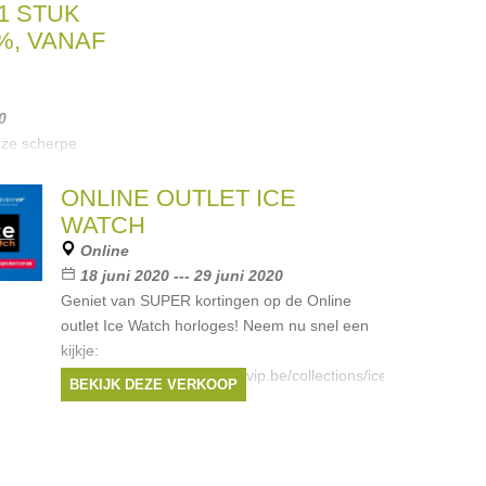
1 STUK
0%, VANAF
0
nze scherpe
nderkledij: 1
3 stuks -25%
ONLINE OUTLET ICE
WATCH
oods
,
Garcia
,
Online
18 juni 2020 --- 29 juni 2020
Geniet van SUPER kortingen op de Online
outlet Ice Watch horloges! Neem nu snel een
kijkje:
https://shop.shoppingeventvip.be/collections/ice-
BEKIJK DEZE VERKOOP
watch
Merken:
ice watch