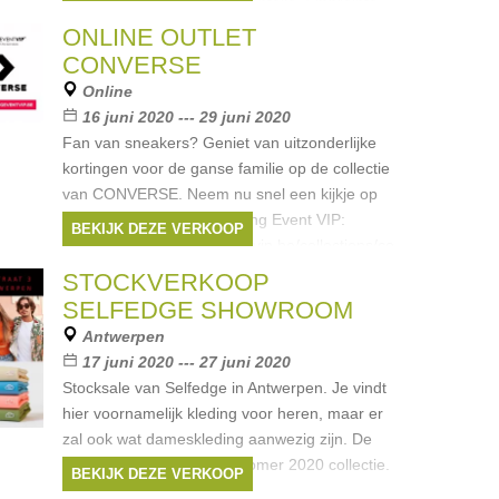
Marie Jo, PrimaDonna, Chantelle, Empreinte,
Passionata, Woody, Schiesser,
ONLINE OUTLET
Merken:
Woody
,
Ten Cate
,
Marie Jo
,
CONVERSE
Hom
,
Chantelle
, ...
Online
16 juni 2020 --- 29 juni 2020
Fan van sneakers? Geniet van uitzonderlijke
kortingen voor de ganse familie op de collectie
van CONVERSE. Neem nu snel een kijkje op
de online shop van Shopping Event VIP:
BEKIJK DEZE VERKOOP
https://shop.shoppingeventvip.be/collections/converse
Merken:
Converse
STOCKVERKOOP
SELFEDGE SHOWROOM
Antwerpen
17 juni 2020 --- 27 juni 2020
Stocksale van Selfedge in Antwerpen. Je vindt
hier voornamelijk kleding voor heren, maar er
zal ook wat dameskleding aanwezig zijn. De
items komen uit de lente/zomer 2020 collectie.
BEKIJK DEZE VERKOOP
Je vindt hier volgende