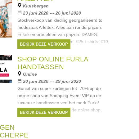
Kluisbergen
23 juni 2020 --- 26 juni 2020
Stockverkoop van kleding georganiseerd to
modezaak Arlettex. Alles aan ronde prijzen.
Enkele voorbeelden van prijzen: DAMES:
kleedjes : €25 - €50 broeken: €25 t-shirts: €10,
BEKIJK DEZE VERKOOP
SHOP ONLINE FURLA
HANDTASSEN
Online
20 juni 2020 --- 29 juni 2020
Geniet van super kortingen tot -70% op de
online shop van Shopping Event VIP op de
luxueuze handtassen ven het merk Furla!
Neem nu snel een kijkje op de online shop,
BEKIJK DEZE VERKOOP
beperkt stock:
https://shop.shoppingeventvip.be/collections/furla
NGEN
De
SCHERPE
Merken:
Furla