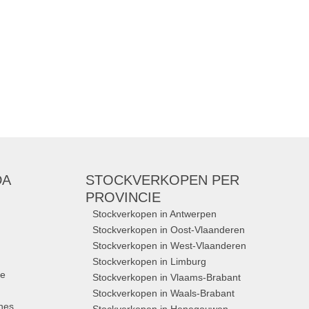
Merken:
Suit
,
Neuw denim
,
The
Goodpeople
,
Dick Moby
,
Butchers of Blue
,
...
DA
STOCKVERKOPEN
PER
PROVINCIE
Stockverkopen in Antwerpen
Stockverkopen in Oost-Vlaanderen
Stockverkopen in West-Vlaanderen
Stockverkopen in Limburg
ue
Stockverkopen in Vlaams-Brabant
Stockverkopen in Waals-Brabant
nes