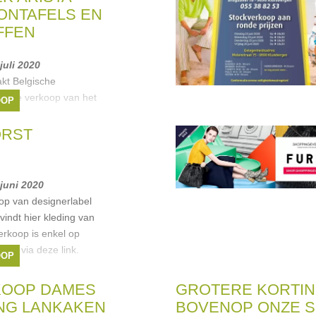
LONTAFELS EN
FFEN
 juli 2020
akt Belgische
ens de verkoop van het
OOP
e volledige stock
s, salontafels, side
ORST
 loten stof vanaf
 juni 2020
op van designerlabel
ndt hier kleding van
erkoop is enkel op
aak via deze link.
OOP
rt is
evorst
KOOP DAMES
GROTERE KORTI
NG LANKAKEN
BOVENOP ONZE 