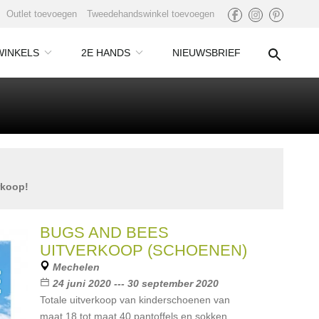
Outlet toevoegen
Tweedehandswinkel toevoegen
WINKELS
2E HANDS
NIEUWSBRIEF
rkoop!
BUGS AND BEES
UITVERKOOP (SCHOENEN)
Mechelen
24 juni 2020 --- 30 september 2020
Totale uitverkoop van kinderschoenen van
maat 18 tot maat 40 pantoffels en sokken