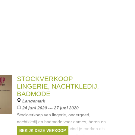
STOCKVERKOOP
LINGERIE, NACHTKLEDIJ,
BADMODE
Langemark
24 juni 2020 --- 27 juni 2020
Stockverkoop van lingerie, ondergoed,
nachtkledij en badmode voor dames, heren en
kinderen. Op deze verkoop vind je merken als
BEKIJK DEZE VERKOOP