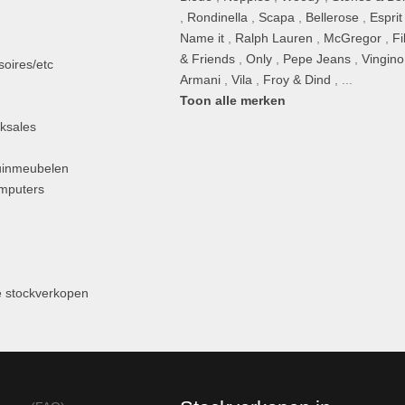
,
Rondinella
,
Scapa
,
Bellerose
,
Esprit
n
Name it
,
Ralph Lauren
,
McGregor
,
Fi
& Friends
,
Only
,
Pepe Jeans
,
Vingino
oires/etc
Armani
,
Vila
,
Froy & Dind
, ...
Toon alle merken
ksales
uinmeubelen
omputers
 stockverkopen