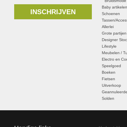
Bruidsmode
Baby artikele
INSCHRIJVEN
Schoenen
Tassen/Access
Allerlei
Grote partijen
Designer Stoc
Lifestyle
Meubelen / T
Electro en C
Speelgoed
Boeken
Fietsen
Uitverkoop
Geannuleerde
Solden