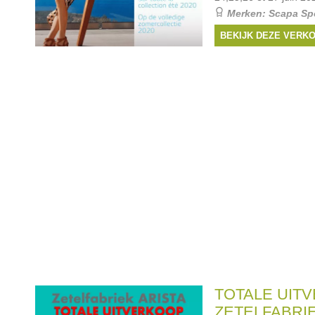
Merken:
Scapa Sp
Scapa
,
Essentiel
, ...
BEKIJK DEZE VERK
TOTALE UIT
ZETELFABRIE