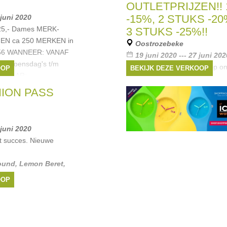
OUTLETPRIJZEN!! 
-15%, 2 STUKS -2
 juni 2020
€25,- Dames MERK-
3 STUKS -25%!!
EN ca 250 MERKEN in
Oostrozebeke
 56 WANNEER: VANAF
19 juni 2020 --- 27 juni 202
ke Woensdag's t/m
Grotere kortingen!! Bovenop o
OOP
BEKIJK DEZE VERKOOP
00 WAAR:
outletprijzen Op alle baby- en ki
HION PASS
stuk -15% 2 stuks -20% vanaf 
Communie -25%
Merken:
Blue Bay
,
Riverw
Tommy Hilfiger
,
Name it
, ...
 juni 2020
t succes. Nieuwe
ound
,
Lemon Beret
,
OOP