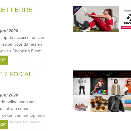
older
,
NOUS
,
Rabens
LET FERRE
 juni 2020
en op de accessoires van
lezioni voor dames en
op van Shopping Event
OOP
ventvip.be/collections/ferre
 7 FOR ALL
lezioni
 juni 2020
 de online shop van
eniet van super
broeken van het topmerk
oor dames en heren:
OOP
ventvip.be/collections/7-