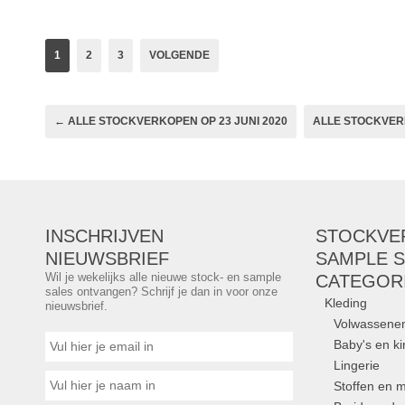
for-all-mankind De
Merken:
7 for all
1
2
3
VOLGENDE
← ALLE STOCKVERKOPEN OP 23 JUNI 2020
ALLE STOCKVERK
INSCHRIJVEN
STOCKVE
NIEUWSBRIEF
SAMPLE S
Wil je wekelijks alle nieuwe stock- en sample
CATEGOR
sales ontvangen? Schrijf je dan in voor onze
Kleding
nieuwsbrief.
Volwassene
Baby's en k
Lingerie
Stoffen en m