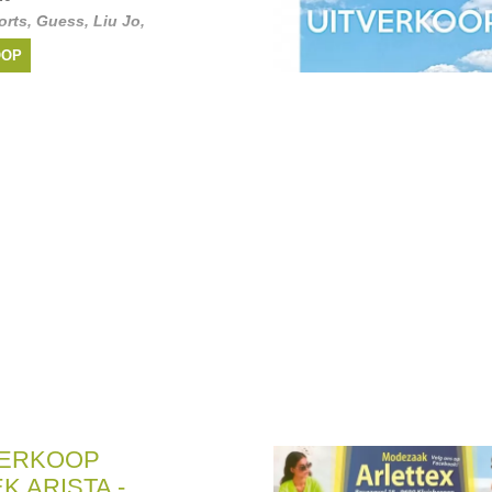
orts
,
Guess
,
Liu Jo
,
OOP
VERKOOP
K ARISTA -