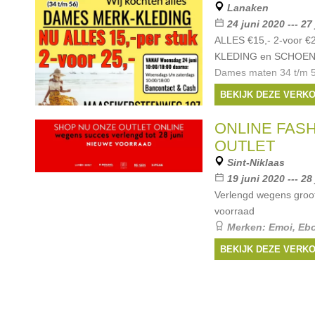
Lanaken
24 juni 2020 --- 27
ALLES €15,- 2-voor 
KLEDING en SCHOEN
Dames maten 34 t/m
Woensdag 24 JUNI el
BEKIJK DEZE VERK
Zaterdag's 10:00/18:
Maaseikersteenweg
ONLINE FAS
OUTLET
Sint-Niklaas
19 juni 2020 --- 28
Verlengd wegens groo
voorraad
Merken:
Emoi
,
Eb
ReGen
BEKIJK DEZE VERK