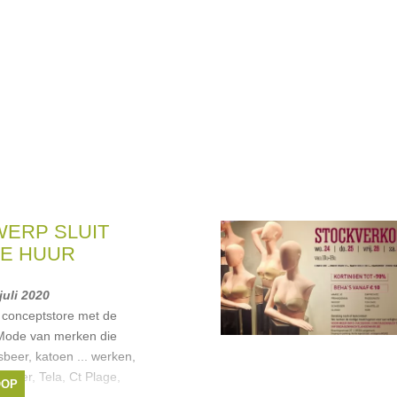
ERP SLUIT
DE HUUR
juli 2020
 conceptstore met de
 Mode van merken die
sbeer, katoen ... werken,
oner, Tela, Ct Plage,
OOP