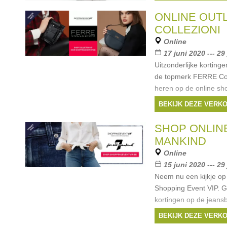
Enfôld en eigen merk
Merken:
Dragon
,
P
ONLINE OUT
Saloner
,
Tela
, ...
COLLEZIONI
Online
17 juni 2020 --- 29
Uitzonderlijke korting
de topmerk FERRE Col
heren op de online sh
VIP:
BEKIJK DEZE VERK
https://shop.shoppinge
Geniet van
SHOP ONLINE
Merken:
Ferre Col
MANKIND
Online
15 juni 2020 --- 29
Neem nu een kijkje op
Shopping Event VIP. G
kortingen op de jeans
7 FOR ALL MANKIND v
BEKIJK DEZE VERK
https://shop.shoppinge