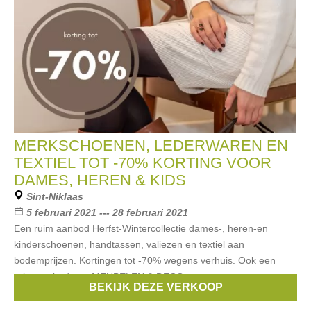
MERKSCHOENEN, LEDERWAREN EN
TEXTIEL TOT -70% KORTING VOOR
DAMES, HEREN & KIDS
Sint-Niklaas
5 februari 2021 --- 28 februari 2021
Een ruim aanbod Herfst-Wintercollectie dames-, heren-en
kinderschoenen, handtassen, valiezen en textiel aan
bodemprijzen. Kortingen tot -70% wegens verhuis. Ook een
ruim aanbod aan MEUBELEN & DECO
BEKIJK DEZE VERKOOP
Merken:
Liu Jo
,
CKS
,
Puma
,
Timberland
,
Samsonite
, ...