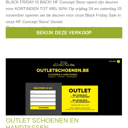
BLACK FRIDAY IS BACK! HF Concept Store opent zijn deuren
voor KORTINGEN TOT WEL 50%! Op vrijdag 24 en zaterdag 25
november openen we de deuren voor onze Black Friday Sale in
onze HF Concept Store! Geniet
Merken:
Guess
,
Diesel
,
Bikkembergs
,
La Martina
,
BEKIJK DEZE VERKOOP
Converse
, ...
OUTLET SCHOENEN EN
HANDTASSEN