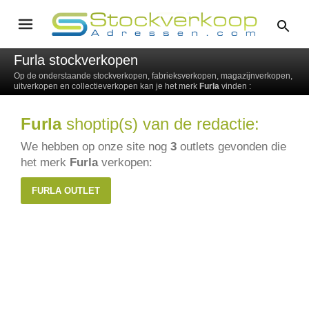
Furla stockverkopen
Op de onderstaande stockverkopen, fabrieksverkopen, magazijnverkopen,
uitverkopen en collectieverkopen kan je het merk
Furla
vinden :
Furla
shoptip(s) van de redactie:
We hebben op onze site nog
3
outlets gevonden die
het merk
Furla
verkopen:
FURLA OUTLET