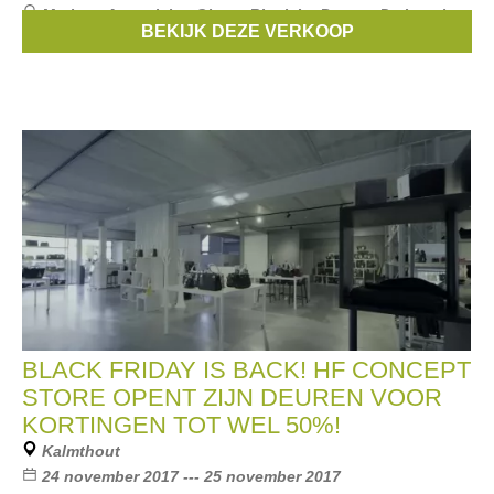
Merken:
Anneclaire
,
Gigue
,
Riani
,
La Pomme De Loveley
,
BEKIJK DEZE VERKOOP
Cambio
, ...
BLACK FRIDAY IS BACK! HF CONCEPT
STORE OPENT ZIJN DEUREN VOOR
KORTINGEN TOT WEL 50%!
Kalmthout
24 november 2017 --- 25 november 2017