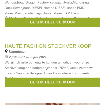
Wonder,head,Dragon Factory,ice watch,Furla,Mandarina
Duck,Sevenjeans,DIESEL clothes,DIESEL shoes,EMU
shoes,Marc Jacobs bags,Hunter shoes,FAM Paris
Merken:
World of Wonder
,
head
,
Dragon Factory
,
ice
BEKIJK DEZE VERKOOP
watch
,
Furla
, ...
HAUTE FASHION STOCKVERKOOP
Kalmthout
2 juli 2021 --- 3 juli 2021
We zijn blij jullie opnieuw te kunnen uitnodigen voor onze
Stockverkoop aan bodemprijzen tot -70% ! Alsook zetten we
graag i Sapori in de kijker Three Days where Food meets
Fashion: uw degustatie evenement
BEKIJK DEZE VERKOOP
Merken:
Diesel
,
Converse
,
Superdry
,
Cavalli
,
Vespa
, ...