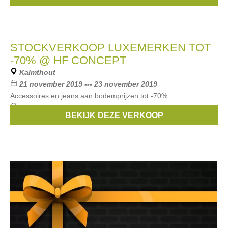
STOCKVERKOOP LUXEMERKEN TOT
-70% @ HF CONCEPT
Kalmthout
21 november 2019 --- 23 november 2019
Accessoires en jeans aan bodemprijzen tot -70%
Merken:
Guess
,
Diesel
,
Liu Jo
,
Bikkembergs
,
Converse
,
BEKIJK DEZE VERKOOP
...