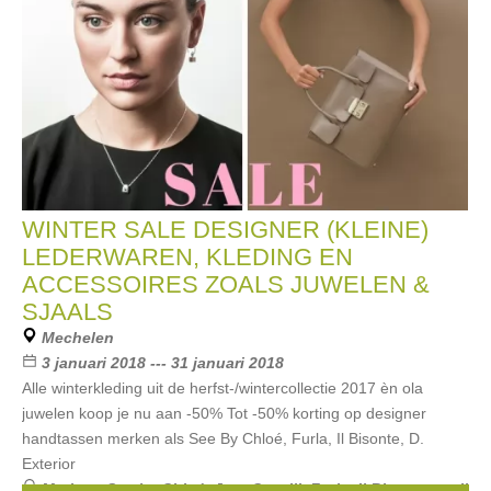
WINTER SALE DESIGNER (KLEINE)
LEDERWAREN, KLEDING EN
ACCESSOIRES ZOALS JUWELEN &
SJAALS
Mechelen
3 januari 2018 --- 31 januari 2018
Alle winterkleding uit de herfst-/wintercollectie 2017 èn ola
juwelen koop je nu aan -50% Tot -50% korting op designer
handtassen merken als See By Chloé, Furla, Il Bisonte, D.
Exterior
Merken:
See by Chloé
,
Just Cavalli
,
Furla
,
Il Bisonte
,
meli