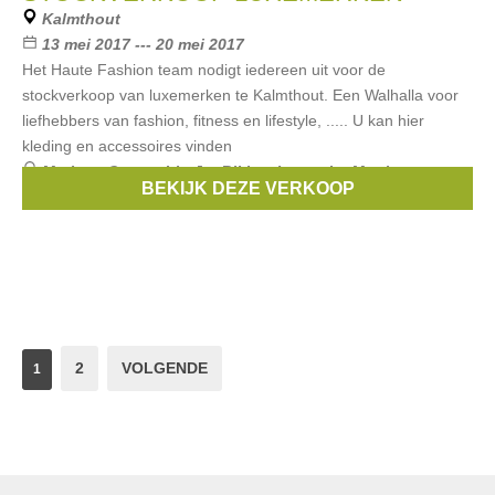
Kalmthout
13 mei 2017 --- 20 mei 2017
Het Haute Fashion team nodigt iedereen uit voor de
stockverkoop van luxemerken te Kalmthout. Een Walhalla voor
liefhebbers van fashion, fitness en lifestyle, ..... U kan hier
kleding en accessoires vinden
Merken:
Guess
,
Liu Jo
,
Bikkembergs
,
La Martina
,
BEKIJK DEZE VERKOOP
Versace
, ...
2
VOLGENDE
1