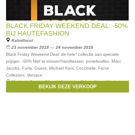
BLACK FRIDAY WEEKEND DEAL: -50%
BIJ HAUTEFASHION
Kalmthout
23 november 2018 --- 24 november 2018
Black Friday Weekend Deal: de hele* collectie aan speciale
prijsjes: -50% Niet te missen!​ handtassen; portefeuilles: Marc
Jacobs, Furla, Guess, Michael Kors, Coccinelle, Ferre
Collezioni, Versace
Merken:
Guess
,
Diesel
,
Superdry
,
7 for all mankind
,
BEKIJK DEZE VERKOOP
michael kors
, ...