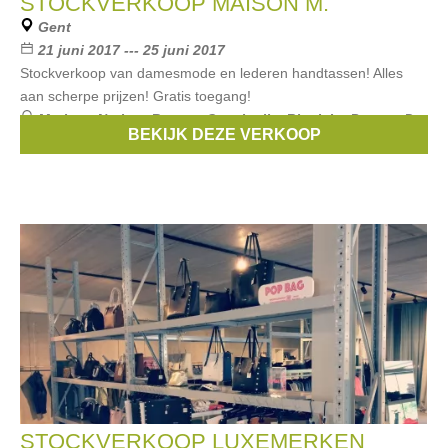
STOCKVERKOOP MAISON M.
Gent
21 juni 2017 --- 25 juni 2017
Stockverkoop van damesmode en lederen handtassen! Alles
aan scherpe prijzen! Gratis toegang!
Merken:
Nathan-Baume
,
Coccinelle
,
Riani
,
La Pomme De
BEKIJK DEZE VERKOOP
Loveley
,
Abro
, ...
STOCKVERKOOP LUXEMERKEN