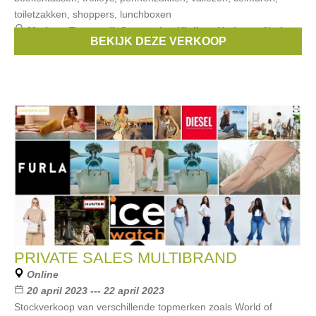
toiletzakken, shoppers, lunchboxen
Merken:
Trussardi
,
Samsonite
,
Kipling
,
Hedgren
,
Nathan-
BEKIJK DEZE VERKOOP
Baume
, ...
PRIVATE SALES MULTIBRAND
Online
20 april 2023 --- 22 april 2023
Stockverkoop van verschillende topmerken zoals World of