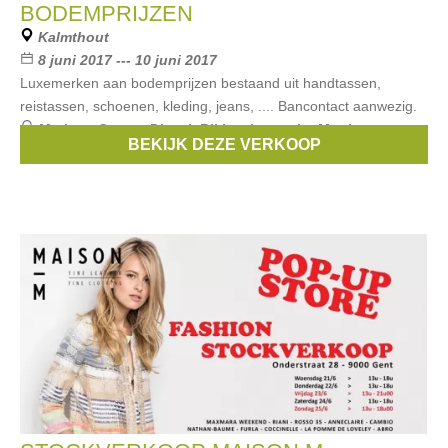
BODEMPRIJZEN
Kalmthout
8 juni 2017 --- 10 juni 2017
Luxemerken aan bodemprijzen bestaand uit handtassen,
reistassen, schoenen, kleding, jeans, .... Bancontact aanwezig.
Merken:
Guess
,
Diesel
,
Bikkembergs
,
La Martina
,
BEKIJK DEZE VERKOOP
Converse
, ...