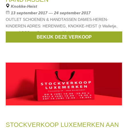
Knokke-Heist
13 september 2017 --- 24 september 2017
OUTLET SCHOENEN & HANDTASSEN DAMES-HEREN-
KINDEREN ADRES: HERENWEG, KNOKKE-HEIST (t Walletje,
tussen AGSO en Sportcentrum Molenhoek)
BEKIJK DEZE VERKOOP
Merken:
EB
,
Liu Jo
,
Scapa
,
Riverwoods
,
Nike
, ...
STOCKVERKOOP LUXEMERKEN AAN