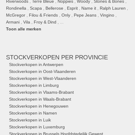
Riverwoods
,
Terre Bleue
,
Noppies
,
Woody
,
Stones & Bones
,
Rondinella
,
Scapa
,
Bellerose
,
Esprit
,
Name it
,
Ralph Lauren
,
McGregor
,
Filou & Friends
,
Only
,
Pepe Jeans
,
Vingino
,
Armani
,
Vila
,
Froy & Dind
, ...
Toon alle merken
STOCKVERKOPEN
PER PROVINCIE
Stockverkopen in Antwerpen
Stockverkopen in Oost-Vlaanderen
Stockverkopen in West-Vlaanderen
Stockverkopen in Limburg
Stockverkopen in Vlaams-Brabant
Stockverkopen in Waals-Brabant
Stockverkopen in Henegouwen
Stockverkopen in Namen
Stockverkopen in Luik
Stockverkopen in Luxemburg
Stockverkopen in Brussels Hoofdstedelijk Gewest