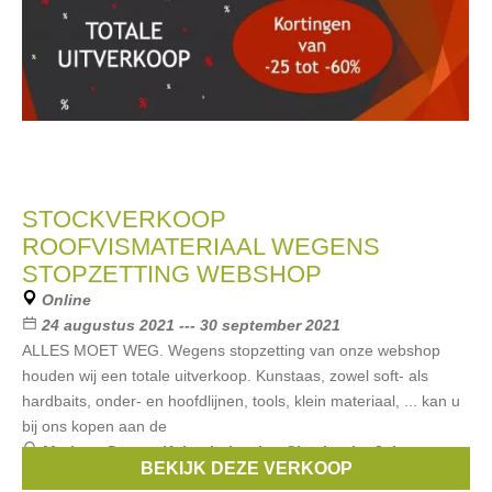
STOCKVERKOOP
ROOFVISMATERIAAL WEGENS
STOPZETTING WEBSHOP
Online
24 augustus 2021 --- 30 september 2021
ALLES MOET WEG. Wegens stopzetting van onze webshop
houden wij een totale uitverkoop. Kunstaas, zowel soft- als
hardbaits, onder- en hoofdlijnen, tools, klein materiaal, ... kan u
bij ons kopen aan de
Merken:
Decoy
,
Keitech
,
Lunker City
,
Lucky John
,
BEKIJK DEZE VERKOOP
Savage Gear
, ...