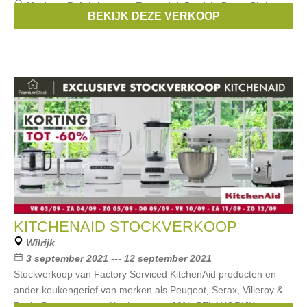
Merken:
Ralph Lauren
,
Essentiel
,
Patrizia Pepe
,
Pinko
,
BEKIJK DEZE VERKOOP
ido
, ...
KITCHENAID STOCKVERKOOP
Wilrijk
3 september 2021 --- 12 september 2021
Stockverkoop van Factory Serviced KitchenAid producten en
ander keukengerief van merken als Peugeot, Serax, Villeroy &
Boch, Pyrex en meer. Kortingen tot -60%. BELANGRIJK: