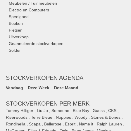
Meubelen / Tuinmeubelen
Electro en Computers
Speelgoed
Boeken
Fietsen
Uitverkoop
Geannuleerde stockverkopen
Solden
STOCKVERKOPEN AGENDA
Vandaag
Deze Week
Deze Maand
STOCKVERKOPEN PER MERK
Tommy Hilfiger
,
Liu Jo
,
Someone
,
Blue Bay
,
Guess
,
CKS
,
Riverwoods
,
Terre Bleue
,
Noppies
,
Woody
,
Stones & Bones
,
Rondinella
,
Scapa
,
Bellerose
,
Esprit
,
Name it
,
Ralph Lauren
,
McGregor
,
Filou & Friends
,
Only
,
Pepe Jeans
,
Vingino
,