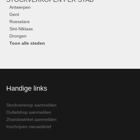
Antwerpen
Gent
Roeselare
Sint-Niklaas
Drongen
Toon alle steden
Handige links
Stockverkoop aanmelden
Outletshop aanmelden
2handswinkel aanmelden
Inschrijven nieuwsbrief