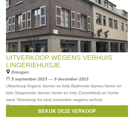
UITVERKOOP WEGENS VERHUIS
LINGERIEHUISJE
Drongen
5 september 2023 --- 9 december 2023
Uitverkoop lingerie dames en kids Badmode dames heren en
kids Slaapmode dames heren en kids Zomerkledij en home
wear Yitverkoop tot eind november wegens verhuis
Merken:
Calvin Klein
,
Woody
,
Aubade
,
Pastunette
,
BEKIJK DEZE VERKOOP
Tommy Hilfiger
, ...