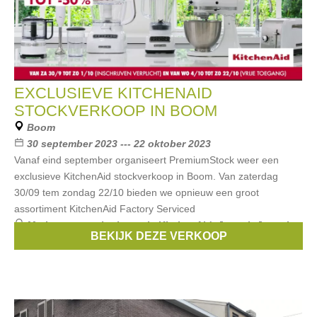
EXCLUSIEVE KITCHENAID
STOCKVERKOOP IN BOOM
Boom
30 september 2023 --- 22 oktober 2023
Vanaf eind september organiseert PremiumStock weer een
exclusieve KitchenAid stockverkoop in Boom. Van zaterdag
30/09 tem zondag 22/10 bieden we opnieuw een groot
assortiment KitchenAid Factory Serviced
Merken:
serax
,
barbecook
,
KitchenAid
,
Joseph Joseph
,
BEKIJK DEZE VERKOOP
Demeyere
, ...