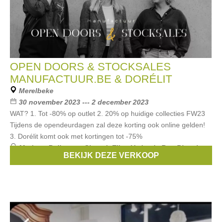
OPEN DOORS & STOCKSALES
MANUFACTUUR.BE & DORÉLIT
Merelbeke
30 november 2023 --- 2 december 2023
WAT? 1. Tot -80% op outlet 2. 20% op huidige collecties FW23
Tijdens de opendeurdagen zal deze korting ook online gelden!
3. Dorélit komt ook met kortingen tot -75%
Merken:
Bellerose
,
Closed
,
Ellen Verbeek
,
Rue Blanche
,
BEKIJK DEZE VERKOOP
Dutchess
, ...