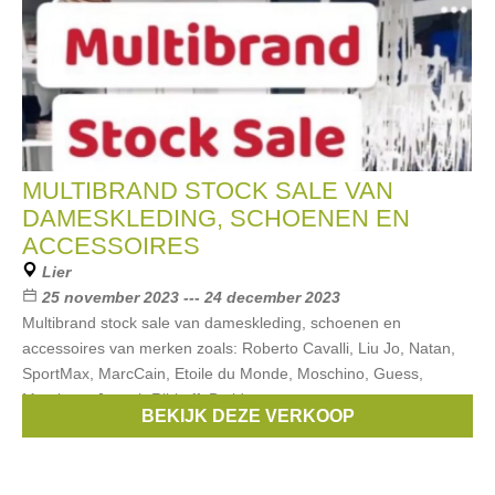
MULTIBRAND STOCK SALE VAN
DAMESKLEDING, SCHOENEN EN
ACCESSOIRES
Lier
25 november 2023 --- 24 december 2023
Multibrand stock sale van dameskleding, schoenen en
accessoires van merken zoals: Roberto Cavalli, Liu Jo, Natan,
SportMax, MarcCain, Etoile du Monde, Moschino, Guess,
Marciano, Joseph Ribkoff, Batida,
BEKIJK DEZE VERKOOP
Merken:
Guess
,
DKNY
,
Armani
,
Diesel
,
Liu Jo
, ...