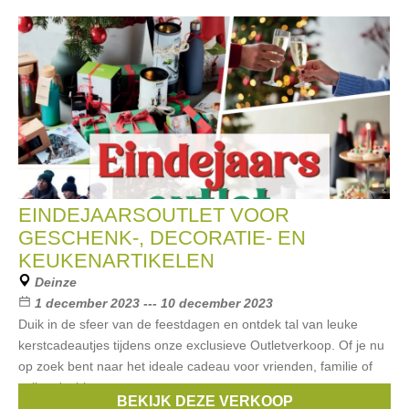
EINDEJAARSOUTLET VOOR
GESCHENK-, DECORATIE- EN
KEUKENARTIKELEN
Deinze
1 december 2023 --- 10 december 2023
Duik in de sfeer van de feestdagen en ontdek tal van leuke
kerstcadeautjes tijdens onze exclusieve Outletverkoop. Of je nu
op zoek bent naar het ideale cadeau voor vrienden, familie of
collega's, hier
BEKIJK DEZE VERKOOP
Merken:
barbecook
,
Point-Virgule