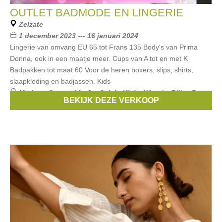
OUTLET BADMODE EN LINGERIE
Zelzate
1 december 2023 --- 16 januari 2024
Lingerie van omvang EU 65 tot Frans 135 Body's van Prima
Donna, ook in een maatje meer. Cups van A tot en met K
Badpakken tot maat 60 Voor de heren boxers, slips, shirts,
slaapkleding en badjassen. Kids
Merken:
Guess
,
Liu Jo
,
Calvin Klein
,
Woody
,
Björn Borg
,
BEKIJK DEZE VERKOOP
...