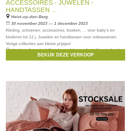
ACCESSOIRES - JUWELEN -
HANDTASSEN ...
Heist-op-den-Berg
30 november 2023 --- 1 december 2023
Kleding, schoenen, accessoires, boeken, ... voor baby's en
kinderen tot 12 j. Juwelen en handtassen voor volwassenen.
Vorige collecties aan kleine prijsjes!
Merken:
Bonnie & The Gang
,
Nixnut
,
Petit Blush
,
Paviè
,
BEKIJK DEZE VERKOOP
Cos I said so
, ...