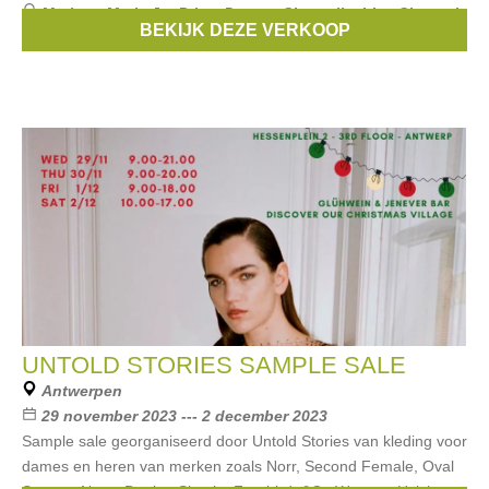
Merken:
Marie Jo
,
Prima Donna
,
Chantelle
,
Lise Charmel
,
BEKIJK DEZE VERKOOP
Selmark
, ...
UNTOLD STORIES SAMPLE SALE
Antwerpen
29 november 2023 --- 2 december 2023
Sample sale georganiseerd door Untold Stories van kleding voor
dames en heren van merken zoals Norr, Second Female, Oval