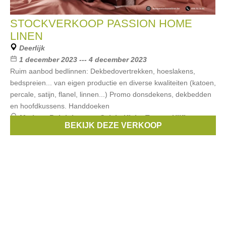
STOCKVERKOOP PASSION HOME
LINEN
Deerlijk
1 december 2023 --- 4 december 2023
Ruim aanbod bedlinnen: Dekbedovertrekken, hoeslakens,
bedspreien... van eigen productie en diverse kwaliteiten (katoen,
percale, satijn, flanel, linnen...) Promo donsdekens, dekbedden
en hoofdkussens. Handdoeken
Merken:
Ralph Lauren
,
Calvin Klein
,
Tommy Hilfiger
,
BEKIJK DEZE VERKOOP
aquanova
,
Ringella
, ...