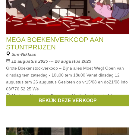
MEGA BOEKENVERKOOP AAN
STUNTPRIJZEN
Sint-Niklaas
12 augustus 2025 --- 26 augustus 2025
Grote Boekenstockverkoop – Bijna alles Moet Weg! Open van
dinsdag tem zaterdag - 10u00 tem 18u00 Vanaf dinsdag 12
augustus tem 26 augustus Gesloten op vr15/08 en do21/08 info
03/776 52 25 We
Merken:
Algemene literatuur
,
kinderboeken
,
hobby
,
BEKIJK DEZE VERKOOP
filosofie en antiquariaat.