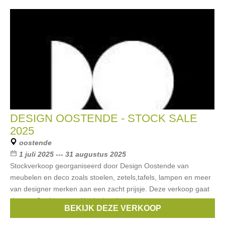
DESIGN OOSTENDE - STOCK SALE
2025
oostende
1 juli 2025 --- 31 augustus 2025
Stockverkoop georganiseerd door Design Oostende van
meubelen en deco zoals stoelen, zetels,tafels, lampen en meer
van designer merken aan een zacht prijsje. Deze verkoop gaat
door op 2 adressen: - Koninginnelaan
BEKIJK DEZE VERKOOP
Merken:
Vitra
,
Ethnicraft
,
B&B Italia
,
Edra
,
Cassina