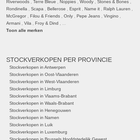
Riverwoods
,
Terre Bleue
,
Noppies
,
Woody
,
Stones & Bones
,
Rondinella
,
Scapa
,
Bellerose
,
Esprit
,
Name it
,
Ralph Lauren
,
McGregor
,
Filou & Friends
,
Only
,
Pepe Jeans
,
Vingino
,
Armani
,
Vila
,
Froy & Dind
, ...
Toon alle merken
STOCKVERKOPEN
PER PROVINCIE
Stockverkopen in Antwerpen
Stockverkopen in Oost-Vlaanderen
Stockverkopen in West-Vlaanderen
Stockverkopen in Limburg
Stockverkopen in Vlaams-Brabant
Stockverkopen in Waals-Brabant
Stockverkopen in Henegouwen
Stockverkopen in Namen
Stockverkopen in Luik
Stockverkopen in Luxemburg
Stockverkopen in Brussels Hoofdstedelijk Gewest