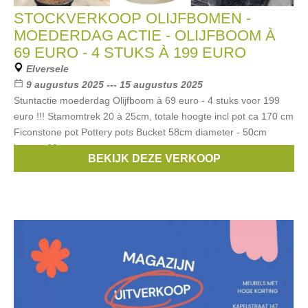
STOCKVERKOOP OLIJFBOMEN -
MOEDERDAG ACTIE - OLIJFBOOM À
69 EURO - 4 STUKS À 199 EURO
Elversele
9 augustus 2025 --- 15 augustus 2025
Stuntactie moederdag Olijfboom à 69 euro - 4 stuks voor 199
euro !!! Stamomtrek 20 à 25cm, totale hoogte incl pot ca 170 cm
Ficonstone pot Pottery pots Bucket 58cm diameter - 50cm
hoogte 69
BEKIJK DEZE VERKOOP
Merken:
POTTERYPOTS
,
Olijfboom