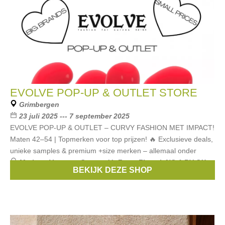
EVOLVE POP-UP & OUTLET STORE
Grimbergen
23 juli 2025 --- 7 september 2025
EVOLVE POP-UP & OUTLET – CURVY FASHION MET IMPACT!
Maten 42–54 | Topmerken voor top prijzen! 🔥 Exclusieve deals,
unieke samples & premium +size merken – allemaal onder
Merken:
Verpass
,
Georgedé
,
Zoey
,
Zhenzi
,
NO.1 BY OX
,
BEKIJK DEZE SHOP
...