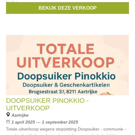
Kalli, Lotus,
BEKIJK DEZE VERKOOP
Merken:
Calvin Klein
,
Biba
,
Clayre & Eef
,
Lotus
,
Zinzi
, ...
DOOPSUIKER PINOKKIO -
UITVERKOOP
Aartrijke
1 april 2025 --- 1 september 2025
Totale uitverkoop wegens stopzetting Doopsuiker - communie -