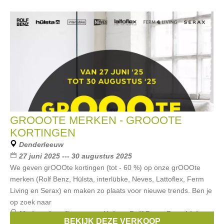
GROOOTE MERKEN - GROOOTE
KORTINGEN
Denderleeuw
27 juni 2025 --- 30 augustus 2025
We geven grOOOte kortingen (tot - 60 %) op onze grOOOte
merken (Rolf Benz, Hülsta, interlübke, Neves, Lattoflex, Ferm
Living en Serax) en maken zo plaats voor nieuwe trends. Ben je
op zoek naar
Merken:
lattoflex
,
serax
,
Hulsta
,
Rolf Benz
,
Ferm Living
,
BEKIJK DEZE VERKOOP