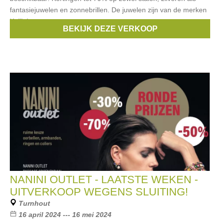
fantasiejuwelen en zonnebrillen. De juwelen zijn van de merken
Kalli, Lotus,
BEKIJK DEZE VERKOOP
Merken:
Calvin Klein
,
Biba
,
Clayre & Eef
,
Lotus
,
Zinzi
, ...
NANINI OUTLET - LAATSTE WEKEN -
UITVERKOOP WEGENS SLUITING!
Turnhout
16 april 2024 --- 16 mei 2024