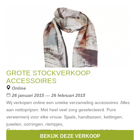
GROTE STOCKVERKOOP
ACCESSOIRES
Online
26 januari 2015 --- 26 februari 2015
Wij verkopen online een unieke verzameling accessoires. Alles
aan nettoprijzen. Met heel veel zorg geselecteerd. Pure
verwennerij voor elke vrouw. Sjaals, handtassen, kettingen,
juwelen, oorringen, riempjes,
Merken:
BLUETTE
,
DOLLY & DAISY
,
MOMENT BY
BEKIJK DEZE VERKOOP
MOMENT
,
Francis & Pi
,
Biba
, ...