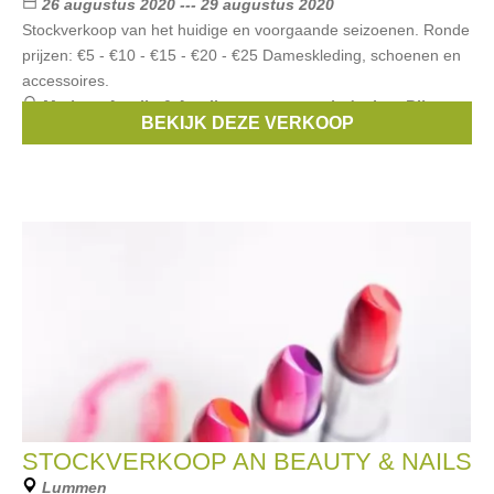
26 augustus 2020 --- 29 augustus 2020
Stockverkoop van het huidige en voorgaande seizoenen. Ronde
prijzen: €5 - €10 - €15 - €20 - €25 Dameskleding, schoenen en
accessoires.
Merken:
Amelie & Amelie
,
tramontana
,
k-design
,
Biba
,
BEKIJK DEZE VERKOOP
Silis
, ...
STOCKVERKOOP AN BEAUTY & NAILS
Lummen