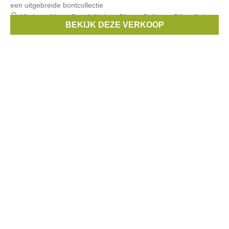
een uitgebreide bontcollectie
Merken:
Marta Ponti
,
Noir et Blanc
,
Belluga
,
Biba
,
Culture
BEKIJK DEZE VERKOOP
Mix
, ...