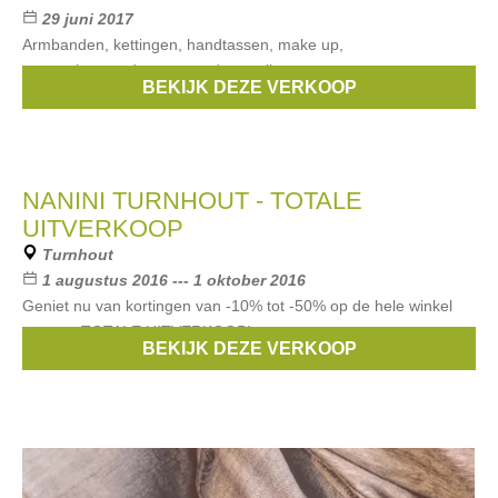
29 juni 2017
Armbanden, kettingen, handtassen, make up,
verzorgingsproducten aan dumpprijzen.
BEKIJK DEZE VERKOOP
Merken:
Biba
,
AHAVA
,
Artdeco
NANINI TURNHOUT - TOTALE
UITVERKOOP
Turnhout
1 augustus 2016 --- 1 oktober 2016
Geniet nu van kortingen van -10% tot -50% op de hele winkel
wegens TOTALE UITVERKOOP!
BEKIJK DEZE VERKOOP
Merken:
Les Cordes
,
Guess
,
DKNY
,
Diesel
,
Liu Jo
, ...