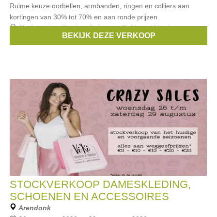
Ruime keuze oorbellen, armbanden, ringen en colliers aan
kortingen van 30% tot 70% en aan ronde prijzen.
Merken:
Les Cordes
,
Rebecca
,
Ti Sento
,
Pandora
,
BEKIJK DEZE VERKOOP
Swarovski
, ...
STOCKVERKOOP DAMESKLEDING,
SCHOENEN EN ACCESSOIRES
Arendonk