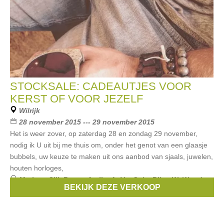
STOCKSALE: CADEAUTJES VOOR
KERST OF VOOR JEZELF
Wilrijk
28 november 2015 --- 29 november 2015
Het is weer zover, op zaterdag 28 en zondag 29 november,
nodig ik U uit bij me thuis om, onder het genot van een glaasje
bubbels, uw keuze te maken uit ons aanbod van sjaals, juwelen,
houten horloges,
Merken:
Silk Route
,
Atelier AnVertSoie
,
Biba
,
WeWood
,
BEKIJK DEZE VERKOOP
Louison Libertin
, ...