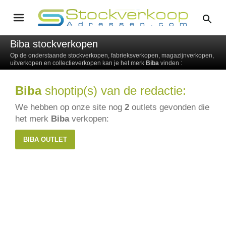
Biba stockverkopen
Op de onderstaande stockverkopen, fabrieksverkopen, magazijnverkopen,
uitverkopen en collectieverkopen kan je het merk
Biba
vinden :
Biba
shoptip(s) van de redactie:
We hebben op onze site nog
2
outlets gevonden die
het merk
Biba
verkopen:
BIBA OUTLET