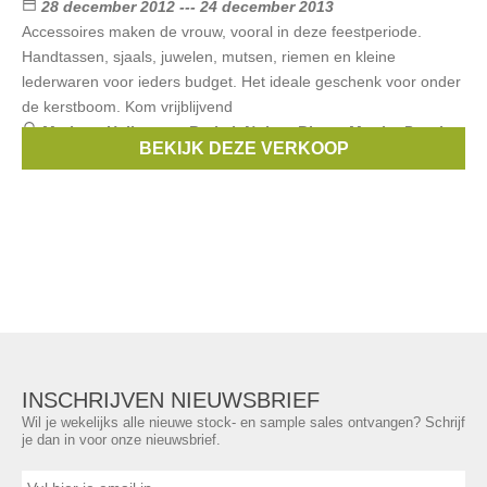
28 december 2012 --- 24 december 2013
Accessoires maken de vrouw, vooral in deze feestperiode.
Handtassen, sjaals, juwelen, mutsen, riemen en kleine
lederwaren voor ieders budget. Het ideale geschenk voor onder
de kerstboom. Kom vrijblijvend
Merken:
Hellen van Berkel
,
Noir et Blanc
,
Martha Ponti
,
BEKIJK DEZE VERKOOP
Belluga
,
Biba
, ...
INSCHRIJVEN NIEUWSBRIEF
Wil je wekelijks alle nieuwe stock- en sample sales ontvangen? Schrijf
je dan in voor onze nieuwsbrief.