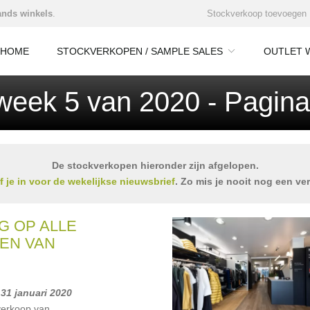
nds winkels
.
Stockverkoop toevoegen
HOME
STOCKVERKOPEN / SAMPLE SALES
OUTLET 
 week 5 van 2020 - Pagina
De stockverkopen hieronder zijn afgelopen.
jf je in voor de wekelijkse nieuwsbrief
. Zo mis je nooit nog een ve
G OP ALLE
EN VAN
 31 januari 2020
verkoop van