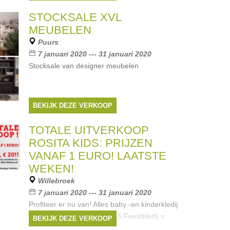
Yporqué, Longlivethequeen,
Merken:
Simple Kids
,
finger in the nose
,
STOCKSALE XVL
Le big
,
Yporque
,
Miss chips
, ...
MEUBELEN
Puurs
7 januari 2020 --- 31 januari 2020
Stocksale van designer meubelen
BEKIJK DEZE VERKOOP
TOTALE UITVERKOOP
ROSITA KIDS: PRIJZEN
VANAF 1 EURO! LAATSTE
WEKEN!
Willebroek
7 januari 2020 --- 31 januari 2020
Profiteer er nu van! Alles baby -en kinderkledij
vanaf 1 euro! Pyjama's = € 5 Feestkledij =
BEKIJK DEZE VERKOOP
maximum € 25 Broeken = € 10 t-shirts = € 5