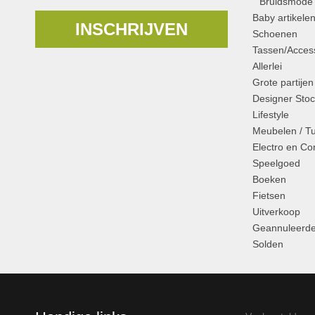
Bruidsmode
Baby artikele
INSCHRIJVEN
Schoenen
Tassen/Access
Allerlei
Grote partijen
Designer Stoc
Lifestyle
Meubelen / T
Electro en C
Speelgoed
Boeken
Fietsen
Uitverkoop
Geannuleerde
Solden