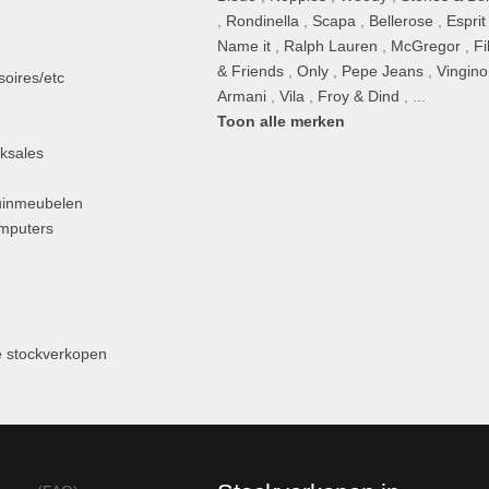
,
Rondinella
,
Scapa
,
Bellerose
,
Esprit
n
Name it
,
Ralph Lauren
,
McGregor
,
Fi
& Friends
,
Only
,
Pepe Jeans
,
Vingino
oires/etc
Armani
,
Vila
,
Froy & Dind
, ...
Toon alle merken
ksales
uinmeubelen
omputers
 stockverkopen