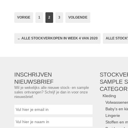
gerenommeerde merken als See By Chloé, Il
Bisonte, de Franse luxe maroquinier Delage
VORIGE
1
2
3
VOLGENDE
Merken:
See by Chloé
,
Porsche Design
,
Il Bisonte
,
meli melo
,
Delage
← ALLE STOCKVERKOPEN IN WEEK 4 VAN 2020
ALLE STOCK
INSCHRIJVEN
STOCKVE
NIEUWSBRIEF
SAMPLE S
Wil je wekelijks alle nieuwe stock- en sample
CATEGOR
sales ontvangen? Schrijf je dan in voor onze
Kleding
nieuwsbrief.
Volwassene
Baby's en k
Lingerie
Stoffen en m