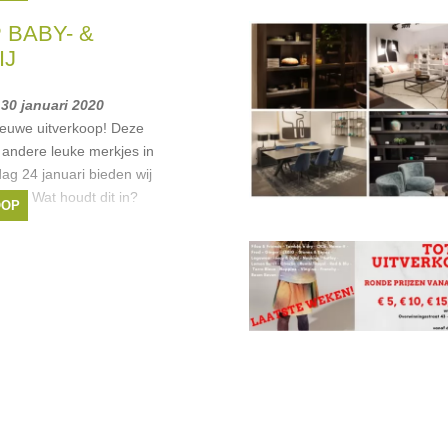
 BABY- &
IJ
 30 januari 2020
ieuwe uitverkoop! Deze
andere leuke merkjes in
jdag 24 januari bieden wij
r aan. Wat houdt dit in?
OOP
lectie
rose
,
Someone
,
, ...