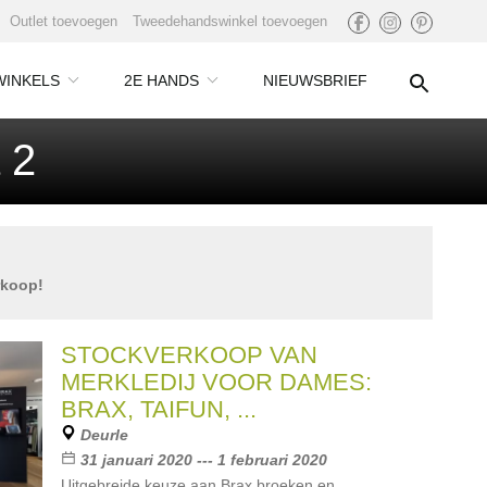
Outlet toevoegen
Tweedehandswinkel toevoegen
WINKELS
2E HANDS
NIEUWSBRIEF
 2
rkoop!
STOCKVERKOOP VAN
MERKLEDIJ VOOR DAMES:
BRAX, TAIFUN, ...
Deurle
31 januari 2020 --- 1 februari 2020
Uitgebreide keuze aan Brax broeken en