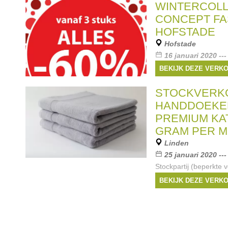
WINTERCOLL
CONCEPT FA
HOFSTADE
Hofstade
16 januari 2020 ---
Wij maken plaats voor 
BEKIJK DEZE VERK
Ruime keuze voor jon
kleine prijzen. - 60% 
STOCKVERK
de wintercollectie van
HANDDOEKEN
kledij, accessoires,...
PREMIUM KAT
GRAM PER M
Linden
25 januari 2020 ---
Stockpartij (beperkte 
superzachte en donzi
BEKIJK DEZE VERK
Premium katoen met ee
gram/m2. Beschikbaar 
wit en in twee maten: 
Merken:
ecotton