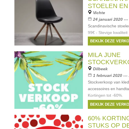
STOELEN EN
Vichte
24 januari 2020 ---
Scandinavische stoelen 
99€ - Stevige kwaliteit
zwart / wit / warm gri
BEKIJK DEZE VERK
barstoelen: - 49€ stuk
verkocht
MILA JUNE
Merken:
Sferato
STOCKVERK
Dilbeek
1 februari 2020 ---
Stockverkoop van kled
accessoires en handt
Kortingen tot -60%.
BEKIJK DEZE VERK
60% KORTING
STUKS OP D