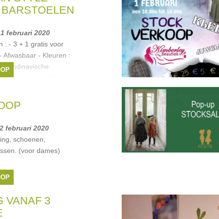
 BARSTOELEN
 1 februari 2020
: - 3 + 1 gratis voor
 - Afwasbaar - Kleuren :
js Scandinavische
OOP
 en 3 + 1 gratis - Worden
OOP
 2 februari 2020
ing, schoenen,
assen. (voor dames)
OOP
 VANAF 3
E