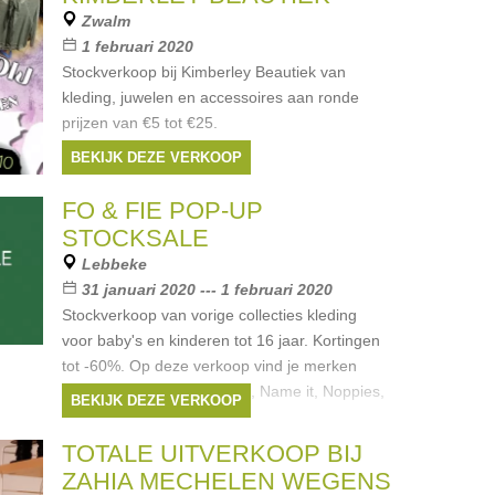
Zwalm
1 februari 2020
Stockverkoop bij Kimberley Beautiek van
kleding, juwelen en accessoires aan ronde
prijzen van €5 tot €25.
BEKIJK DEZE VERKOOP
FO & FIE POP-UP
STOCKSALE
Lebbeke
31 januari 2020 --- 1 februari 2020
Stockverkoop van vorige collecties kleding
voor baby's en kinderen tot 16 jaar. Kortingen
tot -60%. Op deze verkoop vind je merken
zoals Lily Balou, 4FF, Baba, Name it, Noppies,
BEKIJK DEZE VERKOOP
Someone, Barts, Tumble
Merken:
Noppies
,
Someone
,
Name it
,
TOTALE UITVERKOOP BIJ
Feetje
,
Lily Balou
, ...
ZAHIA MECHELEN WEGENS