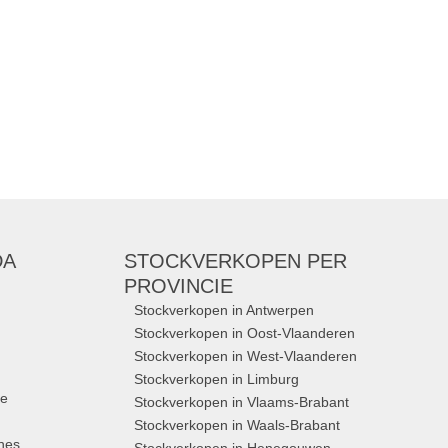
En nog veel meer! Alles moet weg, dus
Merken:
Filou & Friends
,
CKS
,
Vingino
,
Red & Blu
,
Noukies
, ...
DA
STOCKVERKOPEN
PER
PROVINCIE
Stockverkopen in Antwerpen
Stockverkopen in Oost-Vlaanderen
Stockverkopen in West-Vlaanderen
Stockverkopen in Limburg
ue
Stockverkopen in Vlaams-Brabant
Stockverkopen in Waals-Brabant
nes