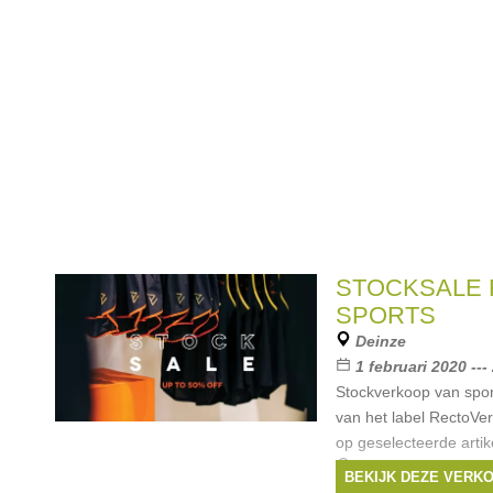
STOCKSALE
SPORTS
Deinze
1 februari 2020 ---
Stockverkoop van spo
van het label RectoVer
op geselecteerde artik
Merken:
RectoVer
BEKIJK DEZE VERK