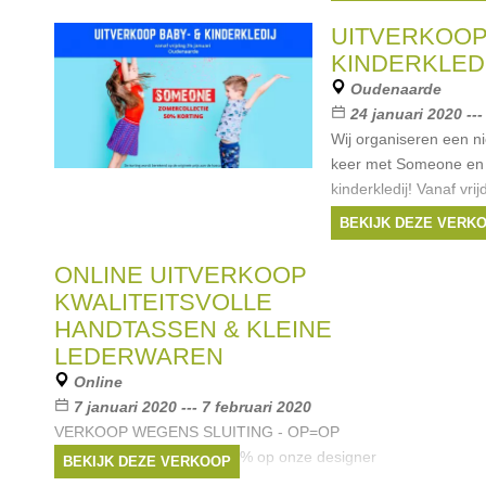
UITVERKOOP
KINDERKLED
Oudenaarde
24 januari 2020 ---
Wij organiseren een n
keer met Someone en 
kinderkledij! Vanaf vri
kledij van 2 tot 16 jaa
BEKIJK DEZE VERK
Kinderkledij: Wintercol
Merken:
First
,
Vin
ONLINE UITVERKOOP
Stabifoot
,
Monnalisa
KWALITEITSVOLLE
HANDTASSEN & KLEINE
LEDERWAREN
Online
7 januari 2020 --- 7 februari 2020
VERKOOP WEGENS SLUITING - OP=OP
Kortingen tot meer dan -50% op onze designer
BEKIJK DEZE VERKOOP
handtassen en kleine lederwaren van