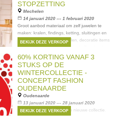
STOPZETTING
Mechelen
14 januari 2020 --- 1 februari 2020
Groot aanbod materiaal om zelf juwelen te
maken: kralen, findings, ketting, sluitingen en
oorhaken, afgewerkte juwelen, decoratie items
BEKIJK DEZE VERKOOP
en meubels aan zachte prijsjes! - Tsjechische
glaskralen en Vintage
60% KORTING VANAF 3
STUKS OP DE
WINTERCOLLECTIE -
CONCEPT FASHION
OUDENAARDE
Oudenaarde
13 januari 2020 --- 28 januari 2020
Wij maken plaats voor onze nieuwe collectie.
BEKIJK DEZE VERKOOP
Ruime keuze voor jong en oud. Merken tegen
kleine prijzen. - 60% bovenop de ronde prijs op
de wintercollectie vanaf 3 stuks op schoenen,
kledij, accessoires,...