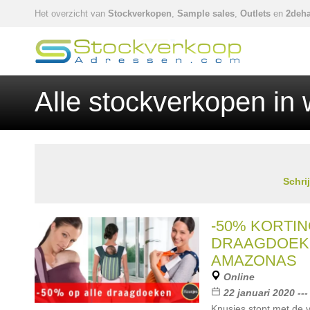
Het overzicht van
Stockverkopen
,
Sample sales
,
Outlets
en
2deha
Alle stockverkopen in
Schri
-50% KORTIN
DRAAGDOEK
AMAZONAS
Online
22 januari 2020 ---
Knusjes stopt met de 