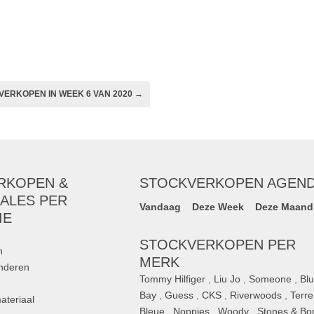
VERKOPEN IN WEEK 6 VAN 2020 →
RKOPEN &
STOCKVERKOPEN AGEN
ALES PER
Vandaag
Deze Week
Deze Maand
IE
STOCKVERKOPEN PER
n
MERK
inderen
Tommy Hilfiger
,
Liu Jo
,
Someone
,
Bl
Bay
,
Guess
,
CKS
,
Riverwoods
,
Terre
ateriaal
Bleue
,
Noppies
,
Woody
,
Stones & Bo