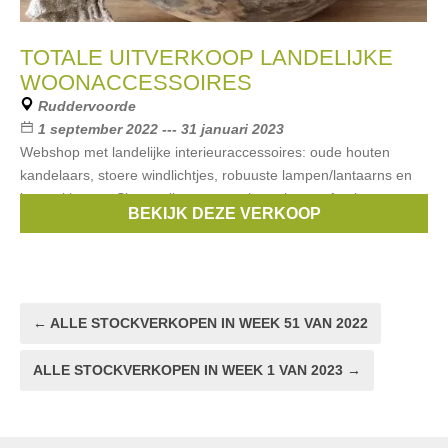
TOTALE UITVERKOOP LANDELIJKE
WOONACCESSOIRES
Ruddervoorde
1 september 2022 --- 31 januari 2023
Webshop met landelijke interieuraccessoires: oude houten
kandelaars, stoere windlichtjes, robuuste lampen/lantaarns en
kapstokken, ... Shop online op www.homelyeverafter.be
BEKIJK DEZE VERKOOP
Merken:
Bazar Bizar
,
Brynxz
,
Puur Wonen
← ALLE STOCKVERKOPEN IN WEEK 51 VAN 2022
ALLE STOCKVERKOPEN IN WEEK 1 VAN 2023 →