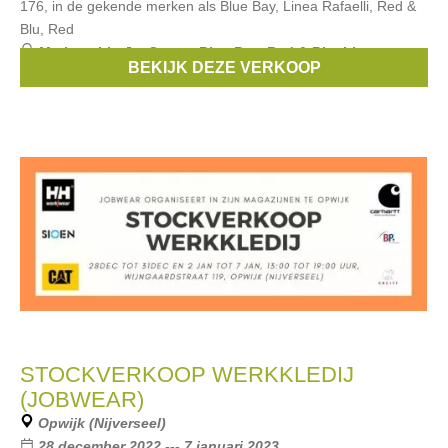
176, in de gekende merken als Blue Bay, Linea Rafaelli, Red &
Blu, Red
Merken:
Liu Jo
,
Scapa
,
Blue Bay
,
Red & Blu
,
Linea
BEKIJK DEZE VERKOOP
Rafaelli
, ...
STOCKVERKOOP WERKKLEDIJ
(JOBWEAR)
Opwijk (Nijverseel)
28 december 2022 --- 7 januari 2023