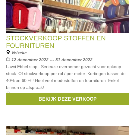
STOCKVERKOOP STOFFEN EN
FOURNITUREN
Velzeke
12 december 2022 --- 31 december 2022
Lavvi Ebbel stopt. Serieuze overnemer gezocht voor opkoop
stock. Of stockverkoop per rol / per meter. Kortingen tussen de
40% en 60 %!! Heel veel modestoffen en fournituren. Enkel
binnen op afspraak!
Merken:
Hilco
,
Nooteboom
,
Swafing
,
See You at Six
,
BEKIJK DEZE VERKOOP
Polytex
, ...