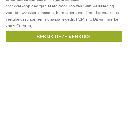
Stockverkoop georganiseerd door Jobwear van werkkleding
voor bouwvakkers, lassers, horecapersoneel, medici maar ook
veiligheidsschoenen, signalisatiekledij, PBM's,... Dit van merken
zoals Carhartt,
Merken:
Caterpillar
,
CARHARTT
,
Helly Hansen
,
SIOEN
,
BEKIJK DEZE VERKOOP
SAFETY JOGGER
, ...