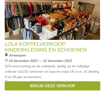
LOLA KOPPELVERKOOP:
KINDERKLEDING EN SCHOENEN
Antwerpen
10 december 2022 --- 31 december 2022
20% extra korting op de outletprijs. geldig op de volledige
collectie w21/22 schoenen en laarzen maat 18 t.e.m. 41 kleding
0 tot 18 jaar accessoires
Merken:
Pom D'Api
,
Naturino
,
Falcotto
,
Rondinella
,
BEKIJK DEZE VERKOOP
Maan
, ...