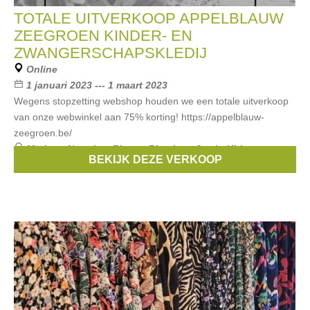
TOTALE UITVERKOOP APPELBLAUW
ZEEGROEN KINDER- EN
ZWANGERSCHAPSKLEDIJ
Online
1 januari 2023 --- 1 maart 2023
Wegens stopzetting webshop houden we een totale uitverkoop
van onze webwinkel aan 75% korting! https://appelblauw-
zeegroen.be/
Merken:
Noppies
,
Rita co Rita
,
Love2wait
,
Kidscase
,
BEKIJK DEZE VERKOOP
mamalicious
, ...