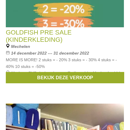
GOLDFISH PRE SALE
(KINDERKLEDING)
Mechelen
14 december 2022 --- 31 december 2022
MORE IS MORE! 2 stuks = - 20% 3 stuks = - 30% 4 stuks = -
40% 10 stuks = -50%
Merken:
FUB
,
bobo choses
,
Emile et Ida
,
Morley for kids
,
BEKIJK DEZE VERKOOP
MOLO
, ...