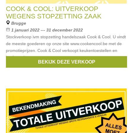
COOK & COOL: UITVERKOOP
WEGENS STOPZETTING ZAAK
Brugge
1 januari 2022 --- 31 december 2022
Stockverkoop ivm stopzetting handelszaak Cook & Cool. U vindt
de meeste goederen op onze site www.cookencool.be met de
promotieprijzen. Cook & Cool verkoopt keukentoestellen en
kookgerei.
BEKIJK DEZE VERKOOP
Merken:
lekué
,
Blomus
,
Demeyere
,
Zwilling
,
Eva Solo
, ...