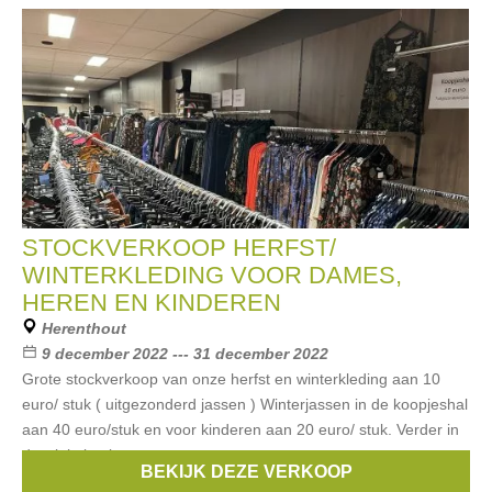
STOCKVERKOOP HERFST/
WINTERKLEDING VOOR DAMES,
HEREN EN KINDEREN
Herenthout
9 december 2022 --- 31 december 2022
Grote stockverkoop van onze herfst en winterkleding aan 10
euro/ stuk ( uitgezonderd jassen ) Winterjassen in de koopjeshal
aan 40 euro/stuk en voor kinderen aan 20 euro/ stuk. Verder in
de winkel ook
BEKIJK DEZE VERKOOP
Merken:
Mexx
,
Garcia
,
Superdry
,
G-Star
,
Someone
, ...