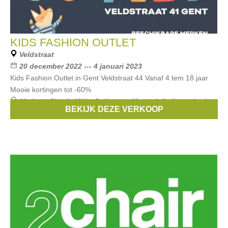
KIDS FASHION OUTLET
Veldstraat
20 december 2022 --- 4 januari 2023
Kids Fashion Outlet in Gent Veldstraat 44 Vanaf 4 tem 18 jaar
Mooie kortingen tot -60%
Merken:
Simple Kids
,
Bellerose
,
Maan
,
A.O
,
finger in the
BEKIJK DEZE VERKOOP
nose
, ...