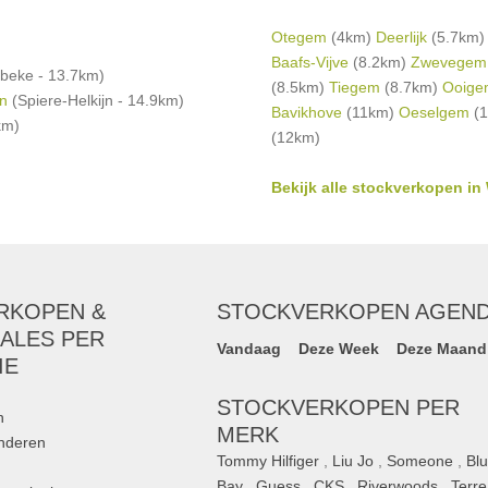
Otegem
(4km)
Deerlijk
(5.7km
Baafs-Vijve
(8.2km)
Zwevegem
beke - 13.7km)
(8.5km)
Tiegem
(8.7km)
Ooige
en
(Spiere-Helkijn - 14.9km)
Bavikhove
(11km)
Oeselgem
(1
km)
(12km)
Bekijk alle stockverkopen i
RKOPEN &
STOCKVERKOPEN AGEN
ALES PER
Vandaag
Deze Week
Deze Maand
IE
STOCKVERKOPEN PER
n
MERK
inderen
Tommy Hilfiger
,
Liu Jo
,
Someone
,
Bl
Bay
,
Guess
,
CKS
,
Riverwoods
,
Terre