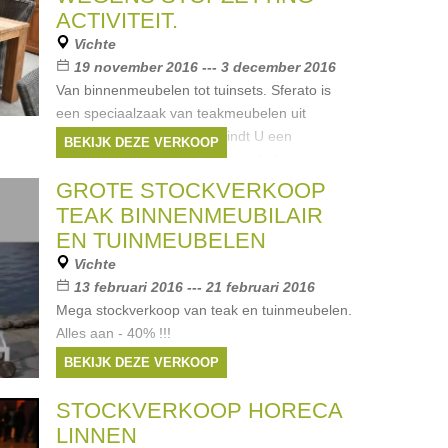
ACTIVITEIT.
Vichte
19 november 2016 --- 3 december 2016
Van binnenmeubelen tot tuinsets. Sferato is
een speciaalzaak van teakmeubelen uit
Indonesië. In onze winkel vindt U een
BEKIJK DEZE VERKOOP
uitgebreid gamma aan: tuinmeubelen,
binnenmeubelen, decoratie en houtmanden.
GROTE STOCKVERKOOP
Nu
TEAK BINNENMEUBILAIR
EN TUINMEUBELEN
Vichte
13 februari 2016 --- 21 februari 2016
Mega stockverkoop van teak en tuinmeubelen.
Alles aan - 40% !!!
BEKIJK DEZE VERKOOP
STOCKVERKOOP HORECA
LINNEN