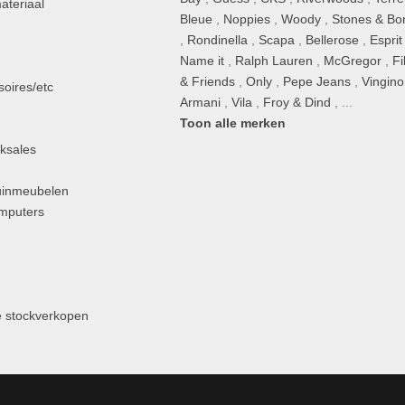
ateriaal
Bleue
,
Noppies
,
Woody
,
Stones & Bo
,
Rondinella
,
Scapa
,
Bellerose
,
Esprit
n
Name it
,
Ralph Lauren
,
McGregor
,
Fi
& Friends
,
Only
,
Pepe Jeans
,
Vingino
oires/etc
Armani
,
Vila
,
Froy & Dind
, ...
Toon alle merken
ksales
uinmeubelen
omputers
 stockverkopen