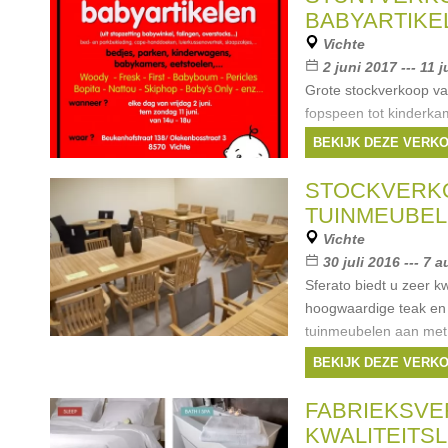
BABYARTIKE
Vichte
2 juni 2017 --- 11 
Grote stockverkoop va
fopspeen tot kinderkam
Merken:
First
,
Wo
BEKIJK DEZE VERK
tiny love
, ...
STOCKVERK
TUINMEUBE
Vichte
30 juli 2016 --- 7
Sferato biedt u zeer kw
hoogwaardige teak en
tuinmeubelen aan met 
afwerking en aan zeer
BEKIJK DEZE VERK
zijn rechtstreekse impo
Vietnam
FABRIEKSVE
KWALITEITS