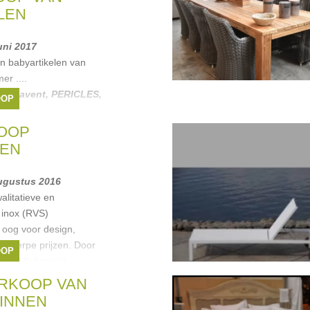
LEN
juni 2017
n babyartikelen van
er ....
ody
,
avent
,
PERICLES
,
OOP
OOP
LEN
 augustus 2016
alitatieve en
 inox (RVS)
oog voor design,
 scherpe prijzen. Door
OOP
rt uit Indonesië,
RKOOP VAN
LINNEN