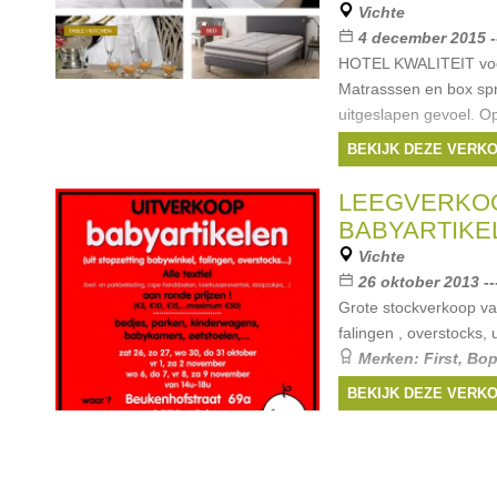
Vichte
4 december 2015 -
HOTEL KWALITEIT voor
Matrasssen en box spr
uitgeslapen gevoel. O
rugondersteuning voor 
BEKIJK DEZE VERK
linnen: perfect passend
LEEGVERKO
BABYARTIKE
Vichte
26 oktober 2013 -
Grote stockverkoop van
falingen , overstocks, 
Merken:
First
,
Bop
Boum
,
Trixie
, ...
BEKIJK DEZE VERK