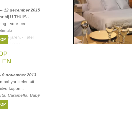
-- 12 december 2015
 bij U THUIS -
ing : Voor een
ptimale
vele jaren. - Tafel
OOP
 tafelkleed,
OP
LEN
-- 9 november 2013
 babyartikelen uit
uitverkopen...
ita
,
Caramella
,
Baby
OOP