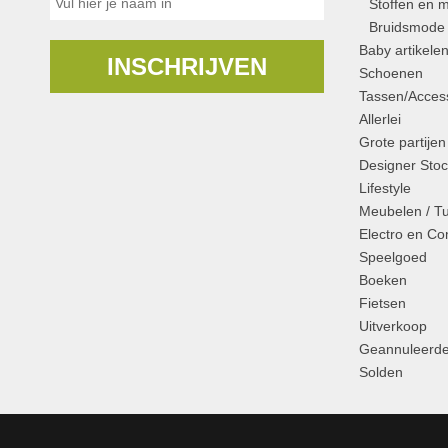
Stoffen en m
Bruidsmode
Baby artikele
INSCHRIJVEN
Schoenen
Tassen/Access
Allerlei
Grote partijen
Designer Stoc
Lifestyle
Meubelen / T
Electro en C
Speelgoed
Boeken
Fietsen
Uitverkoop
Geannuleerde
Solden