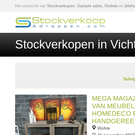
Het overzicht van
Stockverkopen
,
Sample sales
,
Outlets
en
2deha
Stockverkopen in Vich
Schri
MEGA MAGA
VAN MEUBEL
HOMEDECO 
HANDGEREE
Vichte