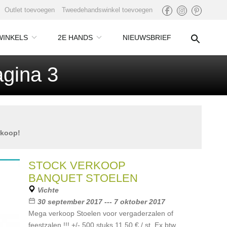
Outlet toevoegen
Tweedehandswinkel toevoegen
WINKELS
2E HANDS
NIEUWSBRIEF
agina 3
rkoop!
STOCK VERKOOP
BANQUET STOELEN
Vichte
30 september 2017 --- 7 oktober 2017
Mega verkoop Stoelen voor vergaderzalen of
feestzalen !!! +/- 500 stuks 11,50 € / st. Ex btw