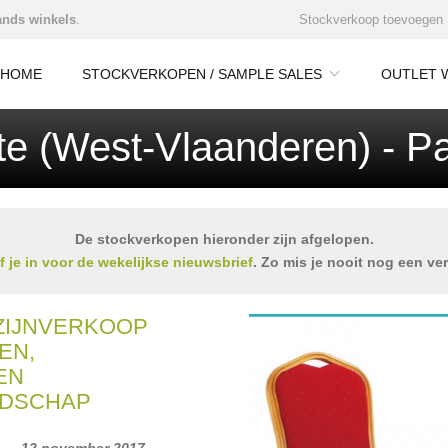
nds winkels
.
Stockverkoop toevoegen
HOME
STOCKVERKOPEN / SAMPLE SALES
OUTLET 
te (West-Vlaanderen) - P
De stockverkopen hieronder zijn afgelopen.
jf je in voor de wekelijkse nieuwsbrief
. Zo mis je nooit nog een ve
ZIJNVERKOOP
EN,
EN
DSCHAP