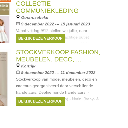
COLLECTIE
COMMUNIEKLEDING
Oostrozebeke
9 december 2022 --- 15 januari 2023
Vanaf vrijdag 9/12 stellen we jullie, naar
jaarlijkse gewoonte, een prachtige outlet
BEKIJK DEZE VERKOOP
communie-collectie voor. Van maat 104 tem
176, in de gekende merken als Blue Bay, Linea
STOCKVERKOOP FASHION,
Rafaelli, Red & Blu, Red
MEUBELEN, DECO, ....
Merken:
Liu Jo
,
Scapa
,
Blue Bay
,
Red &
Kortrijk
Blu
,
Linea Rafaelli
, ...
9 december 2022 --- 11 december 2022
Stockverkoop van mode, meubelen, deco en
cadeaus georganiseerd door verschillende
handelaars. Deelnemende handelaars: -
Laurence Delvallez (juwelen) - Natini (baby- &
BEKIJK DEZE VERKOOP
kids fasion 0-6jr) - Pola Paradis