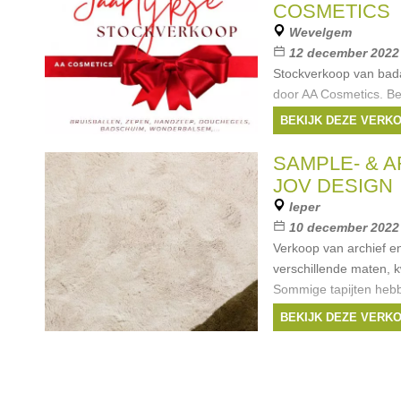
COSMETICS
Wevelgem
12 december 2022 
Stockverkoop van bada
door AA Cosmetics. Be
App of cash.
BEKIJK DEZE VERK
SAMPLE- & A
JOV DESIGN
Ieper
10 december 2022
Verkoop van archief en
verschillende maten, k
Sommige tapijten hebb
BEKIJK DEZE VERK