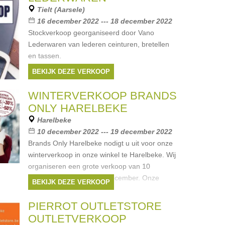
Tielt (Aarsele)
16 december 2022 --- 18 december 2022
Stockverkoop georganiseerd door Vano
Lederwaren van lederen ceinturen, bretellen
en tassen.
BEKIJK DEZE VERKOOP
WINTERVERKOOP BRANDS
ONLY HARELBEKE
Harelbeke
10 december 2022 --- 19 december 2022
Brands Only Harelbeke nodigt u uit voor onze
winterverkoop in onze winkel te Harelbeke. Wij
organiseren een grote verkoop van 10
december tot en met 19 december. Onze
BEKIJK DEZE VERKOOP
winkel heeft 1100m² aan
Merken:
Ralph Lauren
,
Guess
,
Armani
,
PIERROT OUTLETSTORE
Hugo Boss
,
Roberto Cavalli
, ...
OUTLETVERKOOP