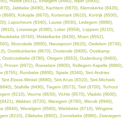
650)
,
Hulste (8531)
,
Ichtegem (8480)
,
Ieper (8900)
,
8870)
,
Jabbeke (8490)
,
Kachtem (8870)
,
Klemskerke (8420)
,
e (8680)
,
Koksijde (8670)
,
Kortemark (8610)
,
Kortrijk (8500)
,
20)
,
Lapscheure (8340)
,
Lauwe (8930)
,
Ledegem (8880)
,
 (8810)
,
Lissewege (8380)
,
Loker (8958)
,
Loppem (8210)
,
Meulebeke (8760)
,
Middelkerke (8430)
,
Moen (8552)
,
560)
,
Moorslede (8890)
,
Nieuwpoort (8620)
,
Oedelem (8730)
,
10)
,
Oostduinkerke (8670)
,
Oostende (8400)
,
Oostkamp
,
Oostrozebeke (8780)
,
Otegem (8553)
,
Oudenburg (8460)
,
)
,
Proven (8972)
,
Roeselare (8800)
,
Rollegem-Kapelle (8880)
,
de (8755)
,
Rumbeke (8800)
,
Sijsele (8340)
,
Sint-Andries
,
Sint-Eloois-Winkel (8880)
,
Sint-Kruis (8310)
,
Sint-Michiels
(8840)
,
Stalhille (8490)
,
Tiegem (8573)
,
Tielt (8700)
,
Torhout
egem (8210)
,
Veurne (8630)
,
Vichte (8570)
,
Vladslo (8600)
,
 (8421)
,
Wakken (8720)
,
Waregem (8790)
,
Wervik (8940)
,
e (8840)
,
Wevelgem (8560)
,
Wielsbeke (8710)
,
Wingene
gem (8210)
,
Zillebeke (8902)
,
Zonnebeke (8980)
,
Zwevegem