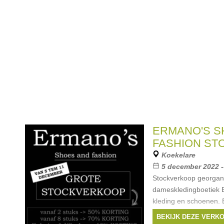
ERMANO'S S
FASHION S
Koekelare
5 december 2022 -
Stockverkoop georgan
dameskledingboetiek E
kleding en schoenen. 
kortingen: 50% kortin
BEKIJK DEZE VERK