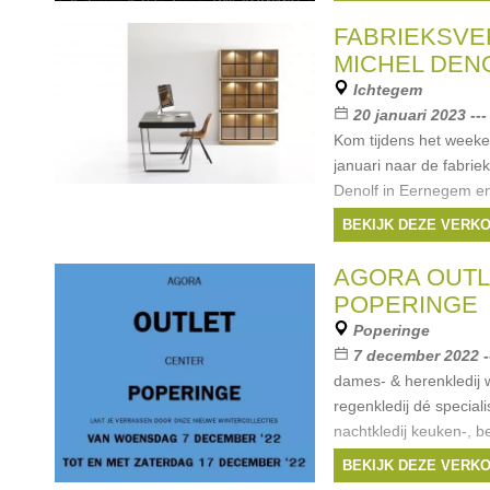
korting vanaf 8 stuks 
FABRIEKSV
MICHEL DEN
Ichtegem
20 januari 2023 ---
Kom tijdens het weeke
januari naar de fabrie
Denolf in Eernegem en
meubels met 30 tot 50
BEKIJK DEZE VERK
website kan je alle 'ei
Merken:
Michelde
AGORA OUTL
POPERINGE
Poperinge
7 december 2022 -
dames- & herenkledij 
regenkledij dé special
nachtkledij keuken-, b
accessoires
BEKIJK DEZE VERK