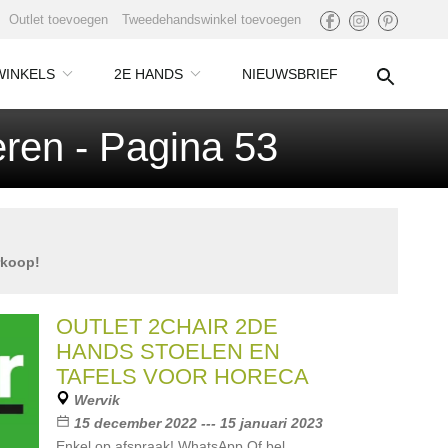
Outlet toevoegen
Tweedehandswinkel toevoegen
WINKELS
2E HANDS
NIEUWSBRIEF
ren - Pagina 53
rkoop!
OUTLET 2CHAIR 2DE
HANDS STOELEN EN
TAFELS VOOR HORECA
Wervik
15 december 2022 --- 15 januari 2023
Enkel op afspraak! WhatsApp Of bel