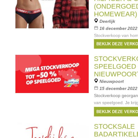
(ONDERGOE
HOMEWEAR)
Deerlijk
16 december 2022 
Stockverkoop van ho
van de merken Tommy H
BEKIJK DEZE VERK
aan kortingen tussen 
Gesloten tussen 12u 
STOCKVERK
Merken:
Calvin Kl
SPEELGOED 
NIEUWPOOR
Nieuwpoort
15 december 2022 
Stockverkoop georgan
van speelgoed. Je krijg
aankoop van 2 stuks e
BEKIJK DEZE VERK
aankoop van 5 stuks. 
5 locaties: Geel, Helc
STOCKSALE
BADARTIKEL