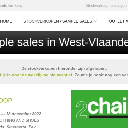
nds winkels
.
Stockverkoop toevoegen
HOME
STOCKVERKOPEN / SAMPLE SALES
OUTLET 
le sales in West-Vlaande
De stockverkopen hieronder zijn afgelopen.
jf je in voor de wekelijkse nieuwsbrief
. Zo mis je nooit nog een ve
OOP
--- 18 december 2022
LOTHING AND SHOES
ids
,
Simonetta
,
Fay
,