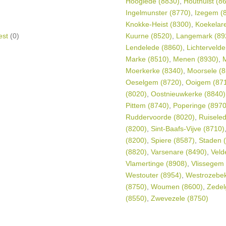
Hooglede (8830)
,
Houthulst (8
Ingelmunster (8770)
,
Izegem (
Knokke-Heist (8300)
,
Koekelar
est
(0)
Kuurne (8520)
,
Langemark (89
Lendelede (8860)
,
Lichtervelde
Marke (8510)
,
Menen (8930)
,
Moerkerke (8340)
,
Moorsele (8
Oeselgem (8720)
,
Ooigem (87
(8020)
,
Oostnieuwkerke (8840)
Pittem (8740)
,
Poperinge (8970
Ruddervoorde (8020)
,
Ruisele
(8200)
,
Sint-Baafs-Vijve (8710)
(8200)
,
Spiere (8587)
,
Staden 
(8820)
,
Varsenare (8490)
,
Veld
Vlamertinge (8908)
,
Vlissegem
Westouter (8954)
,
Westrozebek
(8750)
,
Woumen (8600)
,
Zedel
(8550)
,
Zwevezele (8750)