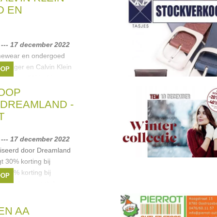
D EN
--- 17 december 2022
mewear en ondergoed
ilfiger en Calvin Klein
OOP
-30% en -50%. *Noot:
en 14u
OOP
ein
,
Tommy Hilfiger
DREAMLAND -
T
--- 17 december 2022
iseerd door Dreamland
t 30% korting bij
n 50% korting bij
OOP
De verkoop gaat door op
hteren, Jambes,
EN AA