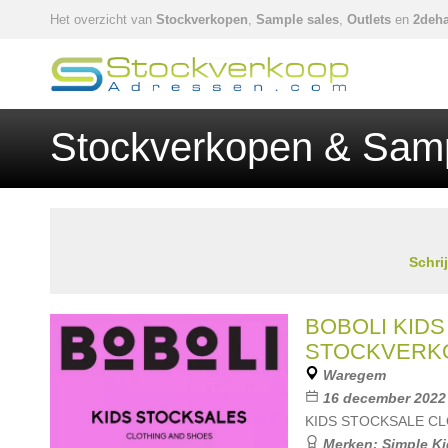
Het overzicht van
Stockverkopen
,
Sample sales
,
Outlets
en
2deha
Stockverkopen & Samp
Schri
BOBOLI KIDS
STOCKVERK
Waregem
16 december 2022 
KIDS STOCKSALE C
Merken:
Simple K