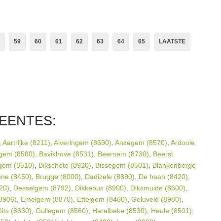
59
60
61
62
63
64
65
LAATSTE
EENTES:
,
Aartrijke (8211)
,
Alveringem (8690)
,
Anzegem (8570)
,
Ardooie
gem (8580)
,
Bavikhove (8531)
,
Beernem (8730)
,
Beerst
gem (8510)
,
Bikschote (8920)
,
Bissegem (8501)
,
Blankenberge
ne (8450)
,
Brugge (8000)
,
Dadizele (8890)
,
De haan (8420)
,
20)
,
Desselgem (8792)
,
Dikkebus (8900)
,
Diksmuide (8600)
,
(8906)
,
Emelgem (8870)
,
Ettelgem (8460)
,
Geluveld (8980)
,
its (8830)
,
Gullegem (8560)
,
Harelbeke (8530)
,
Heule (8501)
,