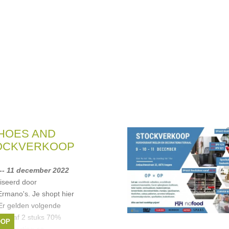
HOES AND
TOCKVERKOOP
-- 11 december 2022
iseerd door
rmano's. Je shopt hier
Er gelden volgende
g vanaf 2 stuks 70%
OOP