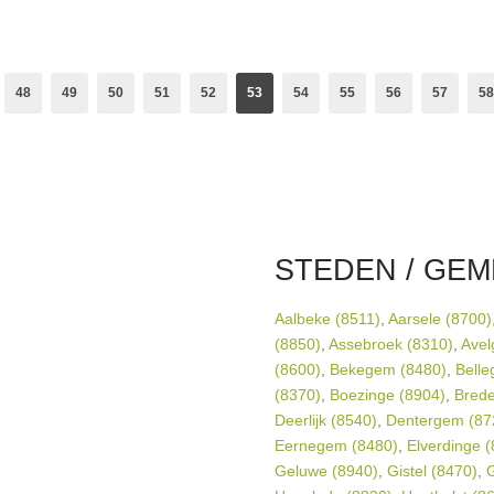
48
49
50
51
52
53
54
55
56
57
58
STEDEN / GEM
Aalbeke (8511)
,
Aarsele (8700)
(8850)
,
Assebroek (8310)
,
Avel
(8600)
,
Bekegem (8480)
,
Belle
(8370)
,
Boezinge (8904)
,
Brede
Deerlijk (8540)
,
Dentergem (87
Eernegem (8480)
,
Elverdinge 
Geluwe (8940)
,
Gistel (8470)
,
G