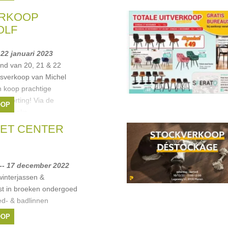
10% korting op
ERKOOP
OLF
 22 januari 2023
nd van 20, 21 & 22
ksverkoop van Michel
 koop prachtige
% korting! Via de
OOP
nde reeks
nolf
ET CENTER
-- 17 december 2022
winterjassen &
ist in broeken ondergoed
ed- & badlinnen
OOP