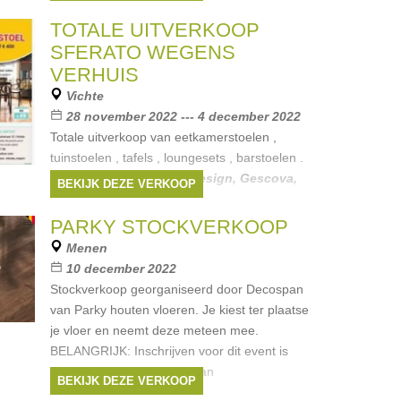
schoonmaakmiddelen,...) en decoratie voor de
gedekte tafel (kaarsen, servetten) Dit van
TOTALE UITVERKOOP
merken
SFERATO WEGENS
VERHUIS
Vichte
28 november 2022 --- 4 december 2022
Totale uitverkoop van eetkamerstoelen ,
tuinstoelen , tafels , loungesets , barstoelen .
Merken:
Maxfurn
,
M design
,
Gescova
,
BEKIJK DEZE VERKOOP
G&S furniture
PARKY STOCKVERKOOP
Menen
10 december 2022
Stockverkoop georganiseerd door Decospan
van Parky houten vloeren. Je kiest ter plaatse
je vloer en neemt deze meteen mee.
BELANGRIJK: Inschrijven voor dit event is
verplicht via deze links: - Van
BEKIJK DEZE VERKOOP