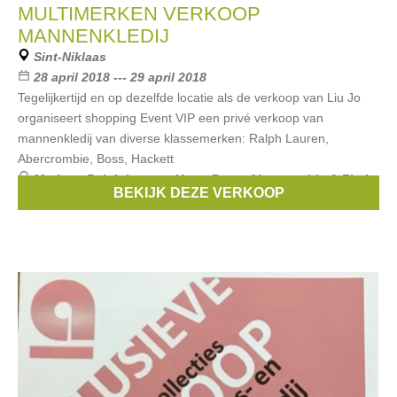
MULTIMERKEN VERKOOP
MANNENKLEDIJ
Sint-Niklaas
28 april 2018 --- 29 april 2018
Tegelijkertijd en op dezelfde locatie als de verkoop van Liu Jo
organiseert shopping Event VIP een privé verkoop van
mannenkledij van diverse klassemerken: Ralph Lauren,
Abercrombie, Boss, Hackett
Merken:
Ralph Lauren
,
Hugo Boss
,
Abercrombie & Fitch
,
BEKIJK DEZE VERKOOP
The North Face
,
Hackett London