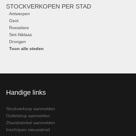
STOCKVERKOPEN
PER STAD
Antwerpen
Gent
Roeselare
Sint-Niklaas
Drongen
Toon alle steden
Handige links
Stockverkoop aanmelden
Outletshop aanmelden
2handswinkel aanmelden
Inschrijven nieuwsbrief