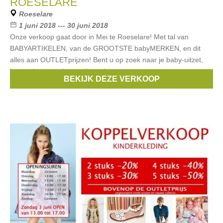
ROESELARE
Roeselare
1 juni 2018 --- 30 juni 2018
Onze verkoop gaat door in Mei te Roeselare! Met tal van
BABYARTIKELEN, van de GROOTSTE babyMERKEN, en dit
alles aan OUTLETprijzen! Bent u op zoek naar je baby-uitzet,
kom zeker eens langs. Koop deze
BEKIJK DEZE VERKOOP
Merken:
Ralph Lauren
,
Difrax
,
Bopita
,
Bibi
,
Trixie
, ...