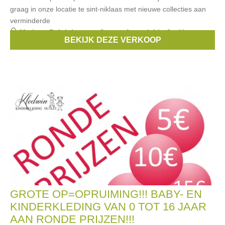
graag in onze locatie te sint-niklaas met nieuwe collecties aan
verminderde
Merken:
Ralph Lauren
,
Guess
,
Armani
,
Liu Jo
,
Hugo
BEKIJK DEZE VERKOOP
Boss
, ...
GROTE OP=OPRUIMING!!! BABY- EN
KINDERKLEDING VAN 0 TOT 16 JAAR
AAN RONDE PRIJZEN!!!