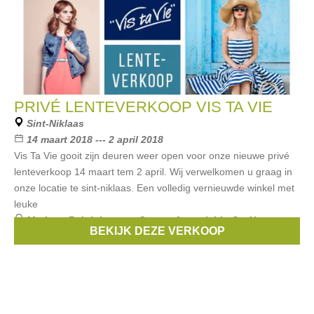
PRIVÉ LENTEVERKOOP VIS TA VIE
Sint-Niklaas
14 maart 2018 --- 2 april 2018
Vis Ta Vie gooit zijn deuren weer open voor onze nieuwe privé
lenteverkoop 14 maart tem 2 april. Wij verwelkomen u graag in
onze locatie te sint-niklaas. Een volledig vernieuwde winkel met
leuke
Merken:
Ralph Lauren
,
Guess
,
Armani
,
Liu Jo
,
Hugo
BEKIJK DEZE VERKOOP
Boss
, ...