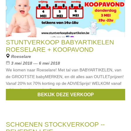
STUNTVERKOOP BABYARTIKELEN
ROESELARE + KOOPAVOND
Roeselare
3 mei 2018 --- 6 mei 2018
We komen naar Roeselare! Met tal van BABYARTIKELEN, van
de GROOTSTE babyMERKEN, en dit alles aan OUTLETprijzen!
Vanaf 20% tot 70% korting op de ADVIESprijs! WELKOM vanaf
vrijdag 4 mei, zaterdag 5
BEKIJK DEZE VERKOOP
Merken:
Ralph Lauren
,
Difrax
,
Bopita
,
Bibi
,
Trixie
, ...
SCHOENEN STOCKVERKOOP --