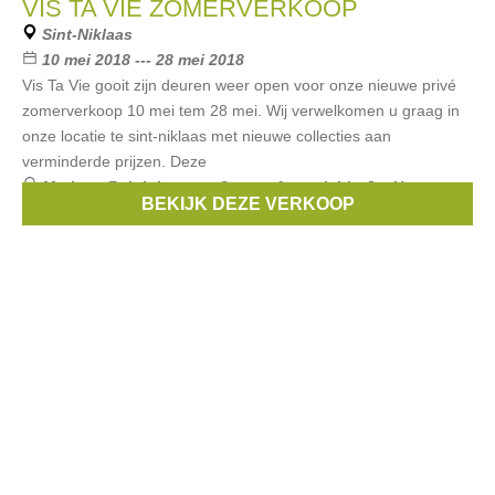
VIS TA VIE ZOMERVERKOOP
Sint-Niklaas
10 mei 2018 --- 28 mei 2018
Vis Ta Vie gooit zijn deuren weer open voor onze nieuwe privé
zomerverkoop 10 mei tem 28 mei. Wij verwelkomen u graag in
onze locatie te sint-niklaas met nieuwe collecties aan
verminderde prijzen. Deze
Merken:
Ralph Lauren
,
Guess
,
Armani
,
Liu Jo
,
Hugo
BEKIJK DEZE VERKOOP
Boss
, ...