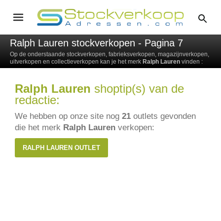
Ralph Lauren stockverkopen - Pagina 7
Op de onderstaande stockverkopen, fabrieksverkopen, magazijnverkopen,
uitverkopen en collectieverkopen kan je het merk
Ralph Lauren
vinden :
Ralph Lauren
shoptip(s) van de
redactie:
We hebben op onze site nog
21
outlets gevonden
die het merk
Ralph Lauren
verkopen:
RALPH LAUREN OUTLET