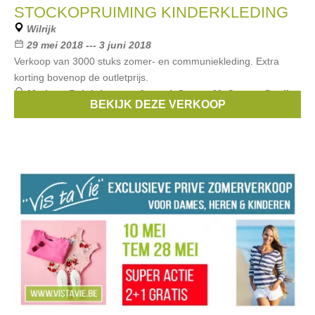
STOCKOPRUIMING KINDERKLEDING
Wilrijk
29 mei 2018 --- 3 juni 2018
Verkoop van 3000 stuks zomer- en communiekleding. Extra
korting bovenop de outletprijs.
Merken:
Ralph Lauren
,
Armani
,
Scapa
,
McGregor
,
Pauline
BEKIJK DEZE VERKOOP
B
, ...