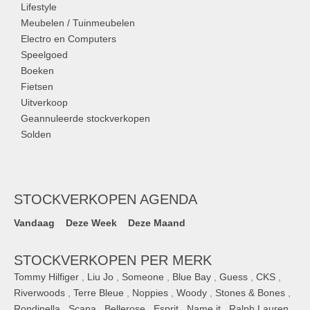
Lifestyle
Meubelen / Tuinmeubelen
Electro en Computers
Speelgoed
Boeken
Fietsen
Uitverkoop
Geannuleerde stockverkopen
Solden
STOCKVERKOPEN AGENDA
Vandaag
Deze Week
Deze Maand
STOCKVERKOPEN PER MERK
Tommy Hilfiger
,
Liu Jo
,
Someone
,
Blue Bay
,
Guess
,
CKS
,
Riverwoods
,
Terre Bleue
,
Noppies
,
Woody
,
Stones & Bones
,
Rondinella
,
Scapa
,
Bellerose
,
Esprit
,
Name it
,
Ralph Lauren
,